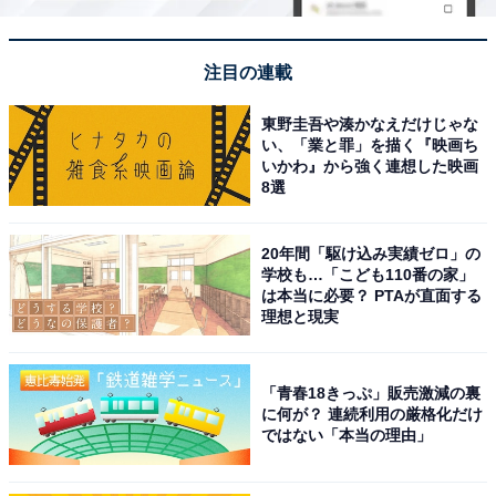
注目の連載
東野圭吾や湊かなえだけじゃな
い、「業と罪」を描く『映画ち
いかわ』から強く連想した映画
8選
20年間「駆け込み実績ゼロ」の
学校も…「こども110番の家」
は本当に必要？ PTAが直面する
理想と現実
「青春18きっぷ」販売激減の裏
に何が？ 連続利用の厳格化だけ
ではない「本当の理由」