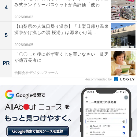
み式ランドリーバスケットが高評価「使わ...
4
2026/08/03
【山梨県の人気日帰り温泉】「山梨日帰り温泉
源泉かけ流しの湯 桜湯」は源泉かけ流...
5
2026/08/05
「〇〇した後に必ず宝くじを買いなさい」貧乏
が億万長者に
PR
合同会社デジタルファーム
Recommended by