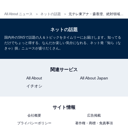
All About ニュース
ネットの話題
元テレ東アナ・森香澄、絶対領域あらわな全身ショットを披露！ 「珍しくミニスカ」「スタイルの良さよ」
ネットの話題
国内外のSNSで話題の人＆トピックをタイムリーにお届けします。知ってる
だけでちょっと得する、なんだか楽しい気分になれる、ネット発「知ら（な
きゃ）損」ニュースが盛りだくさん。
関連サービス
All About
All About Japan
イチオシ
サイト情報
会社概要
広告掲載
プライバシーポリシー
著作権・商標・免責事項