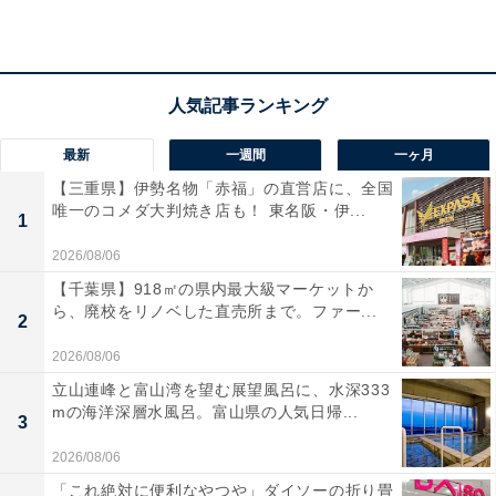
最新
一週間
一ヶ月
【三重県】伊勢名物「赤福」の直営店に、全国
唯一のコメダ大判焼き店も！ 東名阪・伊...
1
2026/08/06
【千葉県】918㎡の県内最大級マーケットか
ら、廃校をリノベした直売所まで。ファー...
2
2026/08/06
立山連峰と富山湾を望む展望風呂に、水深333
mの海洋深層水風呂。富山県の人気日帰...
3
2026/08/06
「これ絶対に便利なやつや」ダイソーの折り畳