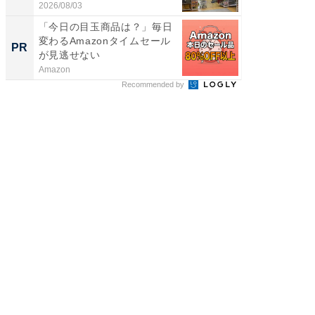
題。“さま...
が...
2026/08/03
2026/08/0
「今日の目玉商品は？」毎日
【西野
変わるAmazonタイムセール
刊『北
PR
PR
が見逃せない
くか』
Amazon
FINCHI o
Recommended by