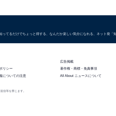
。知ってるだけでちょっと得する、なんだか楽しい気分になれる、ネット発「
広告掲載
ポリシー
著作権・商標・免責事項
報についての注意
All About ニュースについて
衆送信等を禁じます。