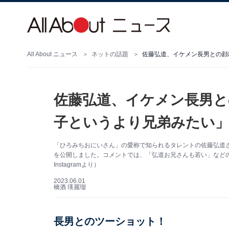
All About ニュース
ネットの話題
佐藤弘道、イケメン長男との顔
佐藤弘道、イケメン長男と
子というより兄弟みたい」
「ひろみちおにいさん」の愛称で知られるタレントの佐藤弘道さんは
を公開しました。コメントでは、「弘道お兄さんも若い」など
Instagramより）
2023.06.01
橋酒 瑛麗瑠
長男とのツーショット！