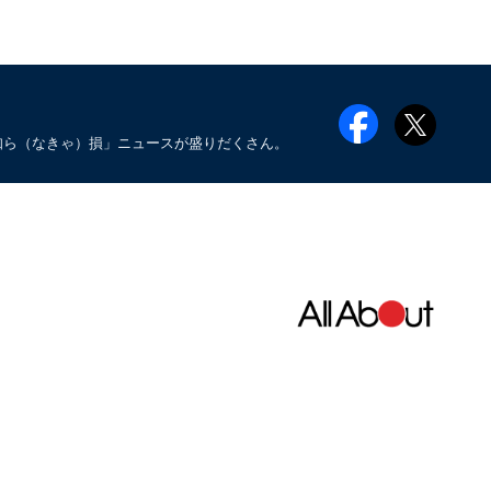
知ら（なきゃ）損」ニュースが盛りだくさん。