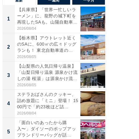
最新
一週間
一ヶ月
【兵庫県】「世界一忙しいラ
「気に
ーメン」に、龍野の城下町を
る〜」3
1
1
再現したSAも。山陽自動車
バー」
道...
好...
2026/08/04
2026/07/3
【栃木県】アウトレット近く
【三重
のSAに、600㎡の広々ドッグ
「鈴鹿天
2
2
ランも！ 東北自動車道の...
は100
2026/08/05
2026/08/0
【山梨県の人気日帰り温泉】
「ミニオ
「山梨日帰り温泉 源泉かけ流
ッグ！ 
3
3
しの湯 桜湯」は源泉かけ流...
ど、夏限
2026/08/05
2026/08/0
ステラおばさんのクッキー、
ステラ
詰め放題に「ミニ」登場！ 15
詰め放題
4
4
00円で「約23枚ほど詰...
00円で「
2026/08/04
2026/08/0
「面白いのあったから購
【埼玉
入〜」ダイソーのポップアッ
「行田天
5
5
プランドリーバッグが話
は和の