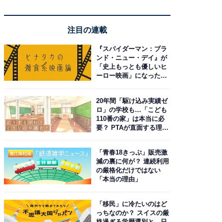
注目の連載
『スパイダーマン：ブラ
ンド・ニュー・デイ』が
「史上もっとも優しいヒ
ーロー映画」になった理
由。予習したい作品は？
20年間「駆け込み実績ゼ
ロ」の学校も…「こども
110番の家」は本当に必
要？ PTAが直面する理想
と現実
「青春18きっぷ」販売激
減の裏に何が？ 連続利用
の厳格化だけではない
「本当の理由」
「移民」に冷たいのはど
っちなのか？ スイスの厳
格過ぎる学歴選別と、日