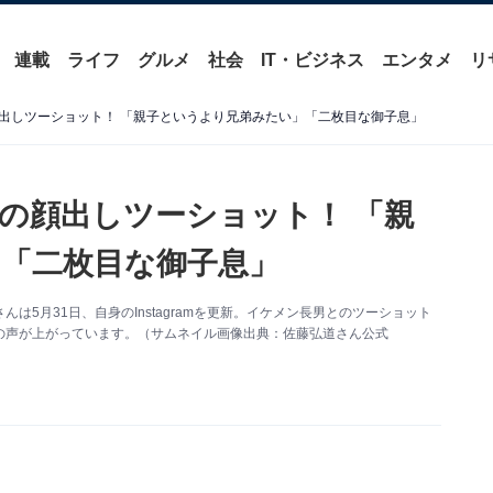
連載
ライフ
グルメ
社会
IT・ビジネス
エンタメ
リ
出しツーショット！ 「親子というより兄弟みたい」「二枚目な御子息」
の顔出しツーショット！ 「親
「二枚目な御子息」
5月31日、自身のInstagramを更新。イケメン長男とのツーショット
の声が上がっています。（サムネイル画像出典：佐藤弘道さん公式