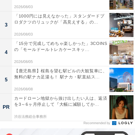
2026/08/03
「1000円には見えなかった」スタンダードプ
ロダクツのリュックが「高見えする」の...
3
2026/08/03
「15分で完成してめちゃ楽しかった」3COINS
の「モールドールトレカケースキッ...
4
2026/08/05
【鹿児島県】桜島を望む駅ビルの大観覧車に、
無料の駅ナカ足湯も！ 駅ナカ・駅直結ス...
5
2026/08/08
カードローン地獄から抜け出したい人は、返済
を3～6ヶ月停止して『大幅に減額してか...
PR
渋谷法務総合事務所
Recommended by