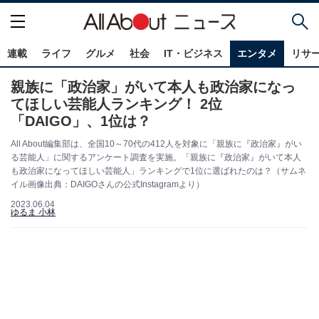
連載
ライフ
グルメ
社会
IT・ビジネス
エンタメ
リサ
親族に「政治家」がいて本人も政治家になっ
てほしい芸能人ランキング！ 2位
「DAIGO」、1位は？
All About編集部は、全国10～70代の412人を対象に「親族に『政治家』がい
る芸能人」に関するアンケート調査を実施。「親族に『政治家』がいて本人
も政治家になってほしい芸能人」ランキングで1位に選ばれたのは？（サムネ
イル画像出典：DAIGOさんの公式Instagramより）
2023.06.04
ゆるま 小林