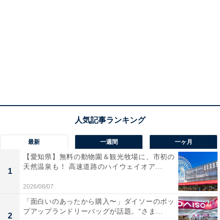
最新
一週間
一ヶ月
【愛知県】無料の動物園＆観光牧場に、市初の
天然温泉も！ 高速道路のハイウェイオア...
1
2026/08/07
「面白いのあったから購入〜」ダイソーのポッ
プアップランドリーバッグが話題。“さま...
2