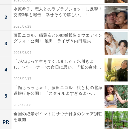
2026/08/08
水原希子、恋人とのラブラブショットに反響！
交際3年も報告「幸せそうで嬉しい」「...
2
2025/07/28
藤田ニコル、稲葉友との結婚報告＆ウエディン
グフォト公開！ 池田エライザ＆内田理央...
3
2023/08/04
「がんばって生きてくれました」氷川きよ
し、“パートナー”の命日に思い。「私の身体...
4
2025/02/17
「顔ちっっちゃ！」藤田ニコル、娘と初の北海
道旅行を公開！ 「スタイルよすぎるよ〜...
5
2026/08/08
全国の絶景ポイントにサウナ付きのシェア別荘
を展開
PR