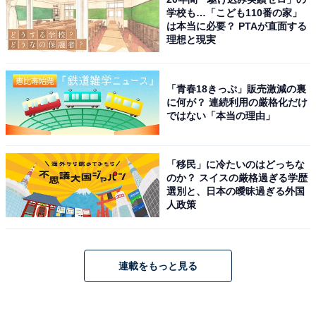
学校も…「こども110番の家」
は本当に必要？ PTAが直面する
理想と現実
「青春18きっぷ」販売激減の裏
に何が？ 連続利用の厳格化だけ
ではない「本当の理由」
「移民」に冷たいのはどっちな
のか？ スイスの厳格過ぎる学歴
選別と、日本の曖昧過ぎる外国
人政策
連載をもっと見る