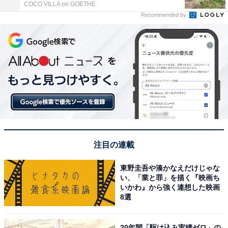
COCO VILLA on GOETHE
Recommended by
注目の連載
東野圭吾や湊かなえだけじゃな
い、「業と罪」を描く『映画ち
いかわ』から強く連想した映画
8選
20年間「駆け込み実績ゼロ」の