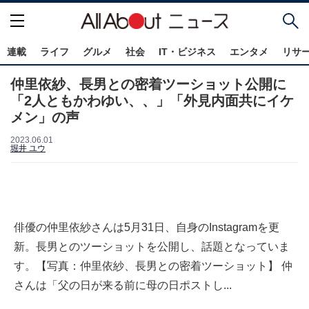
連載
ライフ
グルメ
社会
IT・ビジネス
エンタメ
リサ
仲里依紗、長男との密着ツーショット公開に
「2人ともかわゆい、、」「外見内面共にイケ
メン」の声
2023.06.01
堀井 ユウ
俳優の仲里依紗さんは5月31日、自身のInstagramを更
新。長男とのツーショットを公開し、話題となっていま
す。【写真：仲里依紗、長男との密着ツーショット】 仲
さんは「父の日が来る前に母の日ポストし...