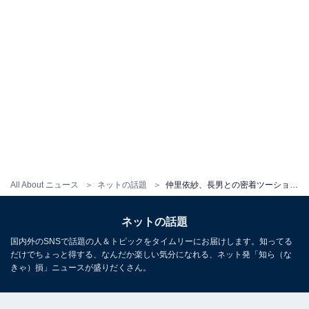
All About ニュース
ネットの話題
仲里依紗、長男との密着ツーショット公開に「2人ともかわゆい、、」「外見内面共にイケメン」の声
ネットの話題
国内外のSNSで話題の人＆トピックをタイムリーにお届けします。知ってる
だけでちょっと得する、なんだか楽しい気分になれる、ネット発「知ら（な
きゃ）損」ニュースが盛りだくさん。