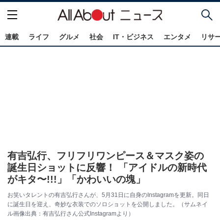
連載
ライフ
グルメ
社会
IT・ビジネス
エンタメ
リサ
有吉弘行、フリフリワンピース＆マスク姿の
誕生日ショットに反響！ 「アイドルの新時代
がキタ〜!!!」「かわいいの塊」
お笑いタレントの有吉弘行さんが、5月31日に自身のInstagramを更新。同日
に誕生日を迎え、奇妙な衣装でのソロショットを公開しました。（サムネイ
ル画像出典：有吉弘行さん公式Instagramより）