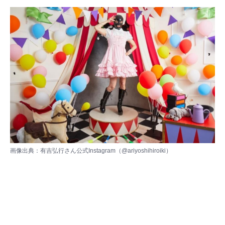
画像出典：
有吉弘行さん公式Instagram（@ariyoshihiroiki）