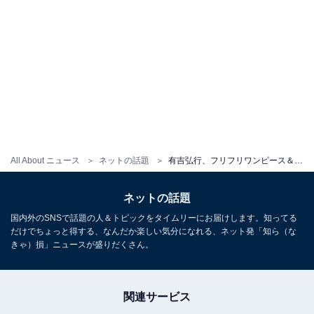
All About ニュース
ネットの話題
有吉弘行、フリフリワンピース＆マスク姿の誕生日ショットに反響！ 「アイドルの新時代がキタ〜!!!」「かわいいの塊」
ネットの話題
国内外のSNSで話題の人＆トピックをタイムリーにお届けします。知ってる
だけでちょっと得する、なんだか楽しい気分になれる、ネット発「知ら（な
きゃ）損」ニュースが盛りだくさん。
関連サービス