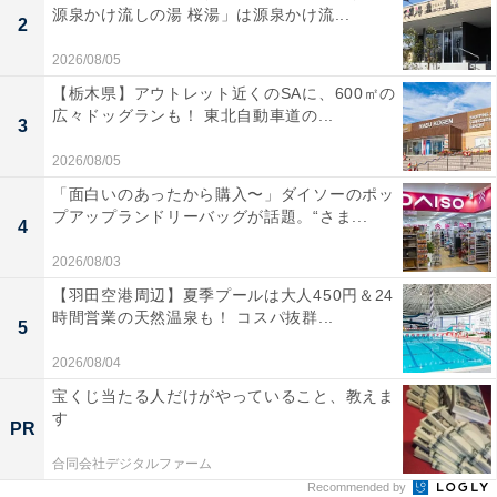
源泉かけ流しの湯 桜湯」は源泉かけ流...
2
2026/08/05
【栃木県】アウトレット近くのSAに、600㎡の
広々ドッグランも！ 東北自動車道の...
3
2026/08/05
「面白いのあったから購入〜」ダイソーのポッ
プアップランドリーバッグが話題。“さま...
4
2026/08/03
【羽田空港周辺】夏季プールは大人450円＆24
時間営業の天然温泉も！ コスパ抜群...
5
2026/08/04
宝くじ当たる人だけがやっていること、教えま
す
PR
合同会社デジタルファーム
Recommended by