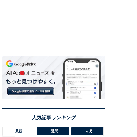
最新
一週間
一ヶ月