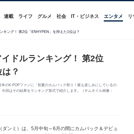
連載
ライフ
グルメ
社会
IT・ビジネス
エンタメ
リ
ンキング！ 第2位「ENHYPEN」を抑えた1位は？
アイドルランキング！ 第2位
位は？
、日本のK-POPファンに「初夏のカムバック祭り！最も楽しみにしているの
施。今回はその結果をランキング形式で紹介します。（サムネイル画像：
ee（ダンミ）は、5月中旬～6月の間にカムバック＆デビュ