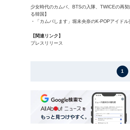
少女時代のカムバ、BTSの入隊、TWICEの再契約
る韓国】
・
「カムバします」堀未央奈のK-POPアイド
【関連リンク】
プレスリリース
1