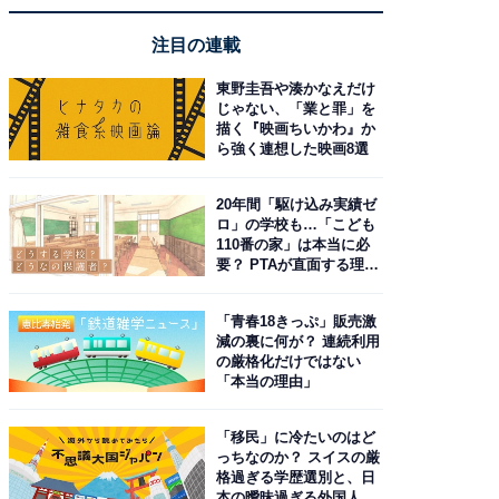
注目の連載
東野圭吾や湊かなえだけ
じゃない、「業と罪」を
描く『映画ちいかわ』か
ら強く連想した映画8選
20年間「駆け込み実績ゼ
ロ」の学校も…「こども
110番の家」は本当に必
要？ PTAが直面する理想
と現実
「青春18きっぷ」販売激
減の裏に何が？ 連続利用
の厳格化だけではない
「本当の理由」
「移民」に冷たいのはど
っちなのか？ スイスの厳
格過ぎる学歴選別と、日
本の曖昧過ぎる外国人政