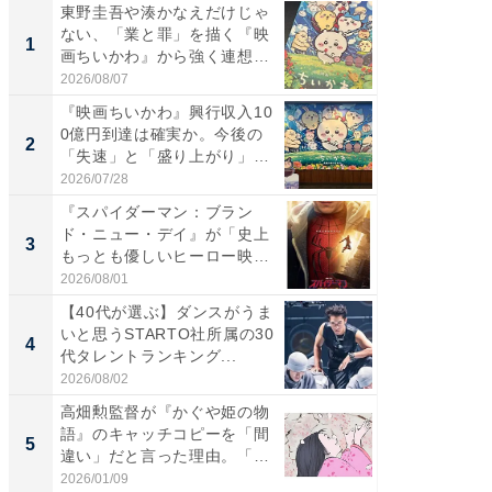
東野圭吾や湊かなえだけじゃ
【40代
ない、「業と罪」を描く『映
いと思う
1
1
画ちいかわ』から強く連想し
代タレン
た...
2026/08/07
2026/08/0
『映画ちいかわ』興行収入10
東野圭
0億円到達は確実か。今後の
ない、
2
2
「失速」と「盛り上がり」
画ちい
が...
た...
2026/07/28
2026/08/0
『スパイダーマン：ブラン
ワケあ
ド・ニュー・デイ』が「史上
マ『フ
3
3
もっとも優しいヒーロー映
演技連発
画」に...
の...
2026/08/01
2026/08/0
【40代が選ぶ】ダンスがうま
「FRUI
いと思うSTARTO社所属の30
うまい
4
4
代タレントランキング...
ング！ 2
2026/08/02
2026/08/0
高畑勲監督が『かぐや姫の物
「今日
語』のキャッチコピーを「間
変わるA
5
PR
違い」だと言った理由。「姫
が見逃
の...
2026/01/09
Amazon