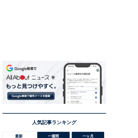
最新
一週間
一ヶ月