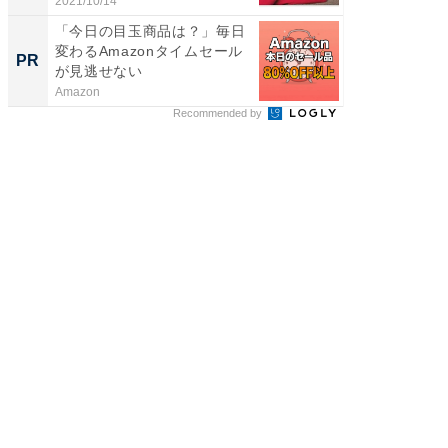
2021/10/14
住友生命
「今日の目玉商品は？」毎日
変わるAmazonタイムセール
PR
が見逃せない
Amazon
Recommended by