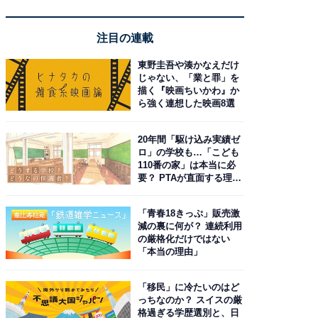
注目の連載
東野圭吾や湊かなえだけ
じゃない、「業と罪」を
描く『映画ちいかわ』か
ら強く連想した映画8選
20年間「駆け込み実績ゼ
ロ」の学校も…「こども
110番の家」は本当に必
要？ PTAが直面する理想
と現実
「青春18きっぷ」販売激
減の裏に何が？ 連続利用
の厳格化だけではない
「本当の理由」
「移民」に冷たいのはど
っちなのか？ スイスの厳
格過ぎる学歴選別と、日