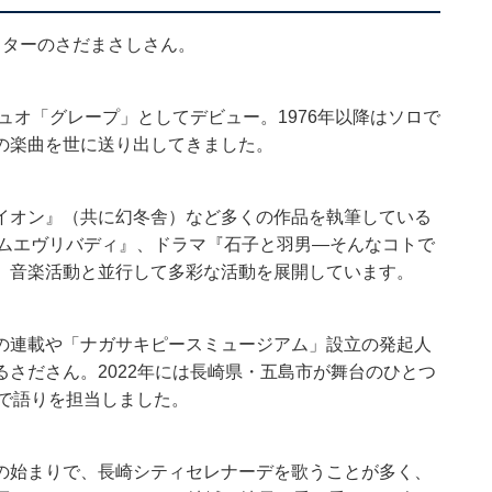
イターのさだまさしさん。
ュオ「グレープ」としてデビュー。1976年以降はソロで
の楽曲を世に送り出してきました。
イオン』（共に幻冬舎）など多くの作品を執筆している
カムエヴリバディ』、ドラマ『石子と羽男―そんなコトで
演。音楽活動と並行して多彩な活動を展開しています。
の連載や「ナガサキピースミュージアム」設立の発起人
さださん。2022年には長崎県・五島市が舞台のひとつ
で語りを担当しました。
の始まりで、長崎シティセレナーデを歌うことが多く、