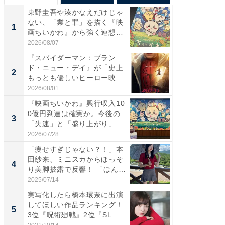
東野圭吾や湊かなえだけじゃ
【40代
ない、「業と罪」を描く『映
いと思う
1
1
画ちいかわ』から強く連想し
代タレン
た...
2026/08/07
2026/08/0
『スパイダーマン：ブラン
ワケあ
ド・ニュー・デイ』が「史上
マ『フ
2
2
もっとも優しいヒーロー映
演技連発
画」に...
の...
2026/08/01
2026/08/0
『映画ちいかわ』興行収入10
「FRUI
0億円到達は確実か。今後の
うまい
3
3
「失速」と「盛り上がり」
ング！ 2
が...
2026/07/28
2026/08/0
「痩せすぎじゃない？！」本
東野圭
田紗来、ミニスカからほっそ
ない、
4
4
り美脚披露で反響！ 「ほん
画ちい
と...
た...
2025/07/14
2026/08/0
実写化したら橋本環奈に出演
おとな
してほしい作品ランキング！
れる、
5
PR
3位『呪術廻戦』2位『SL...
づくり