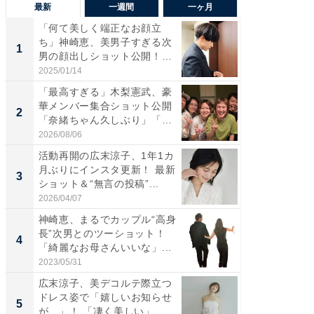
最新
一週間
一ヶ月
「何て美しく端正なお顔立
「さす
ち」神崎恵、美男子すぎる次
は」高
1
1
男の顔出しショット公開！
災地を
「め...
「カ...
2025/01/14
2026/08/0
「最高すぎる」木梨憲武、豪
「女の
華メンバー集合ショット公開
介、バ
2
2
「奈緒ちゃん久しぶり」「み
らのプレ
ん...
愛...
2026/08/06
2026/08/0
活動再開の広末涼子、1年1カ
「脚が
月ぶりにインスタ更新！ 最新
横川尚
3
3
ショット＆“無言の投稿”...
ムキな姿
刃...
2026/04/07
2026/08/0
神崎恵、まるでカップル“高身
「え、
長”次男とのツーショット！
芸人、2
4
4
「綺麗なお母さんいいな」...
エットに
2023/05/31
2026/08/0
広末涼子、美デコルテ際立つ
「脳がバ
ドレス姿で「嬉しいお知らせ
装姿が話
5
5
が…」！ 「凄く美しい」
のお父さ