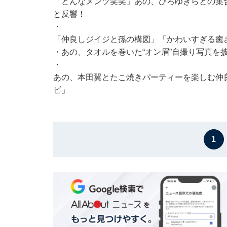
「どんなメンツ笑笑」あの、ひろゆきらとの集
と反響！
・
「仲良しジイジと孫の構図」「かわいすぎる癒
・
あの、タオルを巻いた“オン眉”自撮り写真を
・
あの、本田翼とたこ焼きパーティーを楽しむ仲
ビ」
1