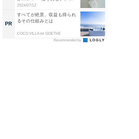
「透...
2024/07/12
2026/08/0
すべてが絶景、収益も得られ
全国の
るその仕組みとは
付きの
PR
PR
COCO VILLA on GOETHE
COCO VIL
Recommended by