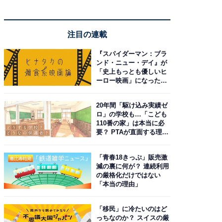
注目の連載
『スパイダーマン：ブラ
ンド・ニュー・デイ』が
「史上もっとも優しいヒ
ーロー映画」になった理
由。予習したい作品は？
20年間「駆け込み実績ゼ
ロ」の学校も…「こども
110番の家」は本当に必
要？ PTAが直面する理想
と現実
「青春18きっぷ」販売激
減の裏に何が？ 連続利用
の厳格化だけではない
「本当の理由」
「移民」に冷たいのはど
っちなのか？ スイスの厳