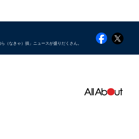
知ら（なきゃ）損」ニュースが盛りだくさん。