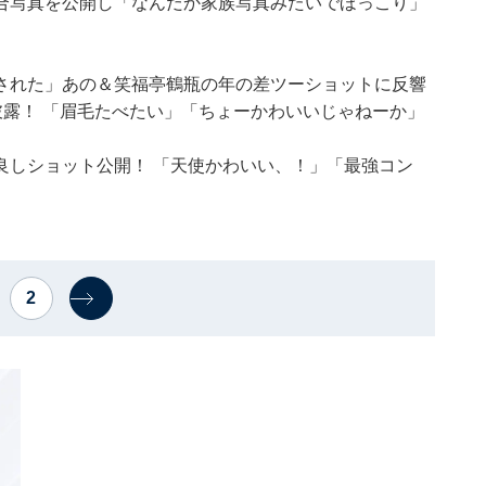
合写真を公開し「なんだか家族写真みたいでほっこり」
された」あの＆笑福亭鶴瓶の年の差ツーショットに反響
披露！ 「眉毛たべたい」「ちょーかわいいじゃねーか」
良しショット公開！ 「天使かわいい、！」「最強コン
2