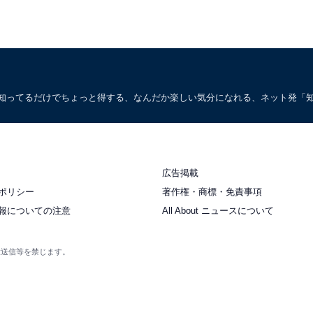
。知ってるだけでちょっと得する、なんだか楽しい気分になれる、ネット発「
広告掲載
ポリシー
著作権・商標・免責事項
報についての注意
All About ニュースについて
衆送信等を禁じます。