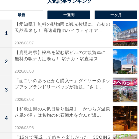
最新
一週間
一ヶ月
【愛知県】無料の動物園＆観光牧場に、市初の
天然温泉も！ 高速道路のハイウェイオア...
1
2026/08/07
【鹿児島県】桜島を望む駅ビルの大観覧車に、
無料の駅ナカ足湯も！ 駅ナカ・駅直結ス...
2
2026/08/08
「面白いのあったから購入〜」ダイソーのポッ
プアップランドリーバッグが話題。“さま...
3
2026/08/03
【和歌山県の人気日帰り温泉】「かつらぎ温泉
八風の湯」は名物の化石海水を含んだ濃...
4
2026/08/08
「15分で完成してめちゃ楽しかった」3COINS