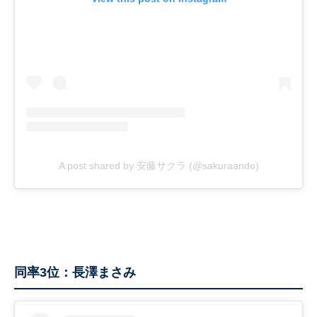
A post shared by 安藤サクラ (@sakuraando)
同率3位：長澤まさみ