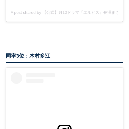
A post shared by 【公式】月10ドラマ『エルピス』長澤まさみ主演 (@
同率3位：木村多江