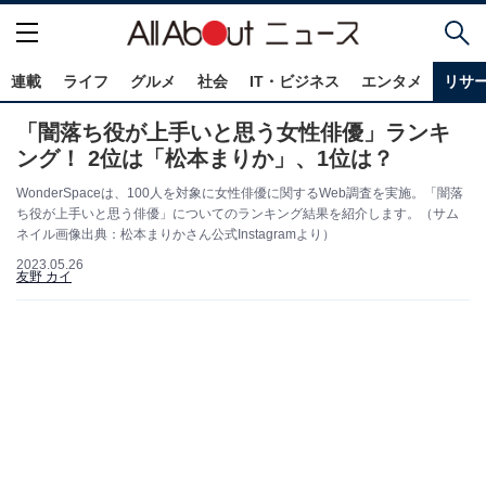
連載
ライフ
グルメ
社会
IT・ビジネス
エンタメ
リサ
「闇落ち役が上手いと思う女性俳優」ランキ
ング！ 2位は「松本まりか」、1位は？
WonderSpaceは、100人を対象に女性俳優に関するWeb調査を実施。「闇落
ち役が上手いと思う俳優」についてのランキング結果を紹介します。（サム
ネイル画像出典：松本まりかさん公式Instagramより）
2023.05.26
友野 カイ