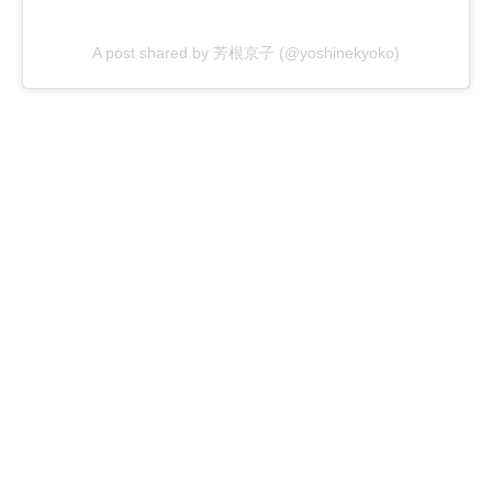
A post shared by 芳根京子 (@yoshinekyoko)