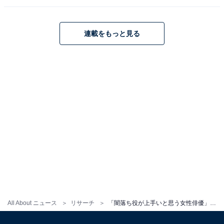
連載をもっと見る
All About ニュース
リサーチ
「闇落ち役が上手いと思う女性俳優」ランキング！ 2位は「松本まりか」、1位は？