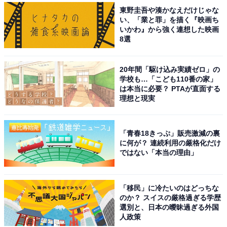
東野圭吾や湊かなえだけじゃな
い、「業と罪」を描く『映画ち
いかわ』から強く連想した映画
8選
20年間「駆け込み実績ゼロ」の
学校も…「こども110番の家」
は本当に必要？ PTAが直面する
理想と現実
「青春18きっぷ」販売激減の裏
に何が？ 連続利用の厳格化だけ
ではない「本当の理由」
「移民」に冷たいのはどっちな
のか？ スイスの厳格過ぎる学歴
選別と、日本の曖昧過ぎる外国
人政策