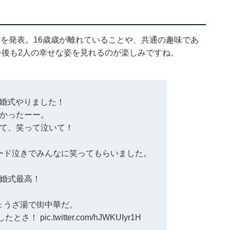
結婚を発表。16歳歳が離れていることや、共通の趣味であ
今後も2人の幸せな姿を見れるのが楽しみですね。
に結婚式やりました！
かったーー。
て、笑って泣いて！
ード泣きでみんなに笑ってもらいました。
婚式最高！
ょうざ湯で街中華だ。
したとさ！
pic.twitter.com/hJWKUIyr1H