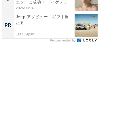
エットに成功！ 「イケメ...
「後ろ
「...
2026/08/04
2026/08/0
Jeep アソビュー！ギフト当
シェア別荘
たる
wners
PR
PR
Jeep Japan
COCO VIL
Recommended by