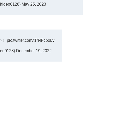
igeo0128)
May 25, 2023
い！
pic.twitter.com/tTrNFcpoLv
eo0128)
December 19, 2022