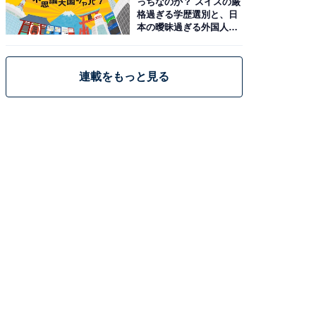
っちなのか？ スイスの厳
格過ぎる学歴選別と、日
本の曖昧過ぎる外国人政
策
連載をもっと見る