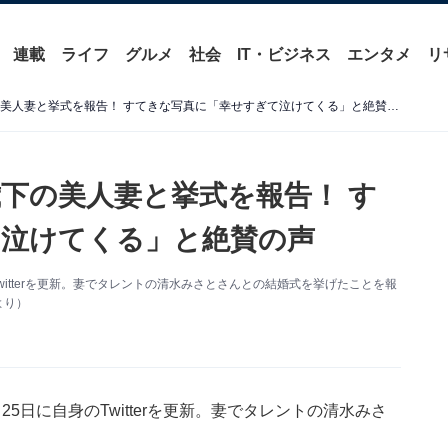
連載
ライフ
グルメ
社会
IT・ビジネス
エンタメ
リ
サバンナ・高橋茂雄、16歳下の美人妻と挙式を報告！ すてきな写真に「幸せすぎて泣けてくる」と絶賛の声
歳下の美人妻と挙式を報告！ す
泣けてくる」と絶賛の声
itterを更新。妻でタレントの清水みさとさんとの結婚式を挙げたことを報
より）
5日に自身のTwitterを更新。妻でタレントの清水みさ
。