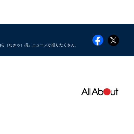
知ら（なきゃ）損」ニュースが盛りだくさん。