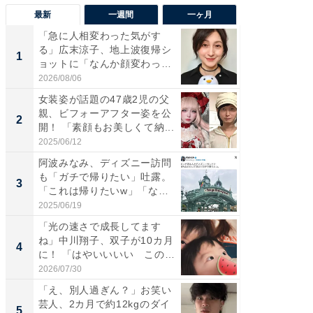
最新
一週間
一ヶ月
「急に人相変わった気がす
「さす
る」広末涼子、地上波復帰シ
は」高
1
1
ョットに「なんか顔変わっ
災地を
た」の...
「カ...
2026/08/06
2026/08/0
女装姿が話題の47歳2児の父
「女の
親、ビフォーアフター姿を公
介、バ
2
2
開！ 「素顔もお美しくて納...
らのプレ
愛...
2025/06/12
2026/08/0
阿波みなみ、ディズニー訪問
「好感
も「ガチで帰りたい」吐露。
や、“マ
3
3
「これは帰りたいw」「なん
画変更
ち...
財...
2025/06/19
2026/07/3
「光の速さで成長してます
「脚が
ね」中川翔子、双子が10カ月
横川尚
4
4
に！ 「はやいいいい この
ムキな姿
前...
刃...
2026/07/30
2026/08/0
「え、別人過ぎん？」お笑い
「2人と
芸人、2カ月で約12kgのダイ
團十郎
5
5