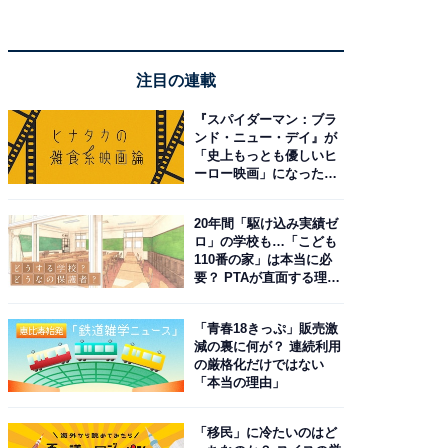
注目の連載
『スパイダーマン：ブラ
ンド・ニュー・デイ』が
「史上もっとも優しいヒ
ーロー映画」になった理
由。予習したい作品は？
20年間「駆け込み実績ゼ
ロ」の学校も…「こども
110番の家」は本当に必
要？ PTAが直面する理想
と現実
「青春18きっぷ」販売激
減の裏に何が？ 連続利用
の厳格化だけではない
「本当の理由」
「移民」に冷たいのはど