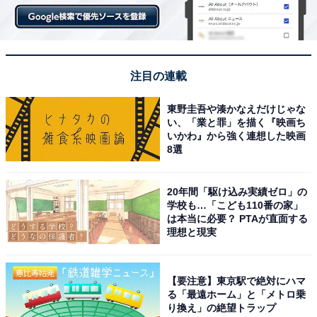
注目の連載
東野圭吾や湊かなえだけじゃな
い、「業と罪」を描く『映画ち
いかわ』から強く連想した映画
8選
20年間「駆け込み実績ゼロ」の
学校も…「こども110番の家」
は本当に必要？ PTAが直面する
理想と現実
【要注意】東京駅で絶対にハマ
る「最遠ホーム」と「メトロ乗
り換え」の絶望トラップ