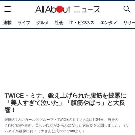
連載
ライフ
グルメ
社会
IT・ビジネス
エンタメ
リサ
TWICE・ミナ、鍛え上げられた腹筋を披露に
「美人すぎて泣いた」「腹筋やばっ」と大反
響！
韓国の9人組ガールズグループ・TWICEのミナさんは5月24日、自身の
Instagramを更新。美しい腹筋があらわになった衣装姿を公開しました。（サ
ムネイル画像出典：ミナさん公式Instagramより）