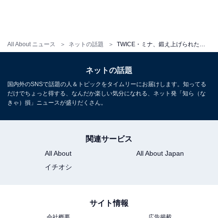
All About ニュース
ネットの話題
TWICE・ミナ、鍛え上げられた腹筋を披露に「美人すぎて泣いた」「腹筋やばっ」と大反響！
ネットの話題
国内外のSNSで話題の人＆トピックをタイムリーにお届けします。知ってる
だけでちょっと得する、なんだか楽しい気分になれる、ネット発「知ら（な
きゃ）損」ニュースが盛りだくさん。
関連サービス
All About
All About Japan
イチオシ
サイト情報
会社概要
広告掲載