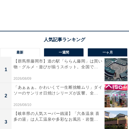
最新
一週間
一ヶ月
【群馬県藤岡市】道の駅「ららん藤岡」は買い
物・グルメ・遊びが揃うスポット。全国で...
1
2026/08/09
「あぁぁぁ。かわいくて一生断捨離ムリ」ダイ
ソーのサンリオ日焼けシリーズが反響。全...
2
2026/08/10
【岐阜県の人気スーパー銭湯】「六条温泉 喜
多の湯」は人工温泉や多彩なお風呂・岩盤...
3