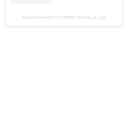
A post shared by 미나 (MINA) (@mina_sr_my)