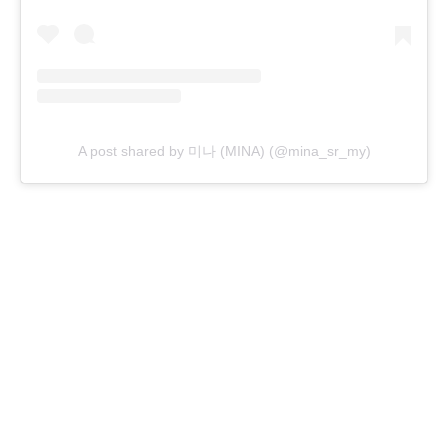
A post shared by 미나 (MINA) (@mina_sr_my)