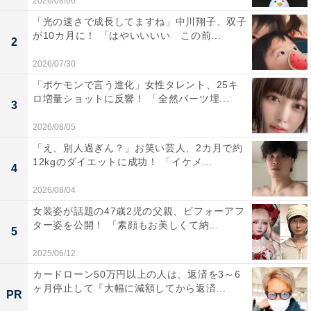
2026/08/06
「光の速さで成長してますね」中川翔子、双子
が10カ月に！ 「はやいいいい この前...
2
2026/07/30
「ポケモンで言う進化」女性タレント、25キ
ロ増量ショットに反響！ 「全然パーツ埋...
3
2026/08/05
「え、別人過ぎん？」お笑い芸人、2カ月で約
12kgのダイエットに成功！ 「イケメ...
4
2026/08/04
女装姿が話題の47歳2児の父親、ビフォーアフ
ター姿を公開！ 「素顔もお美しくて納...
5
2025/06/12
カードローン50万円以上の人は、返済を3～6
ヶ月停止して『大幅に減額してから返済...
PR