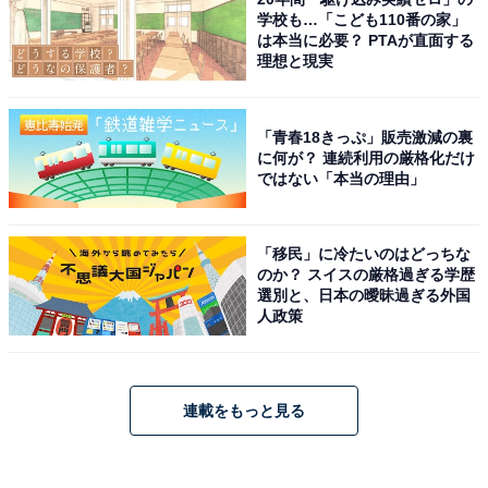
学校も…「こども110番の家」
は本当に必要？ PTAが直面する
理想と現実
「青春18きっぷ」販売激減の裏
に何が？ 連続利用の厳格化だけ
ではない「本当の理由」
「移民」に冷たいのはどっちな
のか？ スイスの厳格過ぎる学歴
選別と、日本の曖昧過ぎる外国
人政策
連載をもっと見る