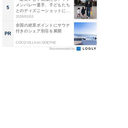
メンバレー選手、子どもたち
る」広
5
5
とのディズニーショットに
ョット
「か...
た」の..
2026/01/03
2026/08/0
全国の絶景ポイントにサウナ
全国の
付きのシェア別荘を展開
付きの
PR
PR
COCO VILLA on GOETHE
COCO VIL
Recommended by