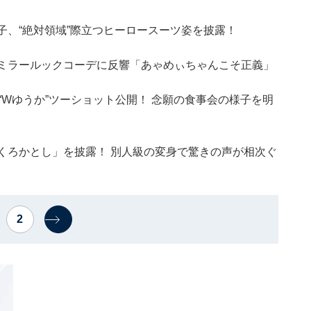
子、“絶対領域”際立つヒーロースーツ姿を披露！
シミラールックコーデに反響「あゃめぃちゃんこそ正義」
“Wゆうか”ツーショット公開！ 念願の食事会の様子を明
くろかとし」を披露！ 別人級の変身で驚きの声が相次ぐ
2