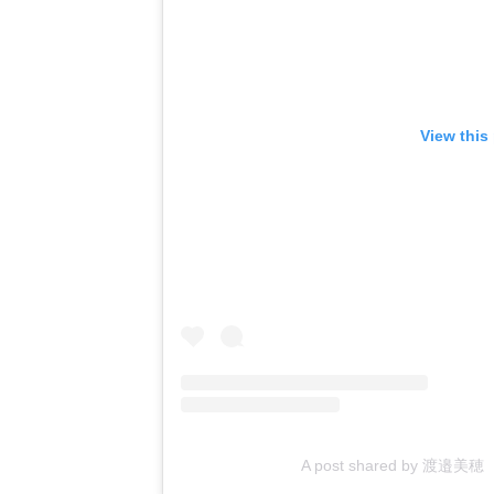
View this
A post shared by 渡邉美穂 