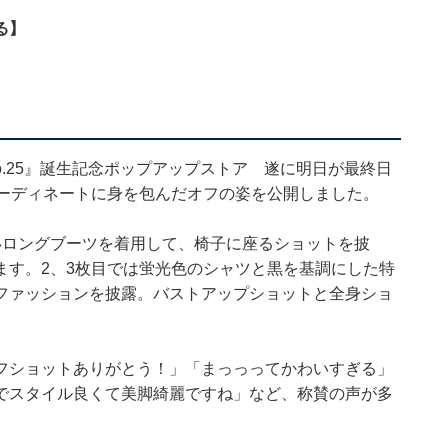
る】
o.25』誕生記念ポップアップストア 遂に明日が最終日
コーディネートに身を包んだオフの姿を公開しました。
いロングブーツを着用して、椅子に座るショットを披
ます。2、3枚目では蛍光色のシャツと黒を基調にした特
ファッションを披露。バストアップショットと全身ショ
フショットありがとう！」「まっっってかわいすぎる」
でスタイル良くて美脚綺麗ですね」など、称賛の声が多