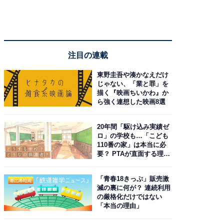
注目の連載
東野圭吾や湊かなえだけ
じゃない、「業と罪」を
描く『映画ちいかわ』か
ら強く連想した映画8選
20年間「駆け込み実績ゼ
ロ」の学校も…「こども
110番の家」は本当に必
要？ PTAが直面する理想
と現実
「青春18きっぷ」販売激
減の裏に何が？ 連続利用
の厳格化だけではない
「本当の理由」