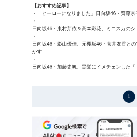
【おすすめ記事】
・
「ヒーローになりました」日向坂46・齊藤京
・
日向坂46・東村芽依＆高本彩花、ミニスカの
・
日向坂46・影山優佳、元櫻坂46・菅井友香との
かす
・
日向坂46・加藤史帆、黒髪にイメチェンした「
1