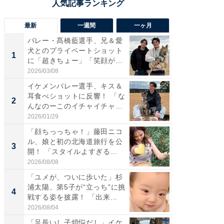
最新
一週間
一ヶ月
バレー・髙橋藍選手、兄＆愛
「さす
犬とのプライベートショット
は」高
1
1
に「超きちょー」「笑顔が見
災地を
れ...
「カ...
2026/03/08
2026/08/0
イケメンバレー選手、キス＆
「え、
耳食べショットに反響！ 「な
芸人、2
2
2
んなのーこのイチャイチャ
エットに
感...
2026/01/29
2026/08/0
「顔ちっっちゃ！」藤田ニコ
「脚が
ル、娘と初の北海道旅行を公
横川尚
3
3
開！ 「スタイルよすぎる
ムキな姿
よ〜...
刃...
2026/08/08
2026/08/0
「ユメが、ついに歩いた」杉
「脳がバ
浦太陽、第5子が“立っち”に挑
装姿が話
4
4
戦する姿を披露！ 「出来...
のお父さ
2026/08/04
2026/08/0
「足長いし子煩悩だし」イケ
「急に