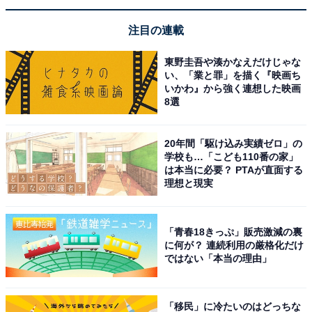
注目の連載
東野圭吾や湊かなえだけじゃな
い、「業と罪」を描く『映画ち
いかわ』から強く連想した映画
8選
20年間「駆け込み実績ゼロ」の
学校も…「こども110番の家」
は本当に必要？ PTAが直面する
理想と現実
「青春18きっぷ」販売激減の裏
に何が？ 連続利用の厳格化だけ
ではない「本当の理由」
「移民」に冷たいのはどっちな