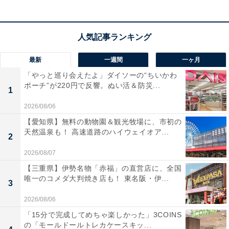
最新
一週間
一ヶ月
「やっと巡り会えたよ」ダイソーの“ちいかわ
ポーチ”が220円で反響。ぬい活＆防災...
1
2026/08/06
【愛知県】無料の動物園＆観光牧場に、市初の
天然温泉も！ 高速道路のハイウェイオア...
2
2026/08/07
【三重県】伊勢名物「赤福」の直営店に、全国
唯一のコメダ大判焼き店も！ 東名阪・伊...
3
2026/08/06
「15分で完成してめちゃ楽しかった」3COINS
の「モールドールトレカケースキッ...