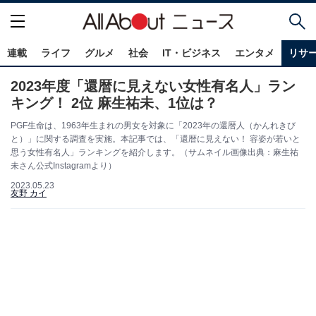
連載
ライフ
グルメ
社会
IT・ビジネス
エンタメ
リサ
2023年度「還暦に見えない女性有名人」ラン
キング！ 2位 麻生祐未、1位は？
PGF生命は、1963年生まれの男女を対象に「2023年の還暦人（かんれきび
と）」に関する調査を実施。本記事では、「還暦に見えない！ 容姿が若いと
思う女性有名人」ランキングを紹介します。（サムネイル画像出典：麻生祐
未さん公式Instagramより）
2023.05.23
友野 カイ