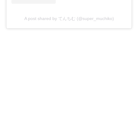
A post shared by てんちむ (@super_muchiko)