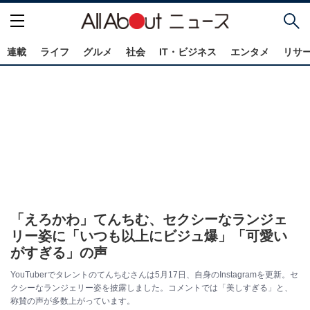
連載
ライフ
グルメ
社会
IT・ビジネス
エンタメ
リサ
「えろかわ」てんちむ、セクシーなランジェ
リー姿に「いつも以上にビジュ爆」「可愛い
がすぎる」の声
YouTuberでタレントのてんちむさんは5月17日、自身のInstagramを更新。セ
クシーなランジェリー姿を披露しました。コメントでは「美しすぎる」と、
称賛の声が多数上がっています。