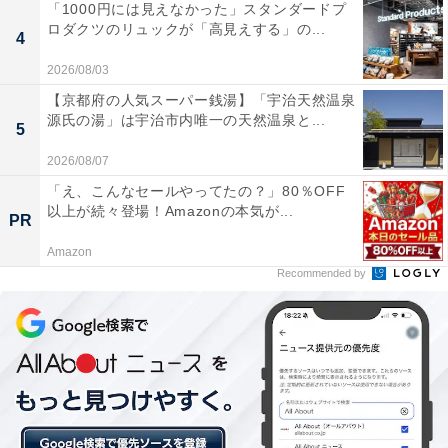
「1000円には見えなかった」スタンダードプ
ロダクツのリュックが「高見えする」の...
4
2026/08/03
【京都府の人気スーパー銭湯】「宇治天然温泉
源氏の湯」は宇治市内唯一の天然温泉と...
5
2026/08/07
「え、こんなセールやってたの？」80％OFF
以上が続々登場！Amazonの本気が...
PR
Amazon
Recommended by