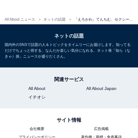
All About ニュース
ネットの話題
「えろかわ」てんちむ、セクシーなランジェリー姿に「いつも以上にビジュ爆」「可愛いがすぎる」の声
ネットの話題
国内外のSNSで話題の人＆トピックをタイムリーにお届けします。知ってる
だけでちょっと得する、なんだか楽しい気分になれる、ネット発「知ら（な
きゃ）損」ニュースが盛りだくさん。
関連サービス
All About
All About Japan
イチオシ
サイト情報
会社概要
広告掲載
プライバシーポリシー
著作権・商標・免責事項