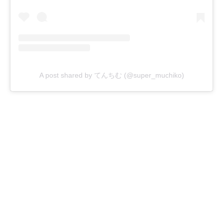
A post shared by てんちむ (@super_muchiko)