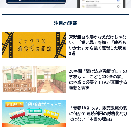
注目の連載
東野圭吾や湊かなえだけじゃな
い、「業と罪」を描く『映画ち
いかわ』から強く連想した映画
8選
20年間「駆け込み実績ゼロ」の
学校も…「こども110番の家」
は本当に必要？ PTAが直面する
理想と現実
「青春18きっぷ」販売激減の裏
に何が？ 連続利用の厳格化だけ
ではない「本当の理由」