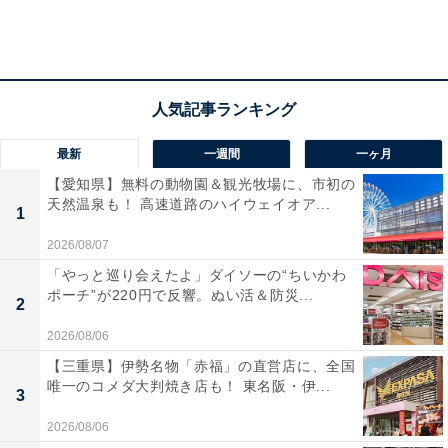
最新
一週間
一ヶ月
【愛知県】無料の動物園＆観光牧場に、市初の
天然温泉も！ 高速道路のハイウェイオア...
1
2026/08/07
「やっと巡り会えたよ」ダイソーの“ちいかわ
ポーチ”が220円で反響。ぬい活＆防災...
2
2026/08/06
【三重県】伊勢名物「赤福」の直営店に、全国
唯一のコメダ大判焼き店も！ 東名阪・伊...
3
2026/08/06