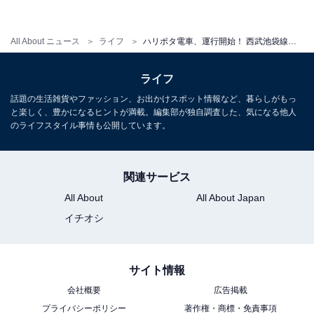
＞次ページ：フルラッピング電車「スタジオツアー東京
All About ニュース
ライフ
ハリポタ電車、運行開始！ 西武池袋線「池袋駅」「豊島園駅」もリニューアルでハリポタ一色
エクスプレス」運行開始
ライフ
話題の生活雑貨やファッション、お出かけスポット情報など、暮らしがもっ
と楽しく、豊かになるヒントが満載。編集部が独自調査した、気になる他人
のライフスタイル事情も公開しています。
関連サービス
All About
All About Japan
イチオシ
サイト情報
会社概要
広告掲載
プライバシーポリシー
著作権・商標・免責事項