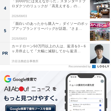
「1000円には見えなかった」スタンダードプ
ロダクツのリュックが「高見えする」の...
4
2026/08/03
「面白いのあったから購入〜」ダイソーのポッ
プアップランドリーバッグが話題。“さま...
5
2026/08/03
カードローン50万円以上の人は、返済を3～6
ヶ月停止して『大幅に減額してから返済...
PR
渋谷法務総合事務所
Recommended by
豊島園駅ホーム中程に置かれた魔法列車・レールオブジェ
ホームの中ほどには「魔法列車・レールオブジェ」を設
置。かつて「としまえん」で活躍した模型の汽車をリメ
イクしたもので、「としまえん」の思い出を大切にする
とともに、魔法列車が池袋を発車し、空を駆け、豊島園
駅に着陸した様子をイメージしている。