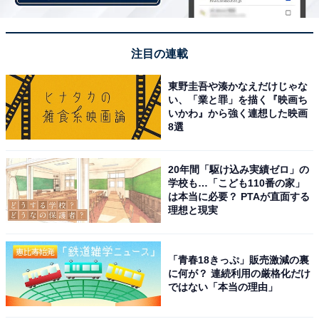
注目の連載
東野圭吾や湊かなえだけじゃな
い、「業と罪」を描く『映画ち
いかわ』から強く連想した映画
8選
20年間「駆け込み実績ゼロ」の
学校も…「こども110番の家」
は本当に必要？ PTAが直面する
理想と現実
ホームには電話ボックスも置かれた
「青春18きっぷ」販売激減の裏
に何が？ 連続利用の厳格化だけ
ではない「本当の理由」