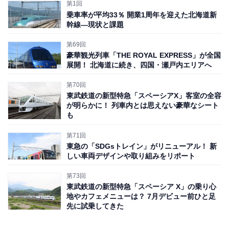
第1回
乗車率が平均33％ 開業1周年を迎えた北海道新
バイオリニスト大谷康子さんの演奏
幹線―現状と課題
続いて、西武ホールディングスの後藤高志会長兼CEO、
第69回
前川燿男練馬区長、ワーナー ブラザース スタジオ ジャ
豪華観光列車「THE ROYAL EXPRESS」が全国
パン合同会社のゼネラル・マネージャーであるトーベ
展開！ 北海道に続き、四国・瀬戸内エリアへ
ン・イェンセン氏、小池百合子東京都知事らによるあい
第70回
さつと、テープカットによってリニューアル完了を祝っ
東武鉄道の新型特急「スペーシアX」客室の全容
が明らかに！ 列車内とは思えない豪華なシート
た。
も
第71回
東急の「SDGsトレイン」がリニューアル！ 新
しい車両デザインや取り組みをリポート
第73回
東武鉄道の新型特急「スペーシア X」の乗り心
地やカフェメニューは？ 7月デビュー前ひと足
先に試乗してきた