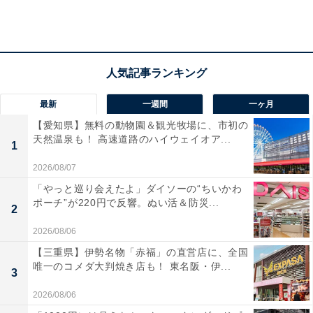
豊島園駅の改札口からホームに向かうスロープ付近
豊島園駅は、スタジオツアー東京の最寄り駅となること
最新
一週間
一ヶ月
から、『ハリー・ポッター』シリーズに登場するホグワ
【愛知県】無料の動物園＆観光牧場に、市初の
ーツ魔法魔術学校へと続くホグズミード駅をイメージ
天然温泉も！ 高速道路のハイウェイオア...
1
し、柱や電話ボックス、駅名標などが赤茶色で統一して
2026/08/07
いる。
「やっと巡り会えたよ」ダイソーの“ちいかわ
ポーチ”が220円で反響。ぬい活＆防災...
2
木は西武沿線にある飯能地区の西川材を使用。日常と非
2026/08/06
日常を融合させ、魔法の世界観のエッセンスが感じられ
【三重県】伊勢名物「赤福」の直営店に、全国
るデザインとなっている。
唯一のコメダ大判焼き店も！ 東名阪・伊...
3
2026/08/06