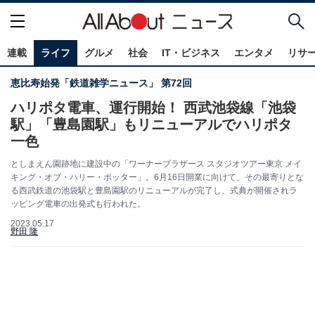
連載
ライフ
グルメ
社会
IT・ビジネス
エンタメ
リサ
恵比寿始発「鉄道雑学ニュース」 第72回
ハリポタ電車、運行開始！ 西武池袋線「池袋
駅」「豊島園駅」もリニューアルでハリポタ
一色
としまえん園跡地に建設中の「ワーナーブラザース スタジオツアー東京 メイ
キング・オブ・ハリー・ポッター」。6月16日開業に向けて、その最寄りとな
る西武鉄道の池袋駅と豊島園駅のリニューアルが完了し、式典が開催されラ
ッピング電車の出発式も行われた。
2023.05.17
野田 隆