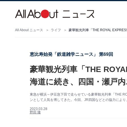
All About ニュース
ライフ
豪華観光列車「THE ROYAL EXP
恵比寿始発「鉄道雑学ニュース」 第69回
豪華観光列車「THE ROYA
海道に続き、四国・瀬戸内
東急が横浜～伊豆急下田で走らせている豪華観光列車「THE ROY
ンとして人気を博してきた。今回、JR四国などとの協力によ
2023.03.28
野田 隆