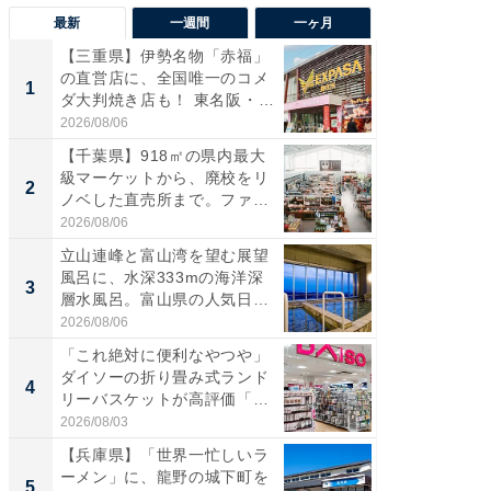
最新
一週間
一ヶ月
【三重県】伊勢名物「赤福」
【兵庫
の直営店に、全国唯一のコメ
ーメン
1
1
ダ大判焼き店も！ 東名阪・
再現した
伊...
道...
2026/08/06
2026/08/0
【千葉県】918㎡の県内最大
【三重
級マーケットから、廃校をリ
「鈴鹿天
2
2
ノベした直売所まで。ファ
は100
ー...
2026/08/06
2026/08/0
立山連峰と富山湾を望む展望
「ミニオ
風呂に、水深333mの海洋深
ッグ！ 
3
3
層水風呂。富山県の人気日
ど、夏限
帰...
2026/08/06
2026/08/0
「これ絶対に便利なやつや」
【埼玉
ダイソーの折り畳み式ランド
「行田天
4
4
リーバスケットが高評価「使
は和の
わ...
が...
2026/08/03
2026/08/0
【兵庫県】「世界一忙しいラ
【石川
ーメン」に、龍野の城下町を
湯】「天
5
5