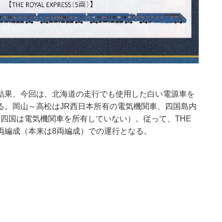
結果、今回は、北海道の走行でも使用した白い電源車を
る。岡山～高松はJR西日本所有の電気機関車、四国島内
R四国は電気機関車を所有していない）。従って、THE
た5両編成（本来は8両編成）での運行となる。