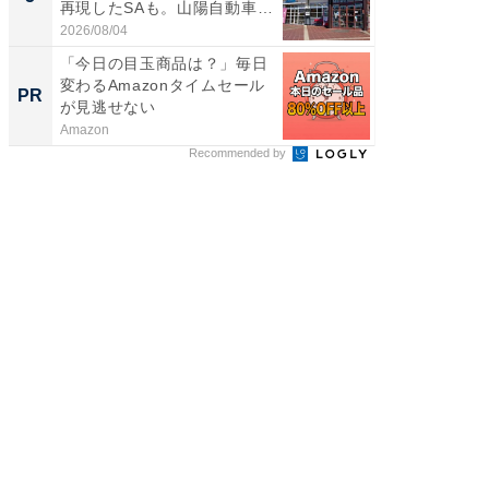
再現したSAも。山陽自動車
賀ゆめ
道...
お...
2026/08/04
2026/08/0
「今日の目玉商品は？」毎日
新卒20
変わるAmazonタイムセール
の育成
PR
PR
が見逃せない
Amazon
シンプレ
Recommended by