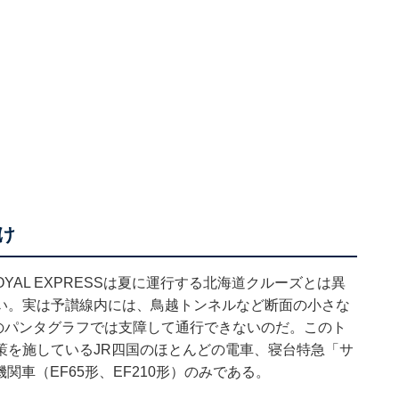
け
AL EXPRESSは
夏に運行する北海道クルーズ
とは異
い。実は予讃線内には、鳥越トンネルなど断面の小さな
ESSのパンタグラフでは支障して通行できないのだ。このト
策を施しているJR四国のほとんどの電車、寝台特急「サ
関車（EF65形、EF210形）のみである。