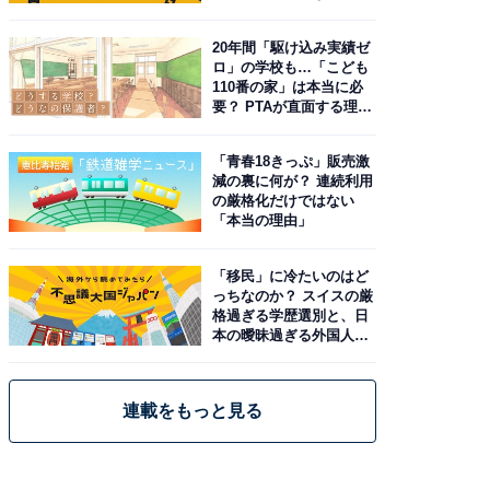
由。予習したい作品は？
20年間「駆け込み実績ゼ
ロ」の学校も…「こども
110番の家」は本当に必
要？ PTAが直面する理想
と現実
「青春18きっぷ」販売激
減の裏に何が？ 連続利用
の厳格化だけではない
「本当の理由」
「移民」に冷たいのはど
っちなのか？ スイスの厳
格過ぎる学歴選別と、日
本の曖昧過ぎる外国人政
策
連載をもっと見る