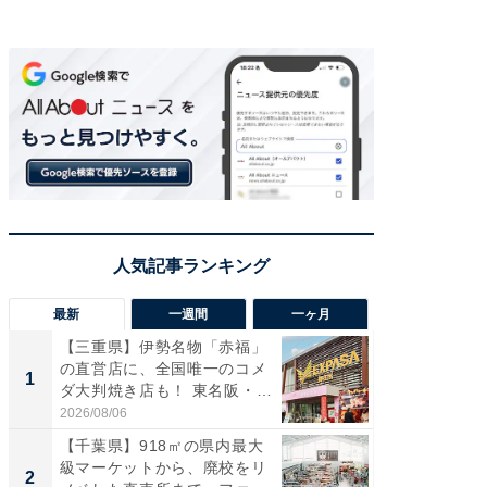
最新
一週間
一ヶ月
【三重県】伊勢名物「赤福」
【兵庫
の直営店に、全国唯一のコメ
ーメン
1
1
ダ大判焼き店も！ 東名阪・
再現した
伊...
道...
2026/08/06
2026/08/0
【千葉県】918㎡の県内最大
【三重
級マーケットから、廃校をリ
「鈴鹿天
2
2