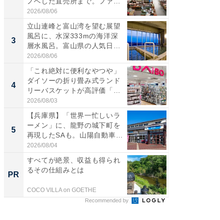
ノベした直売所まで。ファ
は100
ー...
2026/08/06
2026/08/0
立山連峰と富山湾を望む展望
ステラ
風呂に、水深333mの海洋深
詰め放題
3
3
層水風呂。富山県の人気日
00円で「
帰...
2026/08/06
2026/08/0
「これ絶対に便利なやつや」
「ミニオ
ダイソーの折り畳み式ランド
ッグ！ 
4
4
リーバスケットが高評価「使
ど、夏限
わ...
2026/08/03
2026/08/0
【兵庫県】「世界一忙しいラ
【埼玉
ーメン」に、龍野の城下町を
「行田天
5
5
再現したSAも。山陽自動車
は和の
道...
が...
2026/08/04
2026/08/0
すべてが絶景、収益も得られ
シェア別荘
るその仕組みとは
wners
PR
PR
COCO VILLA on GOETHE
COCO VIL
Recommended by