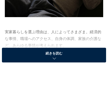
実家暮らしを選ぶ理由は、人によってさまざま。経済的
な事情、職場へのアクセス、自身の体調、家族の介護な
ど、あらゆる事情が考えられます。
続きを読む
All About編集部は、2023年4月20～23日の期間、現在実
家暮らしをしている人を対象にアンケート調査を実施。
毎月の生活費や貯金額、実家暮らしをしている理由など
を聞きました。
今回は、愛知県瀬戸市在住・30歳男性のエピソードを紹
介します。