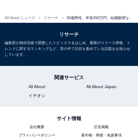
の生活が「身に合っている」と思う理由
・
「暮らしていくので精一杯」45歳男性で年収250万円。1
All About ニュース
リサーチ
30歳男性、年収350万円、結婚願望なし。「下世話な話になるが…」実家暮らしで苦労していることとは
人暮らしの資金が貯まらない、実家暮らしの生活費
リサーチ
・
編集部が独自目線で調査したトピックスをはじめ、最新のリリース情報、ト
「親の年金も1回で3万円しかありません」49歳男性、年
レンドに関するランキングなど、世の中で注目を集めている話題をお知らせ
収300万円。母親と2人で実家暮らしを続ける理由
しています。
・
年収60万で貯金1000万。「収入が少な過ぎる」ため埼玉
関連サービス
県で実家暮らしを選ぶ、32歳男性の実情
All About
All About Japan
・
イチオシ
結婚相手に「子供部屋おじさん」は選べない？ 婚活で出
会った“自称こどおじ”の36歳男性に誘われて…
サイト情報
会社概要
広告掲載
プライバシーポリシー
著作権・商標・免責事項