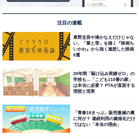
注目の連載
東野圭吾や湊かなえだけじゃな
い、「業と罪」を描く『映画ち
いかわ』から強く連想した映画
8選
「下世話な話になるが……」30歳男性が実家暮ら
20年間「駆け込み実績ゼロ」の
しで苦労していること
学校も…「こども110番の家」
は本当に必要？ PTAが直面する
理想と現実
現在、実家暮らしを選んでいる理由は「職場が豊田市で
往復で40キロほどになるが、月々の生活費等々を考える
「青春18きっぷ」販売激減の裏
と 実家から出勤したほうがガソリン代+αで済み安上がり
に何が？ 連続利用の厳格化だけ
なため」なのだそうです。職場へのアクセスは、やはり
ではない「本当の理由」
実家暮らしを選ぶ大きな理由になりますね。