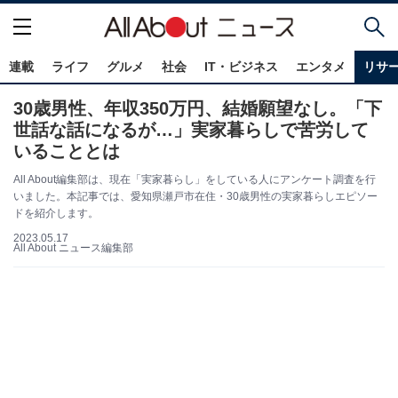
連載
ライフ
グルメ
社会
IT・ビジネス
エンタメ
リサ
30歳男性、年収350万円、結婚願望なし。「下
世話な話になるが…」実家暮らしで苦労して
いることとは
All About編集部は、現在「実家暮らし」をしている人にアンケート調査を行
いました。本記事では、愛知県瀬戸市在住・30歳男性の実家暮らしエピソー
ドを紹介します。
2023.05.17
All About ニュース編集部