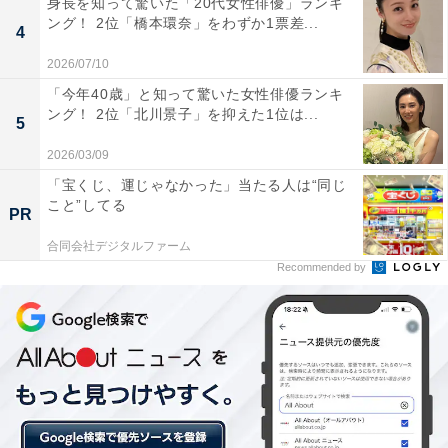
身長を知って驚いた「20代女性俳優」ランキ
ング！ 2位「橋本環奈」をわずか1票差...
のうち、住居費の平均は3万4179円。ただし、家賃など
4
は地域や条件によって異なるため、住居費を除いた約12
2026/07/10
万円程度が回答者の属性に近い平均生活費ということに
「今年40歳」と知って驚いた女性俳優ランキ
なります。
ング！ 2位「北川景子」を抑えた1位は...
5
2026/03/09
回答者に、実家を出る予定の有無を聞くと、現時点では
「宝くじ、運じゃなかった」当たる人は“同じ
「どちらとも言えない」とし、「親から自立するよう言
こと”してる
PR
われたなら出る予定」とのこと。さらに、恋愛や結婚願
合同会社デジタルファーム
望は「ない」と答え、「家族以外と同居できる気がしな
Recommended by
いため」と続けました。