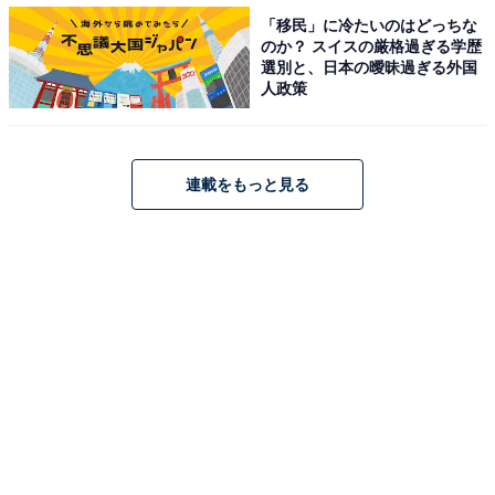
「移民」に冷たいのはどっちな
一方で、実家暮らしで苦労しているのは「下世話な話に
のか？ スイスの厳格過ぎる学歴
なるが、性処理の玩具を購入し使用したあとの清掃に苦
選別と、日本の曖昧過ぎる外国
人政策
労している。 また、両親がネット関係に疎いためそのあ
たりの手続きを一手に引き受けることになっている」と
のこと。パーソナルスペースの問題や、家族のインター
連載をもっと見る
ネットの手続きなどに時間を取られることが苦労を感じ
るポイントのようです。
※回答者のコメントは原文ママです
【おすすめ記事】
・
46歳女性、実家で母と2人暮らし。貯金総額61万円で今