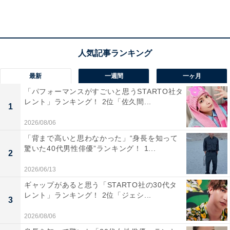
最新
一週間
一ヶ月
毎月の生活費や貯金額は？
「パフォーマンスがすごいと思うSTARTO社タ
レント」ランキング！ 2位「佐久間...
1
実家に入れている生活費：3万5000円
2026/08/06
交際費：5000～2万円
「背まで高いと思わなかった」“身長を知って
毎月のお小遣い：15万円
驚いた40代男性俳優”ランキング！ 1...
2
毎月の貯金額：2万円
2026/06/13
貯金総額：約300万円
ギャップがあると思う「STARTO社の30代タ
レント」ランキング！ 2位「ジェシ...
3
総務省統計局が発表した「
家計調査報告 家計収支編（2021年）
」によると、34歳
2026/08/06
以下男性の1カ月の平均消費支出は15万2805円です。そ