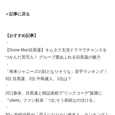
＞記事に戻る
【おすすめ記事】
・
【Snow Man目黒蓮】キムタク主演ドラマでチャンスを
つかんだ苦労人！ グループ愛あふれる目黒蓮の魅力
・
「将来ジャニーズの顔となりそうな」若手ランキング！
3位 目黒蓮、2位 中島健人、1位は？
・
川口春奈、目黒蓮と雑誌表紙で“リンクコーデ”披露に
『silent』ファン歓喜「つむそう表紙なの泣ける」
・
20～30代女性が「恋人になりたい有名人」ランキング！