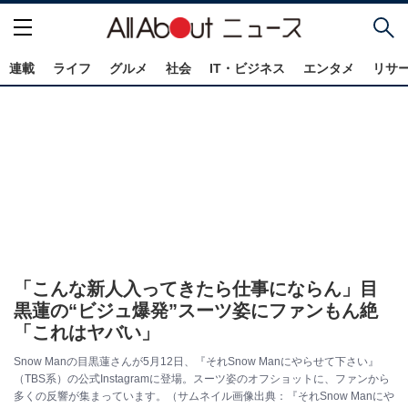
連載
ライフ
グルメ
社会
IT・ビジネス
エンタメ
リサ
「こんな新人入ってきたら仕事にならん」目
黒蓮の“ビジュ爆発”スーツ姿にファンもん絶
「これはヤバい」
Snow Manの目黒蓮さんが5月12日、『それSnow Manにやらせて下さい』
（TBS系）の公式Instagramに登場。スーツ姿のオフショットに、ファンから
多くの反響が集まっています。（サムネイル画像出典：『それSnow Manにや