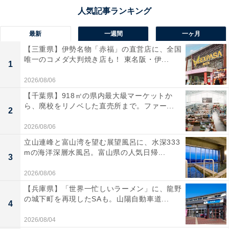
最新
一週間
一ヶ月
【三重県】伊勢名物「赤福」の直営店に、全国
唯一のコメダ大判焼き店も！ 東名阪・伊...
1
2026/08/06
【千葉県】918㎡の県内最大級マーケットか
ら、廃校をリノベした直売所まで。ファー...
2
2026/08/06
立山連峰と富山湾を望む展望風呂に、水深333
mの海洋深層水風呂。富山県の人気日帰...
3
2026/08/06
【兵庫県】「世界一忙しいラーメン」に、龍野
の城下町を再現したSAも。山陽自動車道...
4
2026/08/04