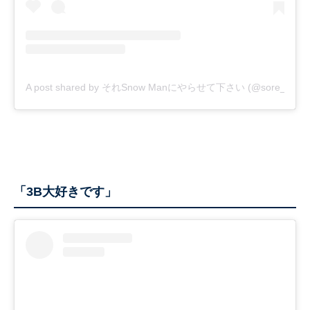
A post shared by それSnow Manにやらせて下さい (@sore_snowm
「3B大好きです」