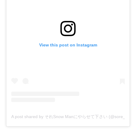
View this post on Instagram
A post shared by それSnow Manにやらせて下さい (@sore_snowm