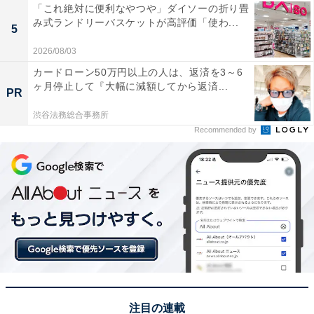
「これ絶対に便利なやつや」ダイソーの折り畳
み式ランドリーバスケットが高評価「使わ...
5
2026/08/03
カードローン50万円以上の人は、返済を3～6
ヶ月停止して『大幅に減額してから返済...
PR
渋谷法務総合事務所
Recommended by
注目の連載