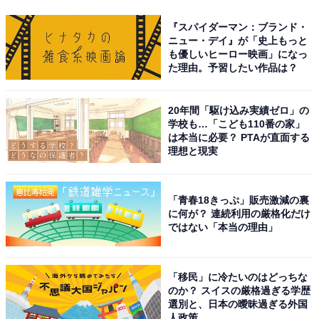
『スパイダーマン：ブランド・
ニュー・デイ』が「史上もっと
も優しいヒーロー映画」になっ
た理由。予習したい作品は？
20年間「駆け込み実績ゼロ」の
学校も…「こども110番の家」
は本当に必要？ PTAが直面する
理想と現実
「青春18きっぷ」販売激減の裏
に何が？ 連続利用の厳格化だけ
ではない「本当の理由」
「移民」に冷たいのはどっちな
のか？ スイスの厳格過ぎる学歴
選別と、日本の曖昧過ぎる外国
人政策