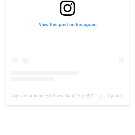
View this post on Instagram
A post shared by それSnow Manにやらせて下さい (@sore_snowm