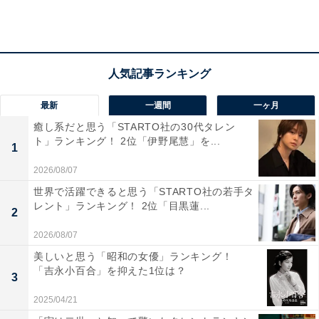
最新
一週間
一ヶ月
癒し系だと思う「STARTO社の30代タレン
ト」ランキング！ 2位「伊野尾慧」を...
1
推している有名人1位は「BTSジョングク」
2026/08/07
世界で活躍できると思う「STARTO社の若手タ
レント」ランキング！ 2位「目黒蓮...
「推しと恋人になりたいですか？」との質問には、約7
2
割の人が「推しと恋人になりたいわけではない」と回
2026/08/07
答。回答した人に対し、「推している有名人」と「恋人
美しいと思う「昭和の女優」ランキング！
になりたい有名人」についてもそれぞれ調査していま
「吉永小百合」を抑えた1位は？
3
す。※同一回答不可
2025/04/21