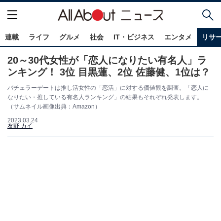
連載
ライフ
グルメ
社会
IT・ビジネス
エンタメ
リサ
20～30代女性が「恋人になりたい有名人」ラ
ンキング！ 3位 目黒蓮、2位 佐藤健、1位は？
バチェラーデートは推し活女性の「恋活」に対する価値観を調査。「恋人に
なりたい・推している有名人ランキング」の結果もそれぞれ発表します。
（サムネイル画像出典：Amazon）
2023.03.24
友野 カイ