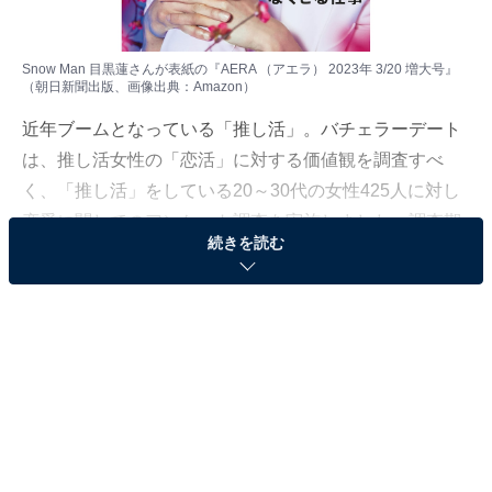
Snow Man 目黒蓮さんが表紙の『AERA （アエラ） 2023年 3/20 増大号』
（朝日新聞出版、画像出典：
Amazon
）
近年ブームとなっている「推し活」。バチェラーデート
は、推し活女性の「恋活」に対する価値観を調査すべ
く、「推し活」をしている20～30代の女性425人に対し
恋愛に関してのアンケート調査を実施しました。調査期
続きを読む
間は2月6～9日です。
推しには「癒し」「夢」、恋人には「誠実さ」を
求める
「推し」と「恋人」それぞれに求める要素について調査
したところ、「推し」が「恋人」よりも多く求められる