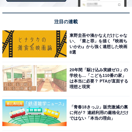
恋人になりたい有名人は「平野紫耀」がトップ
注目の連載
東野圭吾や湊かなえだけじゃな
恋人になりたい有名人の1位は、King & Princeの平野紫
い、「業と罪」を描く『映画ち
耀さんでした。「見た目だけじゃなく、本当に真っ直ぐ
いかわ』から強く連想した映画
8選
で性格が良い」「可愛さもあり男らしさもある」などが
理由のようです。2位は俳優の佐藤健さん、3位には推し
20年間「駆け込み実績ゼロ」の
ている有名人で2位に入った目黒蓮さんがランクインし
学校も…「こども110番の家」
ました。
は本当に必要？ PTAが直面する
理想と現実
＞次ページ：5位までのランキング結果
「青春18きっぷ」販売激減の裏
に何が？ 連続利用の厳格化だけ
ではない「本当の理由」
【おすすめ記事】