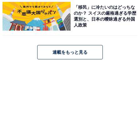
・
「移民」に冷たいのはどっちな
のか？ スイスの厳格過ぎる学歴
「最もイケメンだと思う」若手ジャニーズランキング！
選別と、日本の曖昧過ぎる外国
3位 目黒蓮、2位 山田涼介、1位は？
人政策
・
「異性にモテると思う男性芸能人」ランキング！ 3位
「山下智久」、2位「佐藤健」に続く1位は、“国宝級”イ
連載をもっと見る
ケメン
・
「将来ジャニーズの顔となりそうな」若手ランキング！
3位 目黒蓮、2位 中島健人、1位は？
・
「すべてがイケメンだと思うジャニーズタレント」ラン
キング！ 3位「目黒蓮」、2位「平野紫耀」、1位は？
【関連リンク】
プレスリリース