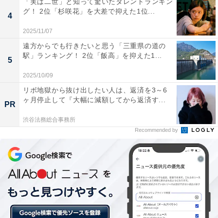
「実は二世」と知って驚いたタレントランキン
その結果、推している有名人はBTSのジョングクさんが
グ！ 2位「杉咲花」を大差で抑えた1位...
4
1位を獲得。「ビジュアルが神」「有名になっても超努
2025/11/07
力家」などの理由が挙がりました。2位はSnow Manの目
遠方からでも行きたいと思う「三重県の道の
黒蓮さん。3位は元NEWSの山下智久さんと続きまし
駅」ランキング！ 2位「飯高」を抑えた1...
5
た。
2025/10/09
リボ地獄から抜け出したい人は、返済を3～6
ヶ月停止して『大幅に減額してから返済す...
PR
渋谷法務総合事務所
Recommended by