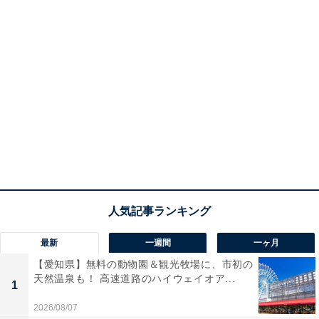
最新
一週間
一ヶ月
【愛知県】無料の動物園＆観光牧場に、市初の
天然温泉も！ 高速道路のハイウェイオア...
1
2026/08/07