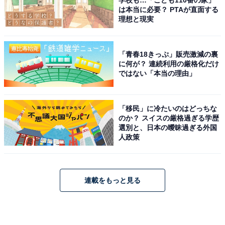
学校も…「こども110番の家」
は本当に必要？ PTAが直面する
理想と現実
「青春18きっぷ」販売激減の裏
に何が？ 連続利用の厳格化だけ
ではない「本当の理由」
「移民」に冷たいのはどっちな
のか？ スイスの厳格過ぎる学歴
選別と、日本の曖昧過ぎる外国
人政策
連載をもっと見る