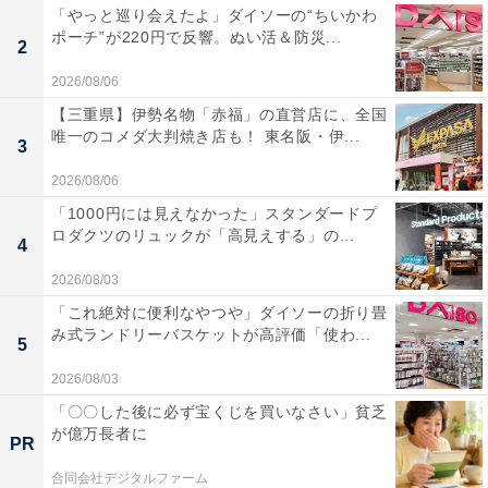
「やっと巡り会えたよ」ダイソーの“ちいかわ
ポーチ”が220円で反響。ぬい活＆防災...
2
2026/08/06
【三重県】伊勢名物「赤福」の直営店に、全国
唯一のコメダ大判焼き店も！ 東名阪・伊...
3
2026/08/06
「1000円には見えなかった」スタンダードプ
ロダクツのリュックが「高見えする」の...
4
2026/08/03
「これ絶対に便利なやつや」ダイソーの折り畳
み式ランドリーバスケットが高評価「使わ...
5
2026/08/03
「〇〇した後に必ず宝くじを買いなさい」貧乏
が億万長者に
PR
合同会社デジタルファーム