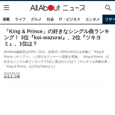
連載
ライフ
グルメ
社会
IT・ビジネス
エンタメ
リサ
「King & Prince」の好きなシングル曲ランキ
ング！ 3位『koi-wazurai』、2位『ツキヨ
ミ』、1位は？
All About編集部は5月9～15日、全国10～60代の415人を対象に「King &
Prince（キンプリ）」に関するアンケート調査を実施。「King & Prince」の
好きなシングル曲ランキングで1位に選ばれたのは？（サムネイル画像出典：
「King & Prince」公式YouTubeより）
2023.05.19
ゆるま 小林