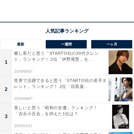
同作は、秘密（unknown）を抱えた男女の“究極の愛”を
描くラブサスペンス。結婚を誓い合いながらも、互いに
誰にも言えない秘密を抱える、高畑さん演じる週刊誌記
者の闇原こころと、田中さん演じる交番勤務の警察官・
朝田虎松が凄惨な連続殺人事件に巻き込まれていくスト
最新
一週間
一ヶ月
ーリーとなっています。
癒し系だと思う「STARTO社の30代タレン
ト」ランキング！ 2位「伊野尾慧」を...
1
制作を手掛けるのは『おっさんずラブ』（テレビ朝日
2026/08/07
系）のチームということで、闇原の父親役には吉田鋼太
世界で活躍できると思う「STARTO社の若手タ
郎さんがキャスティングされ、同作で恋人役を演じてい
レント」ランキング！ 2位「目黒蓮...
2
た田中さんと吉田さんの掛け合いにも注目が集まってい
ます。
2026/08/07
美しいと思う「昭和の女優」ランキング！
「吉永小百合」を抑えた1位は？
回答理由では、「どんな役柄もこなしているイメージが
3
ある」（東京都・20代女性）、「こんなに出演してい
2025/04/21
て、違う人間に見える」（岡山県・50代女性）、「田中