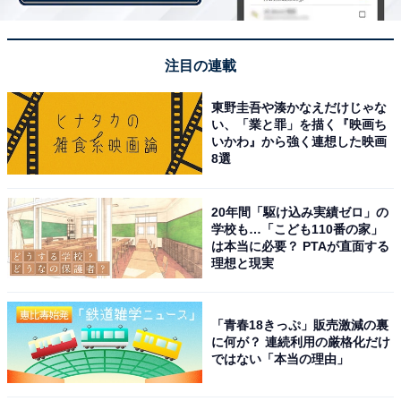
第3位（同率）：大泉洋
注目の連載
2位には、日曜劇場『ラストマンー全盲の捜査官ー』
東野圭吾や湊かなえだけじゃな
（TBS系）に出演している大泉洋さんとなりました。
い、「業と罪」を描く『映画ち
いかわ』から強く連想した映画
8選
演劇ユニット「TEAM NACS」のメンバーで、バラエテ
ィ番組『水曜どうでしょう』（北海道テレビ）の出演を
20年間「駆け込み実績ゼロ」の
きっかけに、その人気が全国区となった大泉さん。
学校も…「こども110番の家」
は本当に必要？ PTAが直面する
理想と現実
『ラストマンー全盲の捜査官ー』で主演を務める福山雅
治さんとは、2010年放送のNHK大河ドラマ『龍馬伝』以
来、13年ぶりの共演となり、プライベートでも親交の深
「青春18きっぷ」販売激減の裏
に何が？ 連続利用の厳格化だけ
い2人の息の合った演技にも注目が集まっています。劇
ではない「本当の理由」
中で大泉さんは、福山さん演じる全盲のFBI捜査官・皆
実広見のバディとなる警察庁人材交流企画室の室長・護