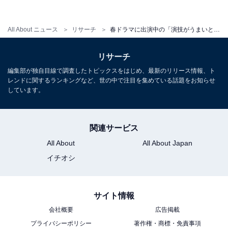
All About ニュース
リサーチ
春ドラマに出演中の「演技がうまいと思う男性俳優」ランキング！ 「田中圭」や「神木隆之介」を抑えて1位に輝いたのは？
リサーチ
編集部が独自目線で調査したトピックスをはじめ、最新のリリース情報、ト
レンドに関するランキングなど、世の中で注目を集めている話題をお知らせ
第2位：神木隆之介
しています。
2位には、NHK連続テレビ小説『らんまん』で主演を務
関連サービス
める神木隆之介さんが入りました。
All About
All About Japan
イチオシ
同作は朝ドラ第108作目となり、男性が主人公として描
かれるのは3年ぶり、12作目となります。そんな貴重な
男性主人公のモデルとなっているのは、植物学者の牧野
サイト情報
富太郎です。
会社概要
広告掲載
プライバシーポリシー
著作権・商標・免責事項