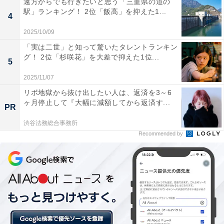
遠方からでも行きたいと思う「三重県の道の
圭さんは可愛い役から男らしい演技まで無難で好きで
駅」ランキング！ 2位「飯高」を抑えた1...
4
す。年齢的に色気も出てきて素敵です。今やっているド
2025/10/09
ラマも楽しく拝見しています」（埼玉県・30代女性）と
「実は二世」と知って驚いたタレントランキン
いった意見が聞かれました。
グ！ 2位「杉咲花」を大差で抑えた1位...
5
2025/11/07
リボ地獄から抜け出したい人は、返済を3～6
ヶ月停止して『大幅に減額してから返済す...
PR
渋谷法務総合事務所
Recommended by