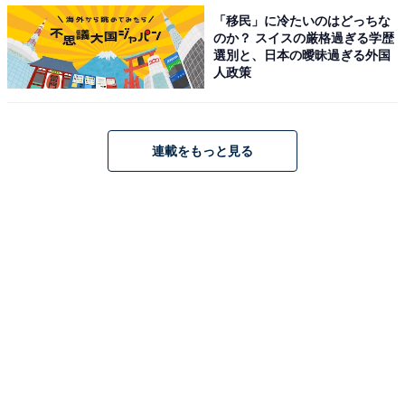
「移民」に冷たいのはどっちな
道心太朗を演じています。
のか？ スイスの厳格過ぎる学歴
選別と、日本の曖昧過ぎる外国
人政策
回答者からは、「色々な役を全く違う雰囲気で演じるこ
とができる（鹿児島県・30代女性）」「どんな役でも違
和感なく、しかもその人の個性が消えない（埼玉県・40
代男性）」「真面目な役もコミカルな役も関係なく引き
連載をもっと見る
付けられる魅力があります（徳島県・50代女性）」とい
った声も聞かれました。