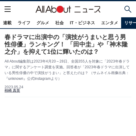
連載
ライフ
グルメ
社会
IT・ビジネス
エンタメ
リサ
春ドラマに出演中の「演技がうまいと思う男
性俳優」ランキング！ 「田中圭」や「神木隆
之介」を抑えて1位に輝いたのは？
All About編集部は2023年4月20～28日、全国355人を対象に「2023年春ドラ
マ」に関するアンケート調査を実施。回答者が「2023年春ドラマに出演して
いる男性俳優の中で演技がうまい」と答えたのは？ ​​（サムネイル画像出典：
『unknown』公式Instagramより）
2023.05.24
柿崎 真英