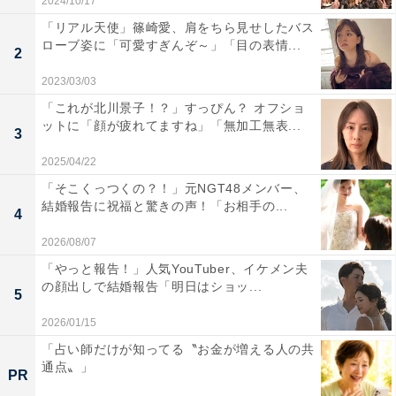
2024/10/17
「リアル天使」篠崎愛、肩をちら見せしたバス
ローブ姿に「可愛すぎんぞ～」「目の表情...
2
2023/03/03
「これが北川景子！？」すっぴん？ オフショ
ットに「顔が疲れてますね」「無加工無表...
3
2025/04/22
「そこくっつくの？！」元NGT48メンバー、
結婚報告に祝福と驚きの声！「お相手の...
4
2026/08/07
「やっと報告！」人気YouTuber、イケメン夫
の顔出しで結婚報告「明日はショッ...
5
2026/01/15
「占い師だけが知ってる〝お金が増える人の共
通点〟」
PR