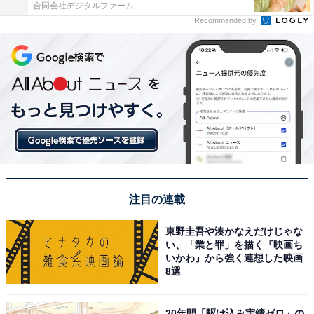
合同会社デジタルファーム
Recommended by
注目の連載
東野圭吾や湊かなえだけじゃな
い、「業と罪」を描く『映画ち
いかわ』から強く連想した映画
8選
20年間「駆け込み実績ゼロ」の