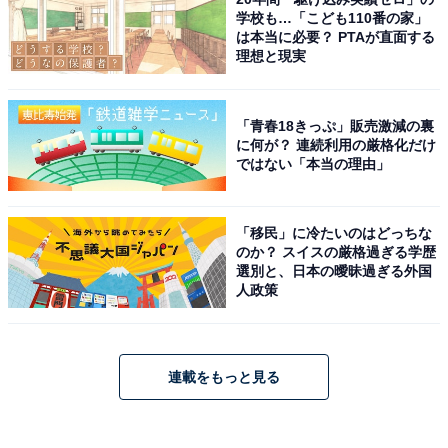
学校も…「こども110番の家」
は本当に必要？ PTAが直面する
理想と現実
「青春18きっぷ」販売激減の裏
に何が？ 連続利用の厳格化だけ
ではない「本当の理由」
「移民」に冷たいのはどっちな
のか？ スイスの厳格過ぎる学歴
選別と、日本の曖昧過ぎる外国
人政策
連載をもっと見る