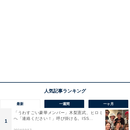
最新
一週間
一ヶ月
「うわすごい豪華メンバー」木梨憲武、ヒロミ
へ「連絡ください！」呼び掛ける。ISS...
1