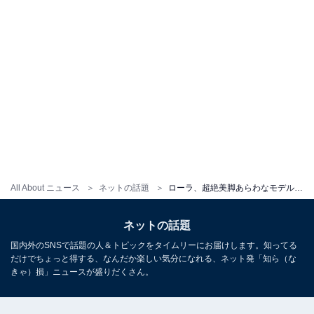
All About ニュース
ネットの話題
ローラ、超絶美脚あらわなモデルショット公開！ 「めちゃくちゃカッコイイ」「いい身体しとるなぁ」
ネットの話題
国内外のSNSで話題の人＆トピックをタイムリーにお届けします。知ってる
だけでちょっと得する、なんだか楽しい気分になれる、ネット発「知ら（な
きゃ）損」ニュースが盛りだくさん。