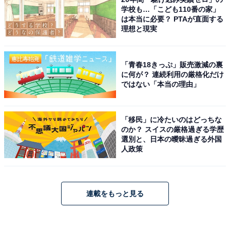
学校も…「こども110番の家」
は本当に必要？ PTAが直面する
理想と現実
「青春18きっぷ」販売激減の裏
に何が？ 連続利用の厳格化だけ
ではない「本当の理由」
「移民」に冷たいのはどっちな
のか？ スイスの厳格過ぎる学歴
選別と、日本の曖昧過ぎる外国
人政策
連載をもっと見る