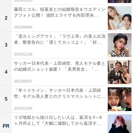
2026/03/25
藤田ニコル、稲葉友との結婚報告＆ウエディン
グフォト公開！ 池田エライザ＆内田理央...
2
2023/08/04
「逆カミングアウト」『ラヴ上等』の美人出演
者、整形告白に「潔くてカッコよ！」「好...
3
2025/12/18
サッカー日本代表・上田綺世、美人モデル妻と
の結婚式ショット披露！ 「美男美女」「...
4
2023/06/27
「年々イケメン」サッカー日本代表・上田綺
世、モデル美人妻とのクリスマスショットに...
5
2025/12/26
リボ地獄から抜け出したい人は、返済を3～6
ヶ月停止して『大幅に減額してから返済す...
PR