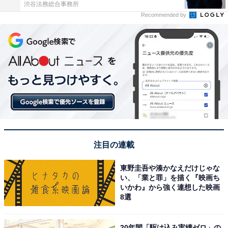
渋谷法務総合事務所
Recommended by
注目の連載
東野圭吾や湊かなえだけじゃな
い、「業と罪」を描く『映画ち
いかわ』から強く連想した映画
8選
20年間「駆け込み実績ゼロ」の