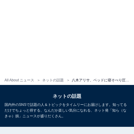
All About ニュース
ネットの話題
八木アリサ、ベッドに寝そべり圧巻スタイルを大胆披露！ ショートパンツから美脚あらわな色っぽい姿
ネットの話題
国内外のSNSで話題の人＆トピックをタイムリーにお届けします。知ってる
だけでちょっと得する、なんだか楽しい気分になれる、ネット発「知ら（な
きゃ）損」ニュースが盛りだくさん。