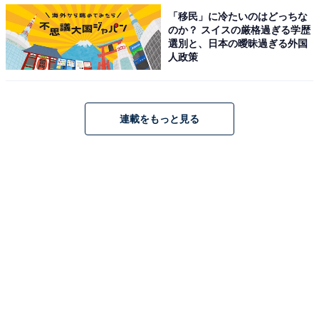
「移民」に冷たいのはどっちな
のか？ スイスの厳格過ぎる学歴
選別と、日本の曖昧過ぎる外国
人政策
連載をもっと見る
第1位：『鬼滅の刃』
第1位は、吾峠呼世晴さんによる漫画が原作の『鬼滅の
刃』でした。クオリティの高さでアニメファンから絶大
なる支持を得る「ufotable（ユーフォーテーブル）」が
アニメーション制作を手掛けています。