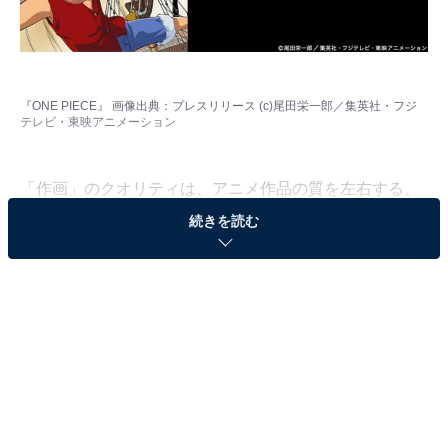
『ONE PIECE』 画像出典：
プレスリリース
(c)尾田栄一郎／集英社・フジ
テレビ・東映アニメーション
「作画」のクオリティは、アニメ作品の質を左右する、
最も重要な要素です。All About編集部では、全国の10〜
続きを読む
60代の男女439人を対象に『週刊少年ジャンプ』（集英
社）のアニメ作品に関するアンケート調査をインターネ
ット上で実施しました（調査期間：4月24日～5月8
日）。今回はその中から、 “作画がすごいと思う”『週刊
少年ジャンプ』のアニメ作品ランキングを発表します。
＞17位までの全ランキング結果を見る