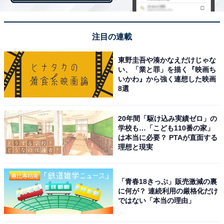
ティあふれる描写が、すごいと感心していました（45歳
男性）」などの声が寄せられました。
注目の連載
また、「視点がグルグル回る迫力ある戦闘シーンが良
東野圭吾や湊かなえだけじゃな
い、特に『ドラゴンボール超ブロリー』の作画は歴代最
い、「業と罪」を描く『映画ち
いかわ』から強く連想した映画
高とも言える（18歳男性）」「バトル場面は鳥山先生が
8選
一番うまいと思います（48歳女性）」「戦闘シーンで人
物が入り乱れる姿が精密に描かれており、作画力が優れ
20年間「駆け込み実績ゼロ」の
ていると感じております（47歳男性）」など、迫力のあ
学校も…「こども110番の家」
は本当に必要？ PTAが直面する
るバトルシーンに圧倒される、というコメントも多数寄
理想と現実
せられました。
「青春18きっぷ」販売激減の裏
に何が？ 連続利用の厳格化だけ
ではない「本当の理由」