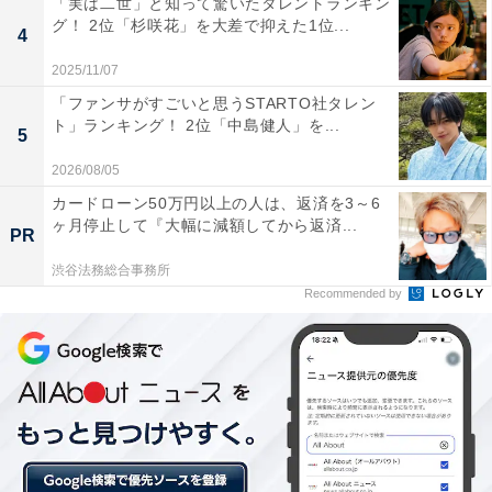
「実は二世」と知って驚いたタレントランキン
グ！ 2位「杉咲花」を大差で抑えた1位...
4
2025/11/07
「ファンサがすごいと思うSTARTO社タレン
ト」ランキング！ 2位「中島健人」を...
5
第2位：『ドラゴンボール』
2026/08/05
カードローン50万円以上の人は、返済を3～6
第2位は、鳥山明さんによる漫画が原作の『ドラゴンボ
ヶ月停止して『大幅に減額してから返済...
PR
ール』。1986～1989年にフジテレビ系で放送され、その
渋谷法務総合事務所
後、続編となる『ドラゴンボールZ』なども制作されて
Recommended by
います。劇場版も多数制作され、新作公開のたびに話題
を呼んでいます。
回答者からは、「原作同様の迫力をしっかりと描いてい
る（46歳男性）」「アニメも原作も絵のクオリティが劣
らない点（37歳女性）」「細かいところまでリアルで尊
敬します（36歳女性）」「初期のころからのオリジナリ