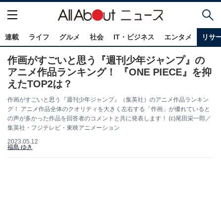
連載
ライフ
グルメ
社会
IT・ビジネス
エンタメ
リサ
作画がすごいと思う『週刊少年ジャンプ』の
アニメ作品ランキング！ 『ONE PIECE』を抑
えたTOP2は？
作画がすごいと思う『週刊少年ジャンプ』（集英社）のアニメ作品ランキン
グ！ アニメ作品全体のクオリティを大きく左右する「作画」が優れていると
の声が多かった作品を回答者のコメントと共に発表します！ (c)尾田栄一郎／
集英社・フジテレビ・東映アニメーション
2023.05.12
福島 ゆき