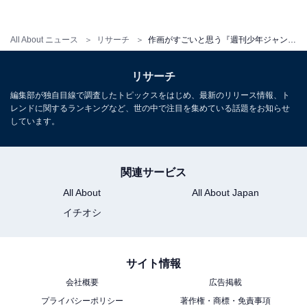
「正直アニメ版は見るつもりは無かったのですが映像を
一目見て最後まで見てしまいました。2Dと3Dの融合が
見事で魅了されてしまいます（45歳男性）」「水の描
All About ニュース
リサーチ
作画がすごいと思う『週刊少年ジャンプ』のアニメ作品ランキング！ 『ONE PIECE』を抑えたTOP2は？
写、うねる炎の動き、SL等のCG、そして何より1期1話
リサーチ
の時のCGとも見紛うほどの雪の質感。クリエイターさん
編集部が独自目線で調査したトピックスをはじめ、最新のリリース情報、ト
の薄給が問題視されている昨今、ここまでのクオリティ
レンドに関するランキングなど、世の中で注目を集めている話題をお知らせ
のアニメは見たことがありません（35歳女性）」など、
しています。
作画と3DCGとの融合など、“見たことのないクオリティ
の高さ”との声が寄せられました。
関連サービス
All About
All About Japan
また、「鬼滅の作画は原作の雰囲気を残しつつも背景に
イチオシ
至るまでクオリティが高い（36歳女性）」「呼吸の技や
背景描写など、色や線の太さなど細かい表現の違いが話
の起伏にあっていて視覚でも楽しめる（25歳女性）」
サイト情報
「日輪刀の技を発動した斬撃部分の作画は新しい表現と
会社概要
広告掲載
力強さが感じられるだけでなく、配色も美しく、素晴ら
プライバシーポリシー
著作権・商標・免責事項