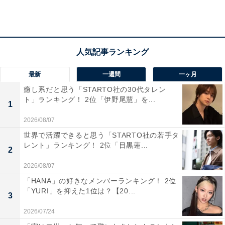
ほかにも、「描き込みが丁寧で本当に作品への愛があふ
れていると思います（45歳女性）」「どの場面を観ても
手抜きと感じないくらい、初めから終わりまで一貫して
気合が入っている事を感じるから（25歳女性）」「壮大
な世界観が豪快に描かれていると思えるから（56歳男
最新
一週間
一ヶ月
性）」など、豪快だけど丁寧な作画に作品への愛を感じ
癒し系だと思う「STARTO社の30代タレン
る、というコメントもありました。
ト」ランキング！ 2位「伊野尾慧」を...
1
2026/08/07
世界で活躍できると思う「STARTO社の若手タ
レント」ランキング！ 2位「目黒蓮...
2
2026/08/07
「HANA」の好きなメンバーランキング！ 2位
「YURI」を抑えた1位は？【20...
3
2026/07/24