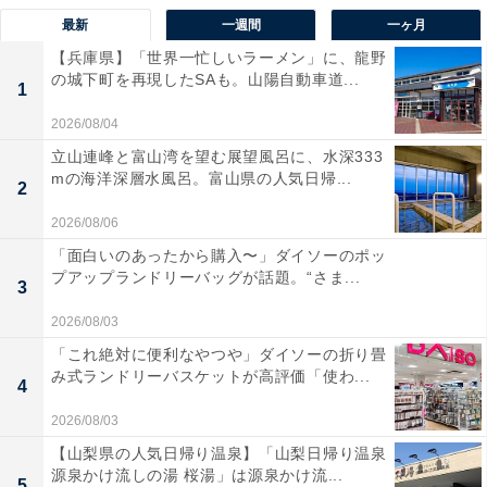
最新
一週間
一ヶ月
【兵庫県】「世界一忙しいラーメン」に、龍野
の城下町を再現したSAも。山陽自動車道...
1
2026/08/04
立山連峰と富山湾を望む展望風呂に、水深333
mの海洋深層水風呂。富山県の人気日帰...
2
2026/08/06
「面白いのあったから購入〜」ダイソーのポッ
プアップランドリーバッグが話題。“さま...
3
2026/08/03
「これ絶対に便利なやつや」ダイソーの折り畳
み式ランドリーバスケットが高評価「使わ...
4
2026/08/03
【山梨県の人気日帰り温泉】「山梨日帰り温泉
源泉かけ流しの湯 桜湯」は源泉かけ流...
5