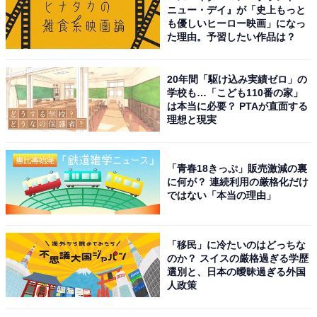
ニュー・デイ』が「史上もっと
も優しいヒーロー映画」になっ
た理由。予習したい作品は？
20年間「駆け込み実績ゼロ」の
学校も…「こども110番の家」
は本当に必要？ PTAが直面する
理想と現実
「青春18きっぷ」販売激減の裏
に何が？ 連続利用の厳格化だけ
ではない「本当の理由」
「移民」に冷たいのはどっちな
のか？ スイスの厳格過ぎる学歴
選別と、日本の曖昧過ぎる外国
人政策