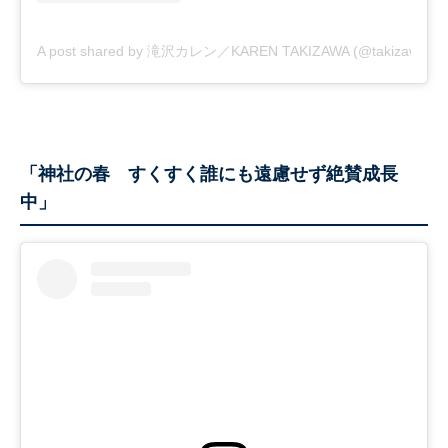
A post shared by 滝沢カレン／KAREN TAKIZAWA (@takizawakareno
「神社の春 すくすく誰にも遠慮せず絶賛成長
中」