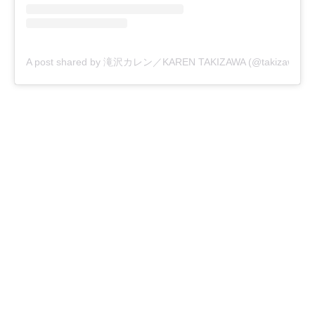
A post shared by 滝沢カレン／KAREN TAKIZAWA (@takizawakareno