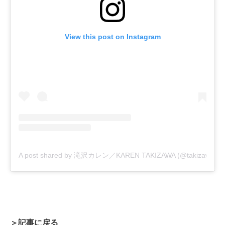
View this post on Instagram
A post shared by 滝沢カレン／KAREN TAKIZAWA (@takizawakareno
＞記事に戻る