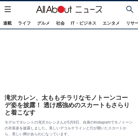
連載
ライフ
グルメ
社会
IT・ビジネス
エンタメ
リサ
滝沢カレン、太ももチラリなモノトーンコー
デ姿を披露！ 透け感強めのスカートもさらり
と着こなす
モデルでタレントの滝沢カレンさんが5月8日、自身のInstagramでモノトーン
の衣装姿を披露しました。美しいデコルテラインと穴が開いたスカートか
ら、美しい脚があらわになっています。