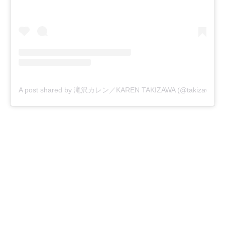
A post shared by 滝沢カレン／KAREN TAKIZAWA (@takizawakareno