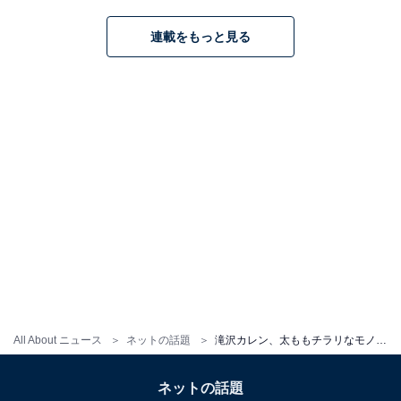
連載をもっと見る
All About ニュース
ネットの話題
滝沢カレン、太ももチラリなモノトーンコーデ姿を披露！ 透け感強めのスカートもさらりと着こなす
ネットの話題