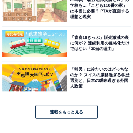
学校も…「こども110番の家」
は本当に必要？ PTAが直面する
理想と現実
「青春18きっぷ」販売激減の裏
に何が？ 連続利用の厳格化だけ
ではない「本当の理由」
「移民」に冷たいのはどっちな
のか？ スイスの厳格過ぎる学歴
選別と、日本の曖昧過ぎる外国
人政策
連載をもっと見る