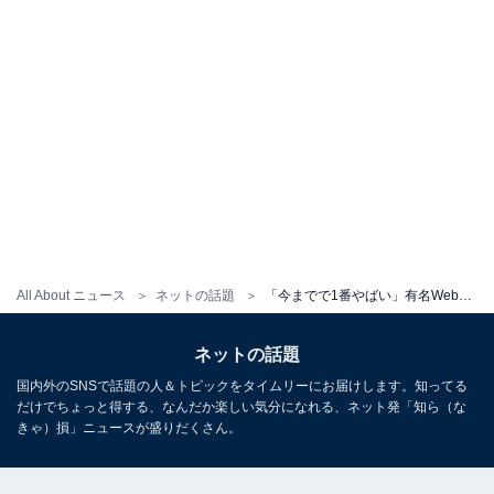
All About ニュース
ネットの話題
「今までで1番やばい」有名Web漫画家、違法賭博・不倫・晒し行為などをコレコレが告発「完全にイメージ変わった」
ネットの話題
国内外のSNSで話題の人＆トピックをタイムリーにお届けします。知ってる
だけでちょっと得する、なんだか楽しい気分になれる、ネット発「知ら（な
きゃ）損」ニュースが盛りだくさん。