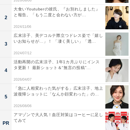
2026/08/06
大食いYoutuberの彼氏、『お別れしました』
と報告。「もう二度と会わない方が...
2
2024/11/06
広末涼子、美デコルテ際立つドレス姿で「嬉し
いお知らせが…」！ 「凄く美しい」「透...
3
2024/07/12
活動再開の広末涼子、1年1カ月ぶりにインス
タ更新！ 最新ショット＆“無言の投稿”...
4
2026/04/07
「急に人相変わった気がする」広末涼子、地上
波復帰ショットに「なんか顔変わった」の...
5
2026/08/06
アマゾンで大人気！血圧対策はコーヒーに足し
てみて
PR