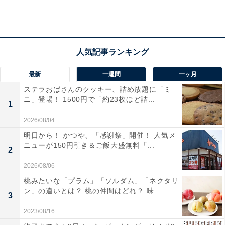
ただし、家庭の冷凍庫は扉の開け閉めによる温度変化
で、氷の結晶が大きくなってザラついた食感になる場合
もあるため、できるだけ早く食べることが推奨されてい
ます。
最新
一週間
一ヶ月
ステラおばさんのクッキー、詰め放題に「ミ
ニ」登場！ 1500円で「約23枚ほど詰...
1
2026/08/04
明日から！ かつや、「感謝祭」開催！ 人気メ
ニューが150円引き＆ご飯大盛無料「...
2
2026/08/06
桃みたいな「プラム」「ソルダム」「ネクタリ
ン」の違いとは？ 桃の仲間はどれ？ 味...
3
2023/08/16