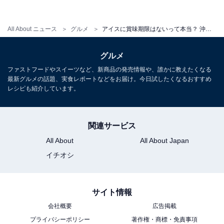
また、沖縄は黒糖や砂糖で甘く似た金時豆を合わせた
All About ニュース
グルメ
アイスに賞味期限はないって本当？ 沖縄の人は意外とアイスを食べない？ 【アイスクリームの豆知識】
「ぜんざい」がソウルフード。専門店だけでなく、食堂
や喫茶店でも提供されています。このような暑い気候と
グルメ
かき氷文化が影響しているとされています。
ファストフードやスイーツなど、新商品の発売情報や、誰かに教えたくなる
最新グルメの話題、実食レポートなどをお届け。今日試したくなるおすすめ
レシピも紹介しています。
一方、最も支出額が多いのは、こちらも意外なことに北
陸の石川県金沢市です。金沢の夏の気候がアイスクリー
関連サービス
ムを1番おいしく感じる25℃前後に近いこと、また雨の
All About
All About Japan
日が多く冬も暖かい室内にいる時間が長いことなどが理
イチオシ
由とされています。
サイト情報
また、金沢はアイスだけでなく和菓子やチョコも上位
会社概要
広告掲載
に。古くからの茶道文化による「甘いもの好き」である
プライバシーポリシー
著作権・商標・免責事項
県民性も影響しているとされています。