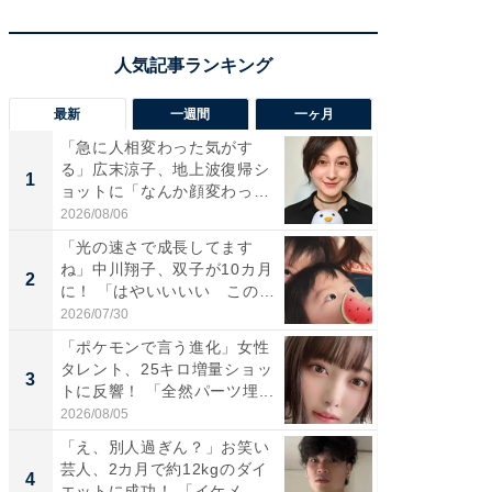
最新
一週間
一ヶ月
「急に人相変わった気がす
「さす
る」広末涼子、地上波復帰シ
は」高
1
1
ョットに「なんか顔変わっ
災地を
た」の...
「カ...
2026/08/06
2026/08/0
「光の速さで成長してます
「女の
ね」中川翔子、双子が10カ月
介、バ
2
2
に！ 「はやいいいい この
らのプレ
前...
愛...
2026/07/30
2026/08/0
「ポケモンで言う進化」女性
「好感
タレント、25キロ増量ショッ
や、“マ
3
3
トに反響！ 「全然パーツ埋...
画変更
財...
2026/08/05
2026/07/3
「え、別人過ぎん？」お笑い
「脚が
芸人、2カ月で約12kgのダイ
横川尚
4
4
エットに成功！ 「イケメ...
ムキな姿