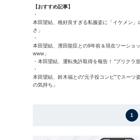
【おすすめ記事】
・
本田望結、格好良すぎる私服姿に「イケメン」
さ」
・
本田望結、濱田龍臣との9年前＆現在ツーショ
www」
・
本田望結、運転免許取得を報告！ “プリクラ
・
本田望結、鈴木福との“元子役コンビ”でスーツ
の気持ち」
1