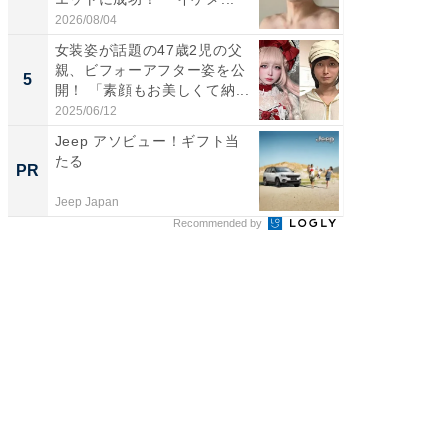
刃...
2026/08/04
2026/08/0
女装姿が話題の47歳2児の父
「2人と
親、ビフォーアフター姿を公
團十郎
5
5
開！ 「素顔もお美しくて納...
「後ろ
「...
2025/06/12
2026/08/0
Jeep アソビュー！ギフト当
【銀座】
たる
の贅沢
PR
PR
Jeep Japan
ReFa GIN
Recommended by