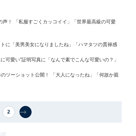
の声！ 「私服すごくカッコイイ」「世界最高級の可愛
ットに「美男美女になりましたね」「ハマタツの貫禄感
並に可愛い”証明写真に「なんで素でこんな可愛いの？」
姿のツーショット公開！ 「大人になったね」「何故か親
2