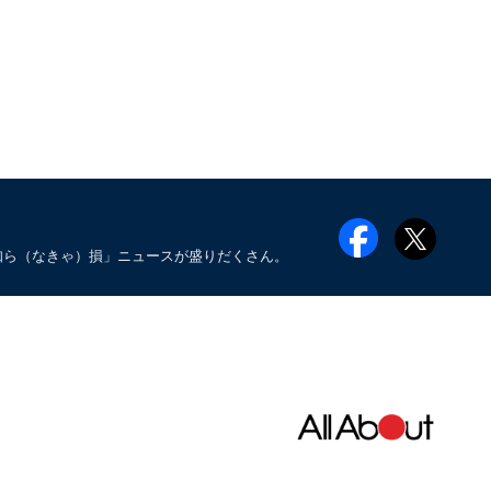
知ら（なきゃ）損」ニュースが盛りだくさん。