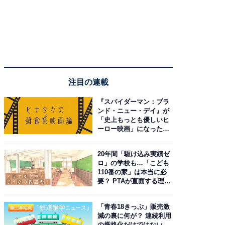
注目の連載
『スパイダーマン：ブラ
ンド・ニュー・デイ』が
「史上もっとも優しいヒ
ーロー映画」になった理
由。予習したい作品は？
20年間「駆け込み実績ゼ
ロ」の学校も…「こども
110番の家」は本当に必
要？ PTAが直面する理想
と現実
「青春18きっぷ」販売激
減の裏に何が？ 連続利用
の厳格化だけではない