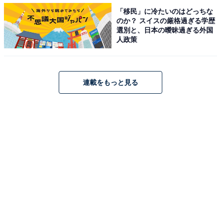
・
「移民」に冷たいのはどっちな
年収480万円・都内1人暮らしの27歳女性「光熱費がつら
のか？ スイスの厳格過ぎる学歴
選別と、日本の曖昧過ぎる外国
い。仕事がストレス」1カ月のリアルな家計簿は？
人政策
・
「日々いろいろなものが値上がり……何とかしたい」世
帯年収800万円夫婦、1カ月のリアルな収支内訳は？
連載をもっと見る