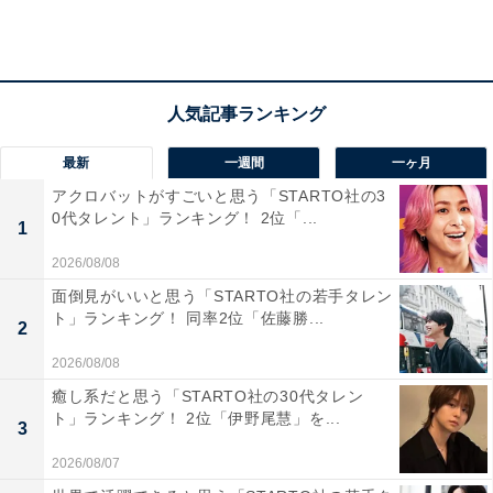
最新
一週間
一ヶ月
アクロバットがすごいと思う「STARTO社の3
0代タレント」ランキング！ 2位「...
1
家賃や食費、光熱費など、リアルな収支状況とや
りくりのポイントは？
2026/08/08
面倒見がいいと思う「STARTO社の若手タレン
ト」ランキング！ 同率2位「佐藤勝...
■神奈川県横浜市、45歳女性世帯の場合
2
年収：夫700万円、妻700万円
2026/08/08
住宅ローン：10万円
癒し系だと思う「STARTO社の30代タレン
間取り：2LDK
ト」ランキング！ 2位「伊野尾慧」を...
3
食費：5万円
2026/08/07
交際費：3万円