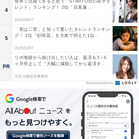
世界で活躍できると思う「STARTO社の若手タ
電気代：1万円
レント」ランキング！ 2位「目黒蓮...
4
ガス代：1万円
2026/08/07
水道代（2カ月での請求額）：8000円
「実は二世」と知って驚いたタレントランキン
通信費：1万円
グ！ 2位「杉咲花」を大差で抑えた1位...
車：ガソリン代1万円、駐車場代1万3000円、保険年3万
5
5000円
2025/11/07
リボ地獄から抜け出したい人は、返済を3～6
ヶ月停止して『大幅に減額してから返済す...
現在行っている家計のやりくりのポイントを聞くと、
PR
「隙間時間を利用したポイ活やクラウドソーシングでお
渋谷法務総合事務所
小遣い稼ぎをしています。支払いは可能な限りキャッシ
Recommended by
ュレス化し、ポイントを貯める工夫をしています。
（PayPayなど）」と教えてくれました。
今後について、「住宅ローンの負担が大きいですが、ラ
イフスタイルが変われば今のマンションを売却して、親
と同居するための二世帯住宅に実家を建て替えて住むの