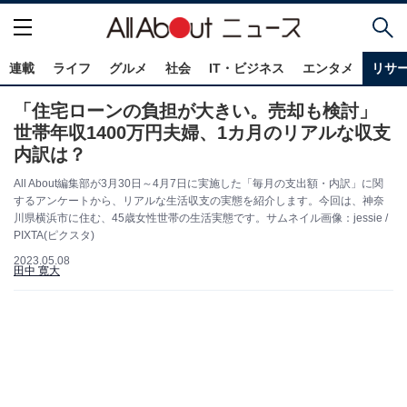
連載
ライフ
グルメ
社会
IT・ビジネス
エンタメ
リサ
「住宅ローンの負担が大きい。売却も検討」
世帯年収1400万円夫婦、1カ月のリアルな収支
内訳は？
All About編集部が3月30日～4月7日に実施した「毎月の支出額・内訳」に関
するアンケートから、リアルな生活収支の実態を紹介します。今回は、神奈
川県横浜市に住む、45歳女性世帯の生活実態です。サムネイル画像：jessie /
PIXTA(ピクスタ)
2023.05.08
田中 寛大