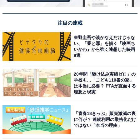
がいいと思っています」と計画を話してくれました。
注目の連載
※回答者コメントは原文ママです
東野圭吾や湊かなえだけじゃな
い、「業と罪」を描く『映画ち
いかわ』から強く連想した映画
8選
【おすすめ記事】
・
専業主婦・夫の年収500万円「かつかつで正直大変。ど
20年間「駆け込み実績ゼロ」の
学校も…「こども110番の家」
こを削ろうか…」都内4人家族のリアルな収支内訳
は本当に必要？ PTAが直面する
・
理想と現実
専業主婦・夫の年収400万円「特に問題なく過ごせてい
る。現状維持」3人家族のリアルな収支内訳は？
「青春18きっぷ」販売激減の裏
・
に何が？ 連続利用の厳格化だけ
ではない「本当の理由」
「値上がりが厳しい…子どもに苦労かけたくない」世帯
年収600万円、4人家族の1カ月のリアルな収支内訳