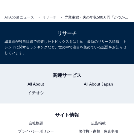
All About ニュース
リサーチ
専業主婦・夫の年収500万円「かつかつで正直大変。どこを削ろうか…」都内4人家族のリアルな収支内訳
リサーチ
編集部が独自目線で調査したトピックスをはじめ、最新のリリース情報、ト
レンドに関するランキングなど、世の中で注目を集めている話題をお知らせ
しています。
関連サービス
All About
All About Japan
イチオシ
サイト情報
会社概要
広告掲載
プライバシーポリシー
著作権・商標・免責事項