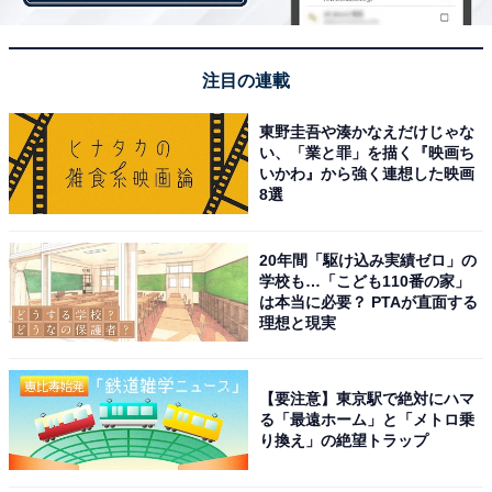
※回答者コメントは原文ママです
注目の連載
東野圭吾や湊かなえだけじゃな
【おすすめ記事】
い、「業と罪」を描く『映画ち
・
いかわ』から強く連想した映画
8選
専業主婦・夫の年収400万円「特に問題なく過ごせてい
る。現状維持」3人家族のリアルな収支内訳は？
・
20年間「駆け込み実績ゼロ」の
学校も…「こども110番の家」
「値上がりが厳しい…子どもに苦労かけたくない」世帯
は本当に必要？ PTAが直面する
年収600万円、4人家族の1カ月のリアルな収支内訳
理想と現実
・
年収480万円・都内1人暮らしの27歳女性「光熱費がつら
【要注意】東京駅で絶対にハマ
い。仕事がストレス」1カ月のリアルな家計簿は？
る「最遠ホーム」と「メトロ乗
り換え」の絶望トラップ
・
「日々いろいろなものが値上がり……何とかしたい」世