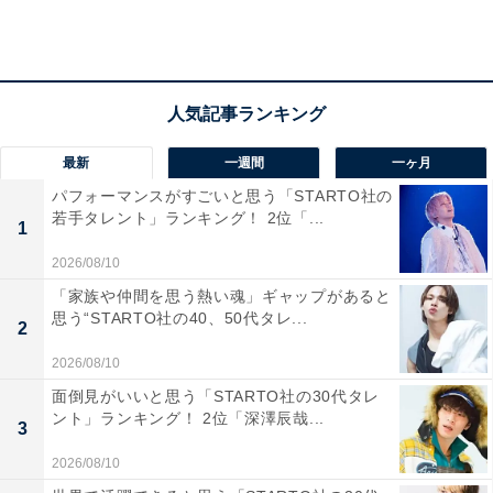
最新
一週間
一ヶ月
パフォーマンスがすごいと思う「STARTO社の
若手タレント」ランキング！ 2位「...
1
家賃や食費、光熱費など、リアルな収支状況とや
りくりのポイントは？
2026/08/10
「家族や仲間を思う熱い魂」ギャップがあると
思う“STARTO社の40、50代タレ...
■東京都北区、35歳女性世帯の場合
2
年収：夫500万円
2026/08/10
家賃：9万円
面倒見がいいと思う「STARTO社の30代タレ
間取り：2LDK
ント」ランキング！ 2位「深澤辰哉...
3
食費：5万円
2026/08/10
交際費：なし