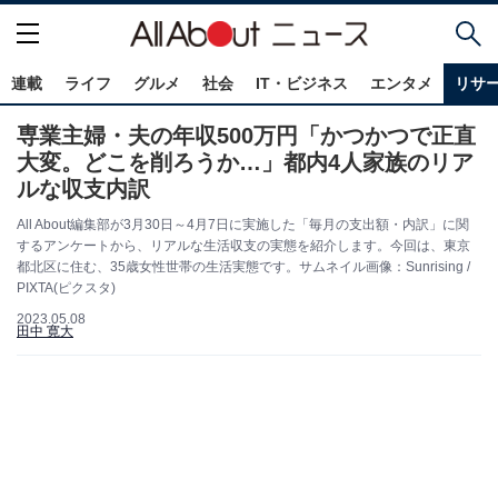
連載
ライフ
グルメ
社会
IT・ビジネス
エンタメ
リサ
専業主婦・夫の年収500万円「かつかつで正直
大変。どこを削ろうか…」都内4人家族のリア
ルな収支内訳
All About編集部が3月30日～4月7日に実施した「毎月の支出額・内訳」に関
するアンケートから、リアルな生活収支の実態を紹介します。今回は、東京
都北区に住む、35歳女性世帯の生活実態です。サムネイル画像：Sunrising /
PIXTA(ピクスタ)
2023.05.08
田中 寛大