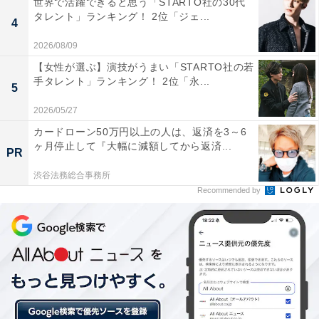
世界で活躍できると思う「STARTO社の30代
電気代：5000円
タレント」ランキング！ 2位「ジェ...
4
ガス代：6000円
2026/08/09
水道代（2カ月での請求額）：1万2000円
【女性が選ぶ】演技がうまい「STARTO社の若
通信費：1万2000円
手タレント」ランキング！ 2位「永...
車：なし
5
その他：習い事代1万円
2026/05/27
カードローン50万円以上の人は、返済を3～6
ヶ月停止して『大幅に減額してから返済...
現在行っている節約のポイントを聞くと、「なるべく自
PR
炊、最近は冷凍食品を買わずに自分で作ったものを冷凍
渋谷法務総合事務所
してストックしています。これが結構安上がりになって
Recommended by
お弁当にいいです」と教えてくれました。
今後については、「老後資金はためたい。だが現時点で
厳しい。習い事は子供のために削れない。どこを削ろう
かという感じで考えています」とコメントしました。