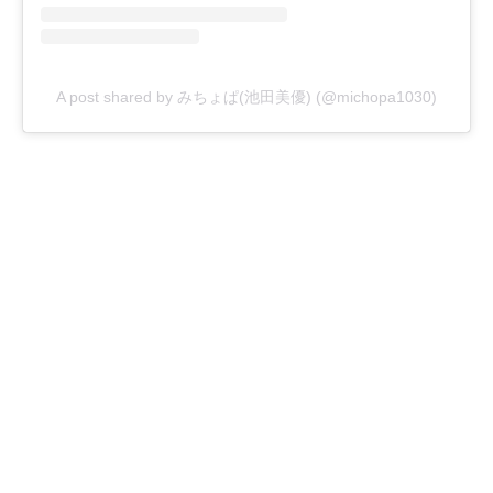
A post shared by みちょぱ(池田美優) (@michopa1030)