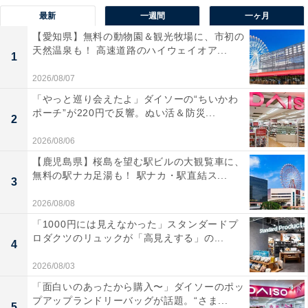
最新
一週間
一ヶ月
【愛知県】無料の動物園＆観光牧場に、市初の
天然温泉も！ 高速道路のハイウェイオア...
1
2026/08/07
「やっと巡り会えたよ」ダイソーの“ちいかわ
ポーチ”が220円で反響。ぬい活＆防災...
2
2026/08/06
【鹿児島県】桜島を望む駅ビルの大観覧車に、
無料の駅ナカ足湯も！ 駅ナカ・駅直結ス...
3
2026/08/08
「1000円には見えなかった」スタンダードプ
ロダクツのリュックが「高見えする」の...
4
2026/08/03
「面白いのあったから購入〜」ダイソーのポッ
プアップランドリーバッグが話題。“さま...
5