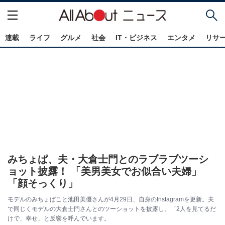
連載
ライフ
グルメ
社会
IT・ビジネス
エンタメ
リサ
みちょぱ、夫・大倉士門とのラブラブツーシ
ョット披露！ 「美男美女でお似合い夫婦」
「顔そっくり」
モデルのみちょぱこと池田美優さんが4月29日、自身のInstagramを更新。夫
で同じくモデルの大倉士門さんとのツーショットを披露し、「2人を見てるだ
けで、幸せ」と反響を呼んでいます。