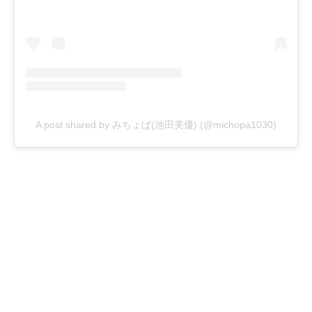
A post shared by みちょぱ(池田美優) (@michopa1030)