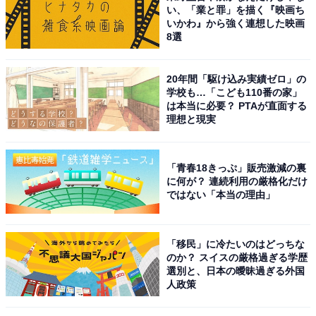
い、「業と罪」を描く『映画ち
いかわ』から強く連想した映画
8選
20年間「駆け込み実績ゼロ」の
学校も…「こども110番の家」
は本当に必要？ PTAが直面する
理想と現実
「青春18きっぷ」販売激減の裏
に何が？ 連続利用の厳格化だけ
ではない「本当の理由」
「移民」に冷たいのはどっちな
のか？ スイスの厳格過ぎる学歴
選別と、日本の曖昧過ぎる外国
人政策