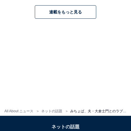
連載をもっと見る
All About ニュース
ネットの話題
みちょぱ、夫・大倉士門とのラブラブツーショット披露！ 「美男美女でお似合い夫婦」「顔そっくり」
ネットの話題