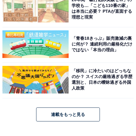
学校も…「こども110番の家」
は本当に必要？ PTAが直面する
理想と現実
「青春18きっぷ」販売激減の裏
に何が？ 連続利用の厳格化だけ
ではない「本当の理由」
「移民」に冷たいのはどっちな
のか？ スイスの厳格過ぎる学歴
選別と、日本の曖昧過ぎる外国
人政策
連載をもっと見る