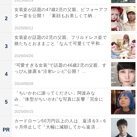
2025/06/19
女装姿が話題の47歳2児の父親、ビフォーアフ
ター姿を公開！ 「素顔もお美しくて納...
2
2025/06/12
女装姿が話題の2児の父親、フリルドレス姿で
娘たちとおままごと「なんて可愛くて平和...
3
2026/04/20
“可愛すぎる女装”で話題の46歳2児の父親、す
っぴん披露＆“注射レシピ”公開！ ...
4
2024/09/28
「ちいかわに謝ってください」阿波みな
み、“体型がちいかわ”な写真に反響「完全に
5
一...
2025/05/15
カードローン50万円以上の人は、返済を3～6
ヶ月停止して『大幅に減額してから返済...
PR