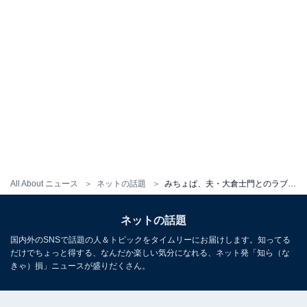
All About ニュース
ネットの話題
みちょぱ、夫・大倉士門とのラブラブツーショット披露！ 「美男美女でお似合い夫婦」「顔そっくり」
ネットの話題
国内外のSNSで話題の人＆トピックをタイムリーにお届けします。知ってる
だけでちょっと得する、なんだか楽しい気分になれる、ネット発「知ら（な
きゃ）損」ニュースが盛りだくさん。