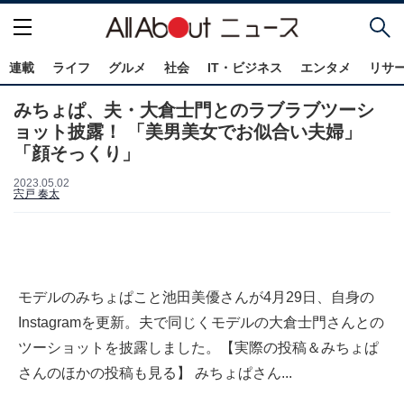
連載
ライフ
グルメ
社会
IT・ビジネス
エンタメ
リサ
みちょぱ、夫・大倉士門とのラブラブツーシ
ョット披露！ 「美男美女でお似合い夫婦」
「顔そっくり」
2023.05.02
宍戸 奏太
モデルのみちょぱこと池田美優さんが4月29日、自身の
Instagramを更新。夫で同じくモデルの大倉士門さんとの
ツーショットを披露しました。【実際の投稿＆みちょぱ
さんのほかの投稿も見る】 みちょぱさん...