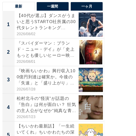
最新
一週間
一ヶ月
【40代が選ぶ】ダンスがうま
【40代
いと思うSTARTO社所属の30
いと思う
1
1
代タレントランキング...
代タレン
2026/08/02
2026/08/0
『スパイダーマン：ブラン
なぜK-
ド・ニュー・デイ』が「史上
は「1位
2
2
もっとも優しいヒーロー映
のか？ 
画」に...
2026/08/01
2026/07/3
『映画ちいかわ』興行収入10
『スパ
0億円到達は確実か。今後の
ド・ニ
3
3
「失速」と「盛り上がり」
もっと
が...
画」に..
2026/07/28
2026/08/0
松村北斗の“怪演”が話題の
最終回
『告白』は何が面白い？ 狂気
ドラマ」
4
4
の主人公がなぜか“純真な青...
VANT』
2026/07/23
2026/07/3
【ちいかわ最新話】「一生続
ワケあ
いてくれ」ちいかわたちの深
マ『フ
5
5