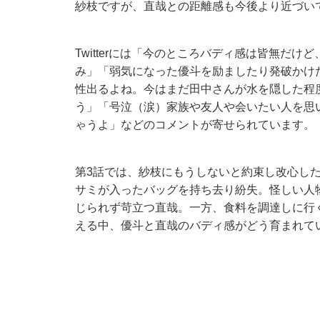
紗枝ですが、直哉との距離感も今後より近づい
Twitterには「今のところバディ感は皆無だ
み」「弱気になった優斗を励ましたり発破かけ
性出るよね。今はまだ田中さんが水を隠した程
う」「号泣（涙）家族や友人や会いたい人を思
ゃうよ」などのコメントが寄せられています。
第3話では、紗枝にもうしないと約束し改心し
サミが入ったバッグを持ち去り紛失。怪しい人
じられず苛立つ直哉。一方、食料を調達しに行
える中、優斗と直哉のバディ感がどう育まれて