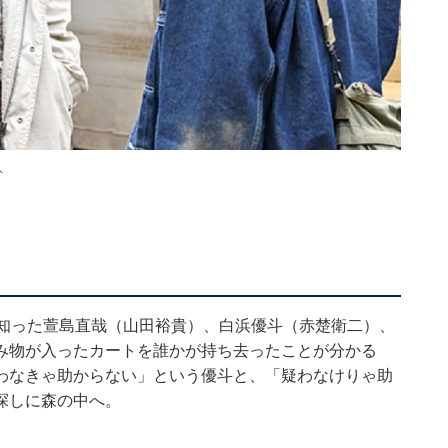
ト
と知った萱島直哉（山田裕貴）、白浜優斗（赤楚衛二）、
み物が入ったカートを誰かが持ち去ったことが分かる
わなきゃ助からない」という優斗と、「疑わなけりゃ助
探しに森の中へ。