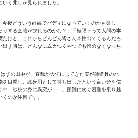
ていく兆しが見られました。
けど、今後どういう経緯でバディになっていくのかも楽し
たりする直哉が観れるのかな？」「極限下って人間の本
度だけど、これからどんどん皆さん本性出てくるんだろ
い出す時は、どんなにムカつくやつでも憎めなくなっち
たはずの田中が、直哉が大切にしてきた美容師道具のハ
物を目撃し、護身用として持ち出したという言い分を信
く中、紗枝の身に異変が――。困難に次ぐ困難を乗り越
いくのか注目です。