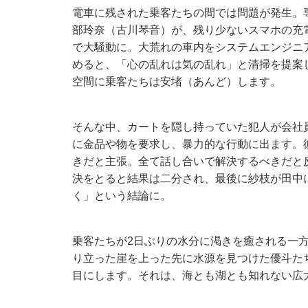
電車に残された乗客たちの間では問題が発生。
部玲奈（古川琴音）が、残り少ないスマホの充
で大騒動に。大荒れの車内をシステムエンジニ
めると、「心の乱れは気の乱れ」と清掃を提案
空間に乗客たちは安堵（あんど）します。
そんな中、カートを隠し持っていた犯人が会社
に金品や物を要求し、暴力的な行動に出ます。
きだと主張。全て話し合いで解決するべきだと
決をとると結果は二分され、最後に紗枝が田中
く」という結論に。
乗客たちが2日ぶりの水分に渇きを癒される一
り立った崖を上った先に水源を見つけた優斗た
目にします。それは、海とも湖とも知れない広