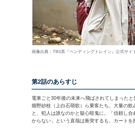
画像出典：TBS系『ペンディングトレイン』
公式サイ
第2話のあらすじ
電車ごと30年後の未来へ飛ばされてしまった
畑野紗枝（上白石萌歌）ら乗客たち。大量の飲
と、犯人は誰なのかと疑心暗鬼に。「信頼し合
からない」という直哉は衝突するも、カートを