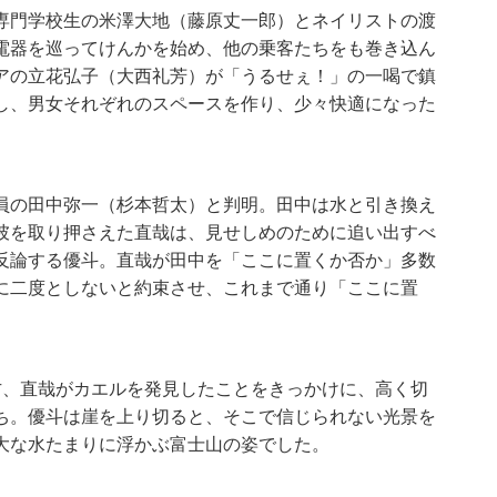
専門学校生の米澤大地（藤原丈一郎）とネイリストの渡
電器を巡ってけんかを始め、他の乗客たちをも巻き込ん
アの立花弘子（大西礼芳）が「うるせぇ！」の一喝で鎮
し、男女それぞれのスペースを作り、少々快適になった
員の田中弥一（杉本哲太）と判明。田中は水と引き換え
彼を取り押さえた直哉は、見せしめのために追い出すべ
反論する優斗。直哉が田中を「ここに置くか否か」多数
に二度としないと約束させ、これまで通り「ここに置
方、直哉がカエルを発見したことをきっかけに、高く切
ち。優斗は崖を上り切ると、そこで信じられない光景を
大な水たまりに浮かぶ富士山の姿でした。