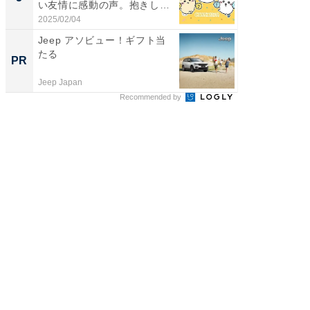
い友情に感動の声。抱きしめ
演技連発
合...
の...
2025/02/04
2026/08/0
Jeep アソビュー！ギフト当
すべて
たる
るその
PR
PR
Jeep Japan
COCO VIL
Recommended by