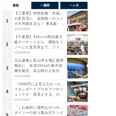
最新
一週間
一ヶ月
【三重県】伊勢名物「赤福」
【兵庫
の直営店に、全国唯一のコメ
ーメン
1
1
ダ大判焼き店も！ 東名阪・
再現した
伊...
道...
2026/08/06
2026/08/0
【千葉県】918㎡の県内最大
【三重
級マーケットから、廃校をリ
の直営
2
2
ノベした直売所まで。ファ
ダ大判焼
ー...
伊...
2026/08/06
2026/08/0
立山連峰と富山湾を望む展望
【千葉県
風呂に、水深333mの海洋深
級マー
3
3
層水風呂。富山県の人気日
ノベし
帰...
ー...
2026/08/06
2026/08/0
「1000円には見えなかった」
ステラ
スタンダードプロダクツのリ
詰め放題
4
4
ュックが「高見えする」の...
00円で「
2026/08/03
2026/08/0
「これ絶対に便利なやつや」
立山連
ダイソーの折り畳み式ランド
風呂に、
5
5