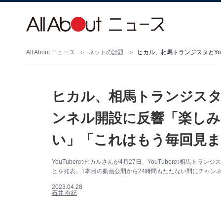
All About ニュース
ネットの話題
ヒカル、相馬トランジスタと
ンネル開設に反響「楽し
い」「これはもう毎回見ま
YouTuberのヒカルさんが4月27日、YouTuberの相馬ト
とを発表。1本目の動画公開から24時間もたたない間にチャン
2023.04.28
石井 有紀