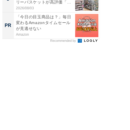
リーバスケットが高評価「使
層水風
わ...
帰...
2026/08/03
2026/08/0
「今日の目玉商品は？」毎日
楽しさ
変わるAmazonタイムセール
セコで避
PR
PR
が見逃せない
ティビ
東...
Amazon
東急不動
Recommended by