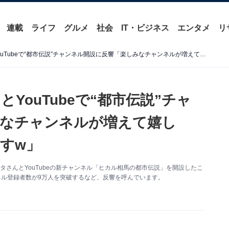
連載
ライフ
グルメ
社会
IT・ビジネス
エンタメ
リ
ヒカル、相馬トランジスタとYouTubeで“都市伝説”チャンネル開設に反響「楽しみなチャンネルが増えて嬉しい」「これはもう毎回見ますw」
YouTubeで“都市伝説”チャ
みなチャンネルが増えて嬉し
すw」
ランジスタさんとYouTubeの新チャンネル「ヒカル相馬の都市伝説」を開設したこ
ネル登録者数が9万人を突破するなど、反響を呼んでいます。