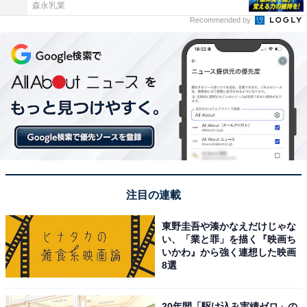
森永乳業
Recommended by
注目の連載
東野圭吾や湊かなえだけじゃな
い、「業と罪」を描く『映画ち
いかわ』から強く連想した映画
8選
20年間「駆け込み実績ゼロ」の