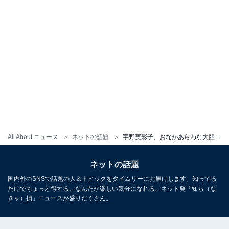
All About ニュース
ネットの話題
宇野実彩子、おなかあらわな大胆セットアップコーデ披露！ 「めっちゃ細い」「どうしたらそんなお腹に」
ネットの話題
国内外のSNSで話題の人＆トピックをタイムリーにお届けします。知ってる
だけでちょっと得する、なんだか楽しい気分になれる、ネット発「知ら（な
きゃ）損」ニュースが盛りだくさん。