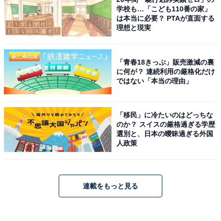
学校も…「こども110番の家」
は本当に必要？ PTAが直面する
理想と現実
「青春18きっぷ」販売激減の裏
に何が？ 連続利用の厳格化だけ
ではない「本当の理由」
「移民」に冷たいのはどっちな
のか？ スイスの厳格過ぎる学歴
選別と、日本の曖昧過ぎる外国
人政策
連載をもっと見る