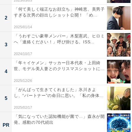
2023/03/03
「何て美しく端正なお顔立ち」神崎恵、美男子
すぎる次男の顔出しショット公開！ 「め...
2
2025/01/14
「うわすごい豪華メンバー」木梨憲武、ヒロミ
へ「連絡ください！」呼び掛ける。ISS...
3
2024/10/17
「年々イケメン」サッカー日本代表・上田綺
世、モデル美人妻とのクリスマスショットに...
4
2025/12/26
「がんばって生きてくれました」氷川きよ
し、“パートナー”の命日に思い。「私の身体...
5
2025/02/17
「気になっていた認知機能が菌で…」森永が開
発。感動の70代続出
PR