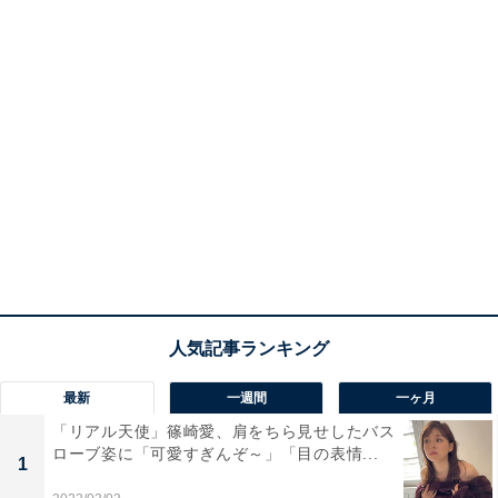
最新
一週間
一ヶ月
「リアル天使」篠崎愛、肩をちら見せしたバス
ローブ姿に「可愛すぎんぞ～」「目の表情...
1