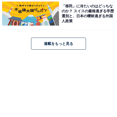
「移民」に冷たいのはどっちな
2位は、お笑いコンビ「博多華丸・大吉」の博多大吉さ
のか？ スイスの厳格過ぎる学歴
んです。大吉さんは1990年、博多華丸さんと同コンビを
選別と、日本の曖昧過ぎる外国
人政策
結成。福岡のローカル番組に出演し人気を博します。
2005年には活動拠点を東京に移動。2008年9月に放送さ
れたバラエティ番組『アメトーーク！』（テレビ朝日
連載をもっと見る
系）の企画「中学の時イケてないグループに属していた
芸人」にピンとして出演したことで、その知名度は全国
区のものとなりました。
以降、コンビとして2014年には漫才のコンクール「THE
MANZAI」で優勝を果たしたほか、現在放送中の情報番
組『あさイチ』（NHK）では司会を務めるなど、マルチ
な活躍を見せています。