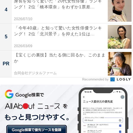
身長を知って驚いた「20代女性俳優」ランキ
ング！ 2位「橋本環奈」をわずか1票差...
4
2026/07/10
「今年40歳」と知って驚いた女性俳優ランキ
ング！ 2位「北川景子」を抑えた1位は...
5
2026/03/09
【宝くじの裏技】当たる側に回るか、このまま
か
PR
合同会社デジタルファーム
Recommended by
2位：博多大吉