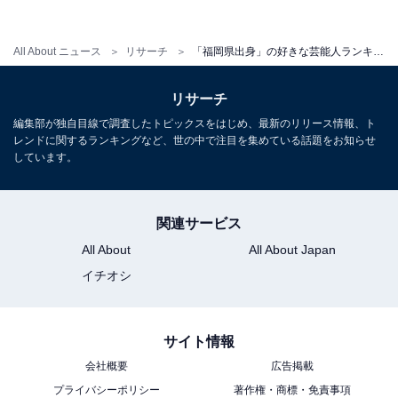
回答では「福岡愛に溢れていて何年経っても博多弁を使
うところが大好きだから」（50代女性・福岡県）、「福
All About ニュース
リサーチ
「福岡県出身」の好きな芸能人ランキング！ 3位「橋本環奈」、2位「博多大吉」、1位は？
岡愛がすごいから」（30代女性・東京都）、「博多とつ
いてるから」（40代男性・愛知県）、「福岡出身だと分
リサーチ
かりやすい芸名と、アピールする郷土愛に好感が持てる
編集部が独自目線で調査したトピックスをはじめ、最新のリリース情報、ト
からです」（30代女性・埼玉県）、「福岡を代表する芸
レンドに関するランキングなど、世の中で注目を集めている話題をお知らせ
人さんだから」（20代男性・福岡県）といった声が上が
しています。
りました。
関連サービス
All About
All About Japan
イチオシ
サイト情報
会社概要
広告掲載
プライバシーポリシー
著作権・商標・免責事項