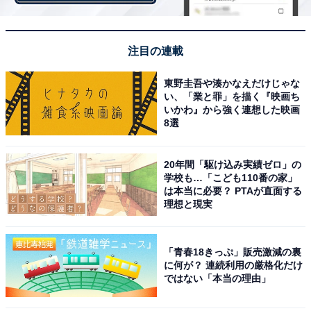
注目の連載
東野圭吾や湊かなえだけじゃな
い、「業と罪」を描く『映画ち
いかわ』から強く連想した映画
8選
View this post on Instagram
20年間「駆け込み実績ゼロ」の
学校も…「こども110番の家」
は本当に必要？ PTAが直面する
理想と現実
「青春18きっぷ」販売激減の裏
に何が？ 連続利用の厳格化だけ
ではない「本当の理由」
A post shared by 博多華丸・大吉マネージャー【公式】 (@hanada