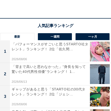
降、さまざまなドラマや映画に出演しています。2022年
放送の『第73回NHK紅白歌合戦』では司会にサプライズ
起用され、その進行のうまさがSNS上などで話題となり
ました。天真らんまんで飾らないキャラクターもファン
の心を惹きつけているようです。
最新
一週間
一ヶ月
「パフォーマンスがすごいと思うSTARTO社タ
回答では「とにかく可愛くてトークも面白い」（40代女
レント」ランキング！ 2位「佐久間...
1
性・埼玉県）、「TVで見ていて好感が持てるから」（30
2026/08/06
代男性・福岡県）、「演技だったりビジュアルだった
「背まで高いと思わなかった」“身長を知って
り、とても素敵な印象を持っているからです」（40代男
驚いた40代男性俳優”ランキング！ 1...
2
性・神奈川県）、「可愛くて、よく笑うから」（20代女
2026/06/13
性・山梨県）、「福岡県が産んだ美女」(30代女性・福岡
県）といった声が上がりました。
ギャップがあると思う「STARTO社の30代タ
レント」ランキング！ 2位「ジェシ...
3
2026/08/06