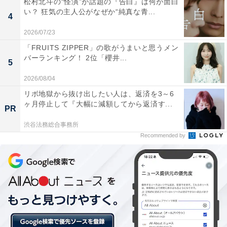
松村北斗の“怪演”が話題の『告白』は何が面白
のネームバリューがあったからか、三宅健さん、佐藤隆
い？ 狂気の主人公がなぜか“純真な青...
4
太さん、井ノ原快彦さん、野村周平さんとビッグゲスト
ばかりが登場。一気に番組の評判が広がりました。
2026/07/23
「FRUITS ZIPPER」の歌がうまいと思うメン
バーランキング！ 2位「櫻井...
5
独特な面白さがTwitterを中心に口コミで広がり、テレビ
2026/08/04
東京系が映らない地域でもTVerや公式の見逃し配信で人
リボ地獄から抜け出したい人は、返済を3～6
気を集めました。その結果、「2022年1月度ギャラクシ
ヶ月停止して『大幅に減額してから返済す...
PR
ー賞 月間賞」「第38回 ATP賞テレビグランプリ・情
報・バラエティ部門 最優秀賞」を受賞しています。
渋谷法務総合事務所
Recommended by