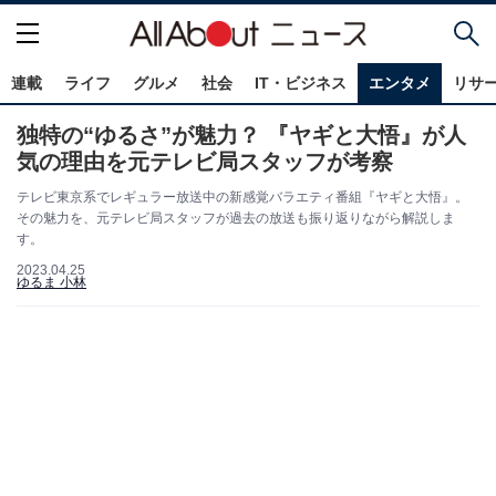
連載
ライフ
グルメ
社会
IT・ビジネス
エンタメ
リサ
独特の“ゆるさ”が魅力？ 『ヤギと大悟』が人
気の理由を元テレビ局スタッフが考察
テレビ東京系でレギュラー放送中の新感覚バラエティ番組『ヤギと大悟』。
その魅力を、元テレビ局スタッフが過去の放送も振り返りながら解説しま
す。
2023.04.25
ゆるま 小林