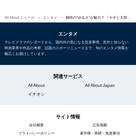
をするようなゆるいトーンで、おじいさん、おばあさん
と話す大悟さん。住民には自由にトークをしてもらい、
All About ニュース
エンタメ
独特の“ゆるさ”が魅力？ 『ヤギと大悟』が人気の理由を元テレビ局スタッフが考察
邪魔することなく絶妙なツッコミを入れて話を盛り上げ
ていきます。
エンタメ
テレビドラマのレポートから、国内外の気になる音楽事情、意外と知らない
映画業界や作品の考察、話題のスポーツニュースまで、旬のエンタメ情報を
それはポポに対しても同じで、自由気ままに草を食べ眠
幅広くお届けしています。
そうにする姿を大悟さんは優しく見守ります。フンをし
たら大悟さんやゲストが処理し、立ち止まればそこで無
関連サービス
理にリードを引っ張らないで好きなようにさせます。
All About
All About Japan
イチオシ
この「自由すぎる」雰囲気に、これまで出演した数多く
の大物ゲストは戸惑いながらも、いつしか同じゆるさで
サイト情報
番組を進行していくようになります。
会社概要
広告掲載
プライバシーポリシー
著作権・商標・免責事項