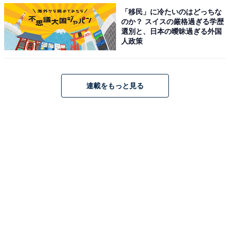
ポポが主役だと紹介しましたが、番組の構成上はもちろ
「移民」に冷たいのはどっちな
ん大悟さんがトークを回していきます。というよりも、
のか？ スイスの厳格過ぎる学歴
選別と、日本の曖昧過ぎる外国
もちろん言葉が話せないポポが主役なので、番組ではほ
人政策
とんど大悟さんが住民を相手に話し続けています。
連載をもっと見る
この『ヤギと大悟』の最大の魅力は、大悟さんとロケ先
に住む人たちとの交流にあります。芸人の中でも、一二
を争う自然体で、番組中にタバコを吸い出すことも多い
大悟さん。自然体がなせる技なのか、本来ならば田舎町
で大騒ぎとなりそうなレベルの人気芸人のロケにもかか
わらず、ゆったりとした牧歌的な雰囲気が漂っていま
す。
特に、大悟さんを何となく知っているだけのシニア層と
絡むときに、この番組の持ち味が発揮されます。世間話