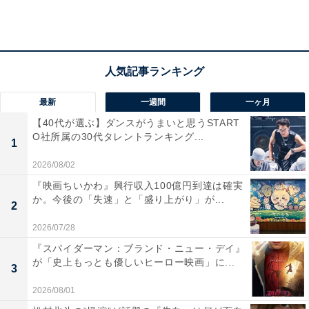
View this post on Instagram
最新
一週間
一ヶ月
【40代が選ぶ】ダンスがうまいと思うSTART
O社所属の30代タレントランキング...
1
2026/08/02
『映画ちいかわ』興行収入100億円到達は確実
A post shared by ヤギと大悟【公式】??4月よりレギュラー放送決定? 
か。今後の「失速」と「盛り上がり」が...
2
2026/07/28
同番組はこれまで、テレビ東京系では2021年12月28日、
『スパイダーマン：ブランド・ニュー・デイ』
2022年4月30日、2023年1月2日にお昼の番組として放送
が「史上もっとも優しいヒーロー映画」に...
3
されてきました。人気芸人の大悟さんが出演するのに、
2026/08/01
ゴールデン番組ではないことも話題に。また、大悟さん