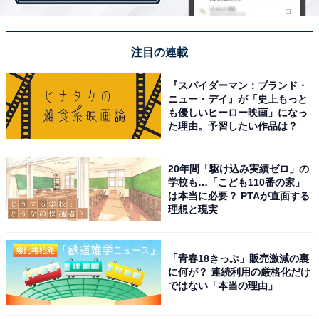
注目の連載
『スパイダーマン：ブランド・
ニュー・デイ』が「史上もっと
も優しいヒーロー映画」になっ
た理由。予習したい作品は？
人気芸人の大悟が見せる、究極の自然体バラエテ
ィ
20年間「駆け込み実績ゼロ」の
学校も…「こども110番の家」
は本当に必要？ PTAが直面する
そんな栄誉ある賞を受賞している番組ですが、内容は良
理想と現実
い意味で“ゆるゆる”です。ポポと大悟さんが、除草のお
手伝いをする地元民を探す場合も完全にアポなし。畑仕
事などをしている住民に声をかけ、そのまま家について
「青春18きっぷ」販売激減の裏
に何が？ 連続利用の厳格化だけ
行くことも多くあります。
ではない「本当の理由」