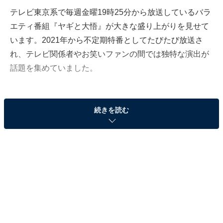
テレビ東京系で毎週金曜19時25分から放送しているバラ
エティ番組『ヤギと大悟』が大きな盛り上がりを見せて
います。2021年から不定期特番としてたびたび放送さ
れ、テレビ関係者やお笑いファンの間では独特な演出が
話題を集めていました。
番組はヤギの「ポポ」ちゃんが主役で、相方としてお笑
続きを読む
いコンビ・千鳥の大悟さんが登場。番組構成はいたって
簡単で、ポポと大悟さんが田舎町に行って除草のお手伝
いをするというものです。ヤギのポポは草を食べるので
除草が可能で、おなかがいっぱいになったらロケは終了
というゆるい番組になっています。
この『ヤギと大悟』が、2023年4月7日の特番からレギュ