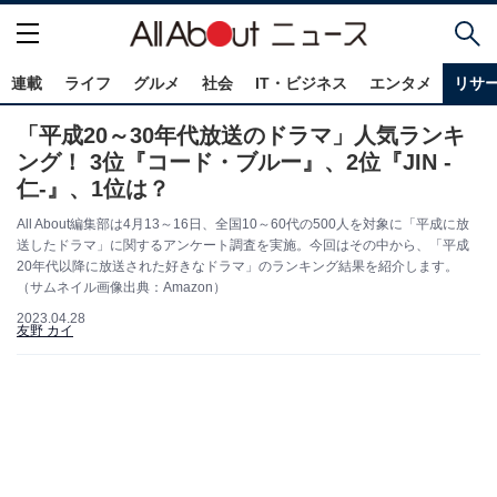
連載
ライフ
グルメ
社会
IT・ビジネス
エンタメ
リサ
「平成20～30年代放送のドラマ」人気ランキ
ング！ 3位『コード・ブルー』、2位『JIN ‐
仁‐』、1位は？
All About編集部は4月13～16日、全国10～60代の500人を対象に「平成に放
送したドラマ」に関するアンケート調査を実施。今回はその中から、「平成
20年代以降に放送された好きなドラマ」のランキング結果を紹介します。
（サムネイル画像出典：Amazon）
2023.04.28
友野 カイ