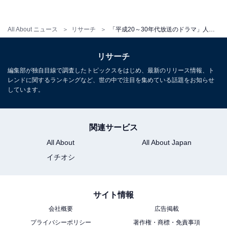
All About ニュース
リサーチ
「平成20～30年代放送のドラマ」人気ランキング！ 3位『コード・ブルー』、2位『JIN ‐仁‐』、1位は？
リサーチ
編集部が独自目線で調査したトピックスをはじめ、最新のリリース情報、ト
レンドに関するランキングなど、世の中で注目を集めている話題をお知らせ
しています。
関連サービス
All About
All About Japan
イチオシ
逃げるは恥だが役に立つ DVD-BOX（画像出典：
Amazon
）
サイト情報
今回の1位は、2016年に放送された『逃げるは恥だが役
会社概要
広告掲載
プライバシーポリシー
著作権・商標・免責事項
に立つ』（TBS系）となりました。