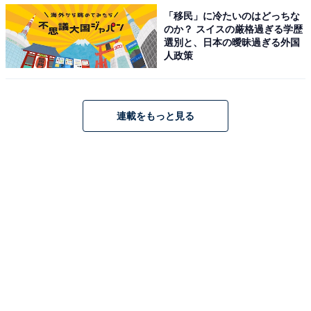
「移民」に冷たいのはどっちな
のか？ スイスの厳格過ぎる学歴
選別と、日本の曖昧過ぎる外国
人政策
A post shared by 【公式】中居正広の金曜日のスマイルたちへ (@kin
連載をもっと見る
2位に選ばれたのは、SMAPの元メンバーで現在は司会者
などとして活躍する中居正広さんです。中居さんは同グ
ループ解散後も人気を維持し、現在は『中居正広の金曜
日のスマイルたちへ』（TBS系）や『中居正広のキャス
ターな会』（テレビ朝日系）などの番組で司会を務めて
います。
また大の野球好きとしても知られ、2023年3月に開催さ
れたワールド・ベースボール・クラシック（WBC）では
リポーターを務めました。