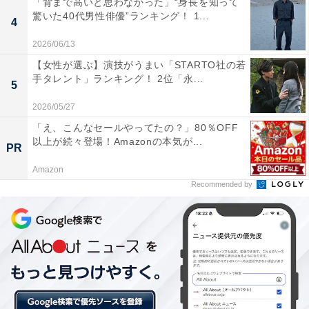
「背まで高いと思わなかった」“身長を知って
ターや軽妙で面白いトークに魅力を感じるといった意見
驚いた40代男性俳優”ランキング！ 1...
4
が多く寄せられました。
2026/06/13
【女性が選ぶ】演技がうまい「STARTO社の若
手タレント」ランキング！ 2位「永...
5
2026/05/27
「え、こんなセールやってたの？」80％OFF
以上が続々登場！Amazonの本気が...
PR
Amazon
Recommended by
2位：中居正広