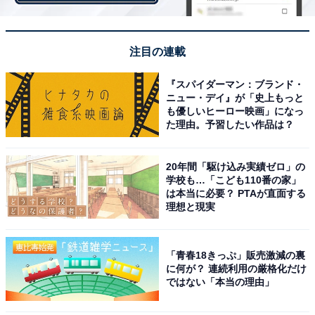
注目の連載
『スパイダーマン：ブランド・
ニュー・デイ』が「史上もっと
も優しいヒーロー映画」になっ
た理由。予習したい作品は？
20年間「駆け込み実績ゼロ」の
学校も…「こども110番の家」
は本当に必要？ PTAが直面する
理想と現実
View this post on Instagram
「青春18きっぷ」販売激減の裏
に何が？ 連続利用の厳格化だけ
ではない「本当の理由」