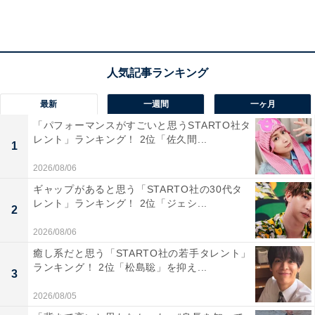
賞を受賞しています。
現在は『バナナマンのせっかくグルメ!!』や『バナナサン
ド』（ともにTBS系）など多数のバラエティ番組に出演
中です。テレビで見ない日はないと言ってもよいほど、
最新
一週間
一ヶ月
さまざまな番組で活躍しています。
「パフォーマンスがすごいと思うSTARTO社タ
レント」ランキング！ 2位「佐久間...
1
2026/08/06
回答者からは、「人柄が良さそう」（50代女性・東京
ギャップがあると思う「STARTO社の30代タ
都）、「単純に面白い」（30代男性・福島県）、「テレ
レント」ランキング！ 2位「ジェシ...
2
ビによく出てて面白いから」（20代女性・長崎県）、
2026/08/06
「面白くて、親しみやすいから」（20代女性・神奈川
癒し系だと思う「STARTO社の若手タレント」
県）、「TV番組を色々見てて、バナナマンの会話のやり
ランキング！ 2位「松島聡」を抑え...
3
取りが面白いし、本人のキャラクターも気に入っている
2026/08/05
ので」（40代男性・岐阜県）など、優しそうなキャラク