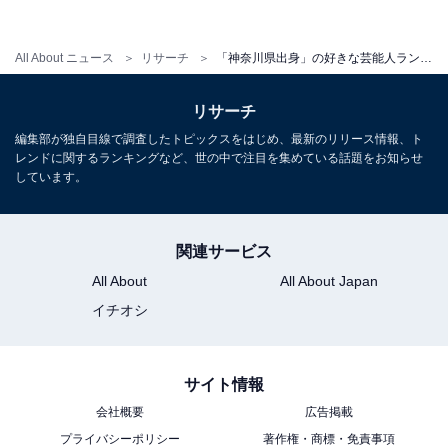
All About ニュース
リサーチ
「神奈川県出身」の好きな芸能人ランキング！ 3位「日村勇紀」、2位「中居正広」、1位は？
回答者からは、「司会の時の回しが上手く、また面白い
ため」（30代男性・愛知県）、「面白くて、親しみやす
リサーチ
いから」（20代女性・神奈川県）、「面白い。影で努力
編集部が独自目線で調査したトピックスをはじめ、最新のリリース情報、ト
している」（30代女性・山形県）、「好感が持てる」
レンドに関するランキングなど、世の中で注目を集めている話題をお知らせ
しています。
（50代男性・東京都）、「爽やかでとても控えめだった
り、明るかったり雰囲気がすごくいつも素敵なので」
（40代女性・東京都）など、トークの面白さや司会のう
関連サービス
まさなどに魅力を感じるといった意見が多く寄せられて
All About
All About Japan
います。
イチオシ
サイト情報
会社概要
広告掲載
プライバシーポリシー
著作権・商標・免責事項