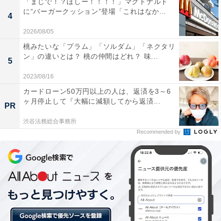
「まじで！？ほしー！！！！」マクドナルド
に“バーガークッション”登場「これはなか...
4
2026/08/05
桃みたいな「プラム」「ソルダム」「ネクタリ
ン」の違いとは？ 桃の仲間はどれ？ 味...
5
2023/08/16
カードローン50万円以上の人は、返済を3～6
巾着タイプで、ひもで閉じることができる
ヶ月停止して『大幅に減額してから返済...
PR
渋谷法務総合事務所
「台湾 好吃！バッグ」最大の特徴は、巾着タイプで上部
Recommended by
をひもで閉じられることです。中を見られたくないとき
やスリ対策にもいいですね。
「台湾 好吃！バッグ」はネイビーとカーキの2色展開。
それぞれ中央にイラストがあり、ネイビーは小籠包、カ
ーキには台湾だけでなく最近では日本でも広まってきた