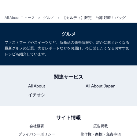
台湾の雰囲気に合ったフォント
All About ニュース
グルメ
【カルディ】限定「台湾 好吃！バッグ」はSNSでなぜ人気？ バッグも中身もレポート！
こんなにかわいい台湾バッグの中には、3つの台湾グル
メが入っています。1つずつご紹介します。
グルメ
ファストフードやスイーツなど、新商品の発売情報や、誰かに教えたくなる
最新グルメの話題、実食レポートなどをお届け。今日試したくなるおすすめ
レシピも紹介しています。
関連サービス
All About
All About Japan
イチオシ
サイト情報
会社概要
広告掲載
プライバシーポリシー
著作権・商標・免責事項