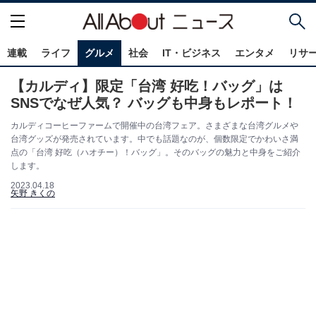
連載
ライフ
グルメ
社会
IT・ビジネス
エンタメ
リサ
【カルディ】限定「台湾 好吃！バッグ」は
SNSでなぜ人気？ バッグも中身もレポート！
カルディコーヒーファームで開催中の台湾フェア。さまざまな台湾グルメや
台湾グッズが発売されています。中でも話題なのが、個数限定でかわいさ満
点の「台湾 好吃（ハオチー）！バッグ」。そのバッグの魅力と中身をご紹介
します。
2023.04.18
矢野 きくの