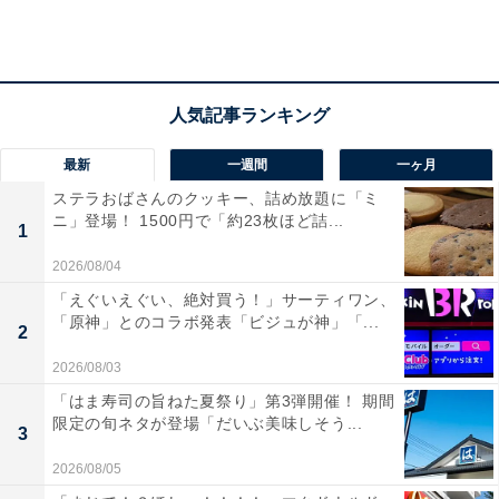
毎日使えるサイズ感がいいカルディの「台湾 好吃！バッグ」
最新
一週間
一ヶ月
バッグのサイズは縦21.5センチ×横30センチ×マチ9セン
ステラおばさんのクッキー、詰め放題に「ミ
チ、持ち手30センチ。マチもしっかりあるこのサイズ感
ニ」登場！ 1500円で「約23枚ほど詰...
1
がとてもいい！ スマートフォンと財布、500ミリリット
ルのペットボトルやハンカチ、ウェットティッシュなど
2026/08/04
を入れても余裕があります。
「えぐいえぐい、絶対買う！」サーティワン、
「原神」とのコラボ発表「ビジュが神」「...
2
2026/08/03
「はま寿司の旨ねた夏祭り」第3弾開催！ 期間
限定の旬ネタが登場「だいぶ美味しそう...
3
2026/08/05