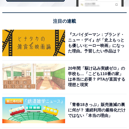
大同電鍋が描かれています。
注目の連載
『スパイダーマン：ブランド・
ニュー・デイ』が「史上もっと
も優しいヒーロー映画」になっ
た理由。予習したい作品は？
20年間「駆け込み実績ゼロ」の
学校も…「こども110番の家」
は本当に必要？ PTAが直面する
理想と現実
「青春18きっぷ」販売激減の裏
に何が？ 連続利用の厳格化だけ
ではない「本当の理由」
カーキには台湾の電気調理鍋「大同電鍋」の刺繍