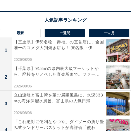
最新
一週間
一ヶ月
【三重県】伊勢名物「赤福」の直営店に、全国
唯一のコメダ大判焼き店も！ 東名阪・伊...
1
2026/08/06
【千葉県】918㎡の県内最大級マーケットか
ら、廃校をリノベした直売所まで。ファー...
2
2026/08/06
立山連峰と富山湾を望む展望風呂に、水深333
mの海洋深層水風呂。富山県の人気日帰...
3
2026/08/06
「これ絶対に便利なやつや」ダイソーの折り畳
み式ランドリーバスケットが高評価「使わ...
4