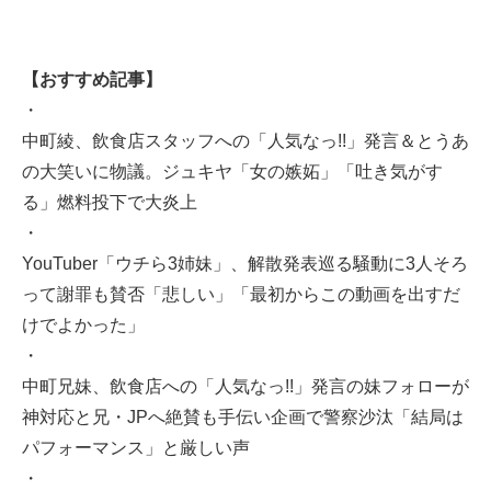
【おすすめ記事】
・
中町綾、飲食店スタッフへの「人気なっ!!」発言＆とうあ
の大笑いに物議。ジュキヤ「女の嫉妬」「吐き気がす
る」燃料投下で大炎上
・
YouTuber「ウチら3姉妹」、解散発表巡る騒動に3人そろ
って謝罪も賛否「悲しい」「最初からこの動画を出すだ
けでよかった」
・
中町兄妹、飲食店への「人気なっ!!」発言の妹フォローが
神対応と兄・JPへ絶賛も手伝い企画で警察沙汰「結局は
パフォーマンス」と厳しい声
・