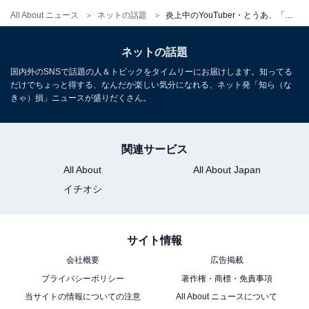
All About ニュース
ネットの話題
炎上中のYouTuber・とうあ、「最低1週間」のYouTube活動休止を発表に「本性でただけ」「むかつくでやんす」チャット・コメント欄ともに大荒れ
ネットの話題
国内外のSNSで話題の人＆トピックをタイムリーにお届けします。知ってる
だけでちょっと得する、なんだか楽しい気分になれる、ネット発「知ら（な
きゃ）損」ニュースが盛りだくさん。
関連サービス
All About
All About Japan
イチオシ
サイト情報
会社概要
広告掲載
プライバシーポリシー
著作権・商標・免責事項
当サイトの情報についての注意
All About ニュースについて