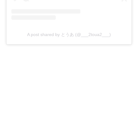
A post shared by とうあ (@___2toua2___)