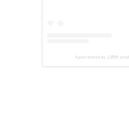
A post shared by 上西怜 jon