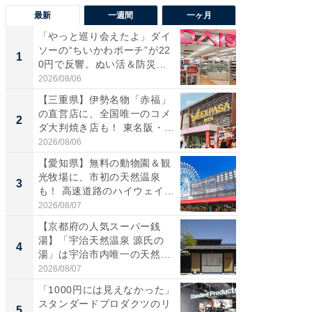
最新
一週間
一ヶ月
「やっと巡り会えたよ」ダイ
【兵庫
ソーの“ちいかわポーチ”が22
ーメン
1
1
0円で反響。ぬい活＆防災...
再現した
道...
2026/08/06
2026/08/0
【三重県】伊勢名物「赤福」
【三重
の直営店に、全国唯一のコメ
の直営
2
2
ダ大判焼き店も！ 東名阪・
ダ大判焼
伊...
伊...
2026/08/06
2026/08/0
【愛知県】無料の動物園＆観
【千葉県
光牧場に、市初の天然温泉
級マー
3
3
も！ 高速道路のハイウェイオ
ノベし
ア...
ー...
2026/08/07
2026/08/0
【京都府の人気スーパー銭
ステラ
湯】「宇治天然温泉 源氏の
詰め放題
4
4
湯」は宇治市内唯一の天然温
00円で「
泉と...
2026/08/07
2026/08/0
「1000円には見えなかった」
立山連
スタンダードプロダクツのリ
風呂に、
5
5