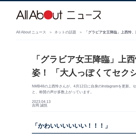
All About ニュース
ネットの話題
「グラビア女王降臨」上西
姿！ 「大人っぽくてセク
NMB48の上西怜さんが、4月12日に自身のInstagramを
と、称賛の声が多数上がっています。
2023.04.13
吉岡 誠悦
「かわいいいいいい！！！」