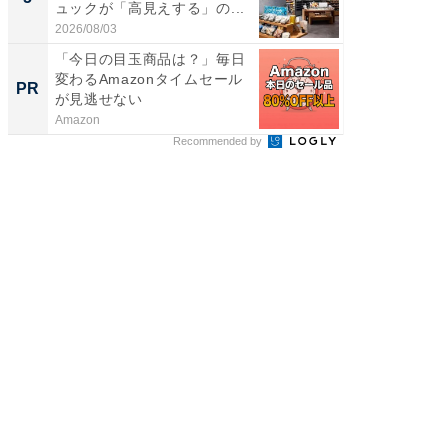
ュックが「高見えする」の...
層水風
帰...
2026/08/03
2026/08/0
「今日の目玉商品は？」毎日
Amaz
変わるAmazonタイムセール
0%OF
PR
PR
が見逃せない
Amazon
Amazon
Recommended by