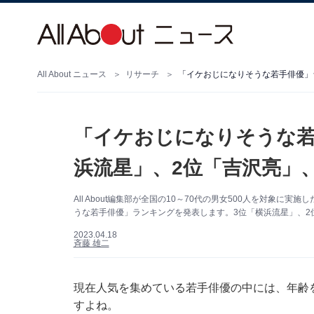
All About ニュース
リサーチ
「イケおじになりそうな若手俳優」
「イケおじになりそうな若
浜流星」、2位「吉沢亮」
All About編集部が全国の10～70代の男女500人を対象
うな若手俳優」ランキングを発表します。3位「横浜流星」、2
2023.04.18
斉藤 雄二
現在人気を集めている若手俳優の中には、年齢
すよね。