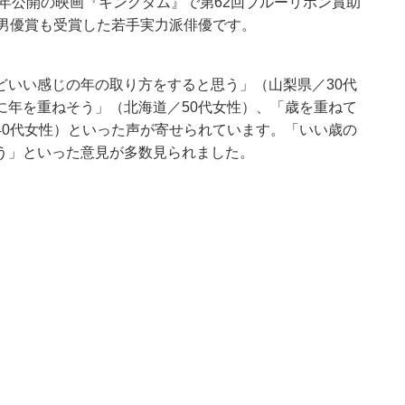
9年公開の映画『キングダム』で第62回ブルーリボン賞助
演男優賞も受賞した若手実力派俳優です。
どいい感じの年の取り方をすると思う」（山梨県／30代
に年を重ねそう」（北海道／50代女性）、「歳を重ねて
40代女性）といった声が寄せられています。「いい歳の
う」といった意見が多数見られました。