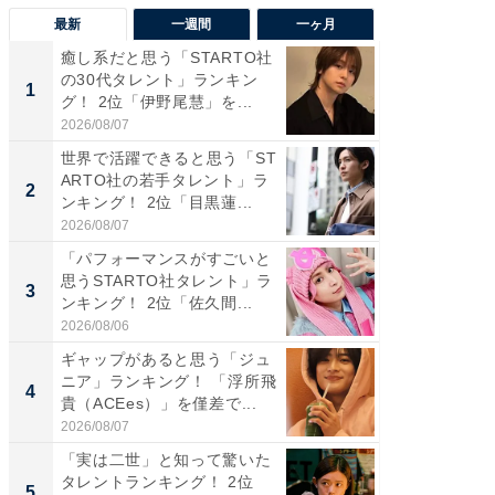
最新
一週間
一ヶ月
癒し系だと思う「STARTO社
癒し系だ
の30代タレント」ランキン
の若手
1
1
グ！ 2位「伊野尾慧」を...
グ！ 2
2026/08/07
2026/08/0
世界で活躍できると思う「ST
ギャップ
ARTO社の若手タレント」ラ
RTO社
2
2
ンキング！ 2位「目黒蓮...
キング！
2026/08/07
2026/08/0
「パフォーマンスがすごいと
「世界で
思うSTARTO社タレント」ラ
ARTO
3
3
ンキング！ 2位「佐久間...
グ！ 2
2026/08/06
2026/08/0
ギャップがあると思う「ジュ
身長を知
ニア」ランキング！ 「浮所飛
性俳優」
4
4
貴（ACEes）」を僅差で...
「鈴木
倒...
2026/08/07
2026/08/0
「実は二世」と知って驚いた
「ファン
タレントランキング！ 2位
ARTO
5
5