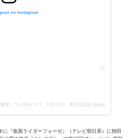
 post on Instagram
集中治療室』フジ月9ドラマ 12月12日 第10話放送 (@picu_cx)
11年に『仮面ライダーフォーゼ』（テレビ朝日系）に朔田