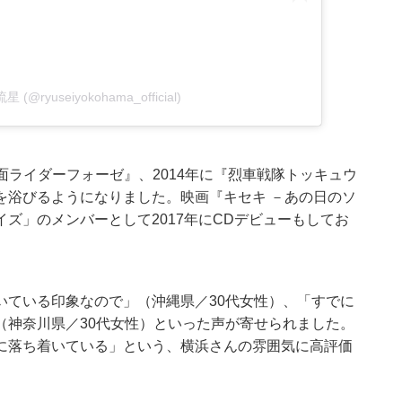
星 (@ryuseiyokohama_official)
仮面ライダーフォーゼ』、2014年に『烈車戦隊トッキュウ
を浴びるようになりました。映画『キセキ －あの日のソ
ズ」のメンバーとして2017年にCDデビューもしてお
いている印象なので」（沖縄県／30代女性）、「すでに
（神奈川県／30代女性）といった声が寄せられました。
に落ち着いている」という、横浜さんの雰囲気に高評価