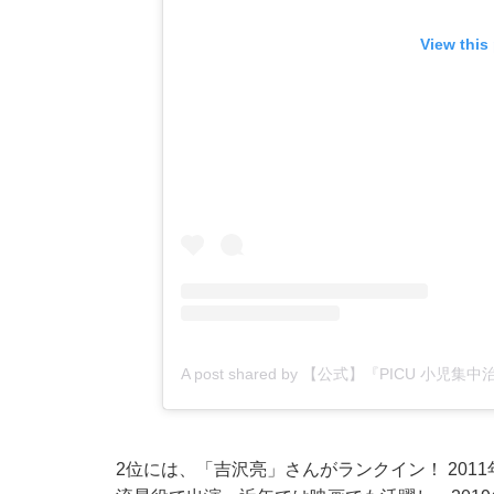
View this
A post shared by 【公式】『PICU 小児
2位には、「吉沢亮」さんがランクイン！ 20