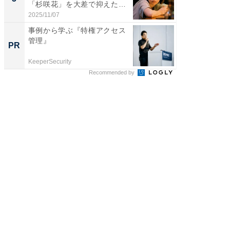
「杉咲花」を大差で抑えた1
グ！ 2
位...
2025/11/07
2026/08/0
事例から学ぶ『特権アクセス
一橋・
管理』
らが語
PR
PR
貫教育
KeeperSecurity
一橋大学
Recommended by