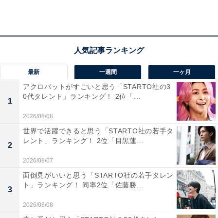
念を感じる演技だったとの声が上がっています。
ほかにも、「菅野美穂さんのキリリとした薩摩弁がとて
もカッコよかったです（38歳女性）」「凛とした薩摩お
なごから天璋院に変わっていく様がとてもすごく彼女の
最新
一週間
一ヶ月
演技に惹き込まれました（37歳女性）」「品のある美し
アクロバットがすごいと思う「STARTO社の3
さがとても印象的（29歳男性）」など、凛とした姿や、
0代タレント」ランキング！ 2位「...
薩摩弁が格好良かったとの声が多く寄せられました。
1
2026/08/08
世界で活躍できると思う「STARTO社の若手タ
レント」ランキング！ 2位「目黒蓮...
2
2026/08/07
面倒見がいいと思う「STARTO社の若手タレン
ト」ランキング！ 同率2位「佐藤勝...
3
2026/08/08