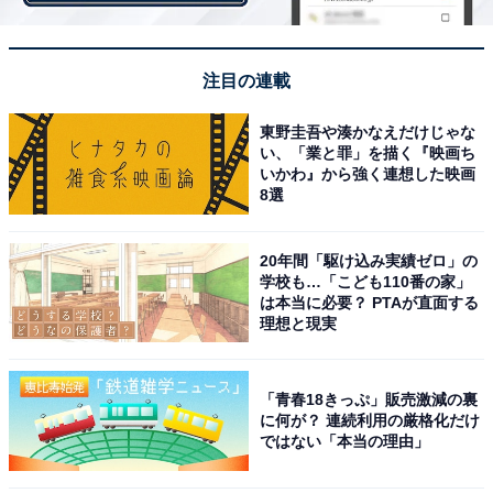
から（57歳男性）」「きれいで力強い女性で、見習いた
い部分が多くあったから（30歳女性）」など、気高く強
気な表情が美しかったとの声が多数寄せられています。
注目の連載
東野圭吾や湊かなえだけじゃな
さらに、「凛とした美しさが格別。やわなおひいさまで
い、「業と罪」を描く『映画ち
はないと描くのが好感が持てた（49歳女性）」「北川景
いかわ』から強く連想した映画
8選
子さんの美しさがとても印象的でした（41歳女性）」
「温和で社交上手な篤姫のイメージでは、北川景子が一
20年間「駆け込み実績ゼロ」の
番、適役だったようです（69歳男性）」など、強さだけ
学校も…「こども110番の家」
でなく優しさをにじませる表情に見入ってしまったとの
は本当に必要？ PTAが直面する
理想と現実
声もありました。
「青春18きっぷ」販売激減の裏
に何が？ 連続利用の厳格化だけ
ではない「本当の理由」