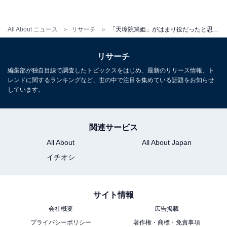
「印象が強すぎて他の人がまったく思い浮かばないほど
All About ニュース
リサーチ
「天璋院篤姫」がはまり役だったと思う俳優ランキング！ 2位は『西郷どん』の北川景子、1位は？
（35歳女性）」「気品を感じさせてくれて篤姫の知名度
を上げた人（46歳男性）」「篤姫として主役で演じてイ
リサーチ
メージが強い。また奔放さだけでなく上様への愛を感じ
編集部が独自目線で調査したトピックスをはじめ、最新のリリース情報、ト
る人柄があったから（29歳女性）」など、“篤姫”といえ
レンドに関するランキングなど、世の中で注目を集めている話題をお知らせ
しています。
ば宮崎さんしか思い浮かばないとの声が多く上がってい
ます。
関連サービス
さらに、「薩摩にいた頃の天真爛漫なオカツから江戸城
All About
All About Japan
を無血開城した天璋院までの人となりの変化を演じるの
イチオシ
がとても良いと思いました。あの堂々たる演技は篤姫を
演じた女優さんの中で一番だと思います（39歳女性）」
「あの若さで篤姫を演じきったのは驚きでした（65歳男
サイト情報
性）」など、篤姫の人生を見事に演じ切っていたとの称
会社概要
広告掲載
賛の声が多数寄せられました。
プライバシーポリシー
著作権・商標・免責事項