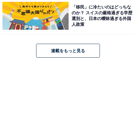
「移民」に冷たいのはどっちな
のか？ スイスの厳格過ぎる学歴
選別と、日本の曖昧過ぎる外国
人政策
連載をもっと見る
第1位：宮崎あおい（『篤姫』／2008年）
第1位は、宮崎あおいさんでした（※崎はたつさき）。
波乱の幕末を生き抜いた篤姫の生涯を描いたNHK大河ド
ラマ『篤姫』（2008年放送）で、主人公・天璋院篤姫役
を演じました。当時、大河ドラマ史上最年少の22歳で主
演に抜てきされたこともあり、宮崎さんの堂々とした演
技に注目が集まりました。