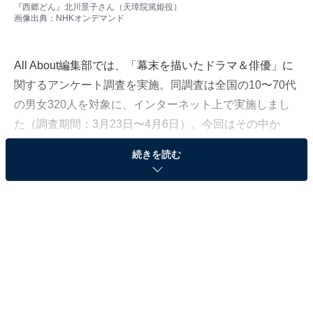
『西郷どん』北川景子さん（天璋院篤姫役）
画像出典：
NHKオンデマンド
All About編集部では、「幕末を描いたドラマ＆俳優」に
関するアンケート調査を実施。同調査は全国の10〜70代
の男女320人を対象に、インターネット上で実施しまし
た（調査期間：3月23日〜4月6日）。今回はその中か
ら、「天璋院篤姫」がはまり役だったと思う俳優ランキ
続きを読む
ングを発表します！
篤姫は、22歳で江戸幕府13代将軍・徳川家定の正室とな
り、大奥での生活に奮闘。その最中、家定の急死や養
父・島津斉彬の死を経て、24歳の若さで落飾して天璋院
に。倒幕に関与した故郷の薩摩藩島津家には戻らず、最
後まで徳川の人間としての責任ある行動で、江戸城無血
開城にも大きく貢献しました。