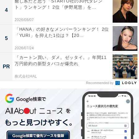
癒し系だと思う「STARTO社の30代タレン
ト」ランキング！ 2位「伊野尾慧」を...
4
2026/08/07
「HANA」の好きなメンバーランキング！ 2位
「YURI」を抑えた1位は？【20...
5
第2位：北川景子（『西郷どん』／2018年）
2026/07/24
『カートン買い、ダメ。ゼッタイ。』年間11
万円節約の新型タバコが爆売れ
第2位は、北川景子さん。2018年に放送されたNHK大河
PR
ドラマ『西郷どん』で、大河ドラマ初出演を果たしまし
株式会社HAL
た。鈴木亮平さんが演じる西郷隆盛に淡い恋心を寄せな
Recommended by
がらも、家定にこし入れする、強さの中にも繊細さを持
った天璋院篤姫を演じました。
回答者からは、「美人で表情からも強気な雰囲気の演技
がとてもよかったです（52歳女性）」「気性の激しさが
表情にでている所が、北川景子さんに合っていると思う