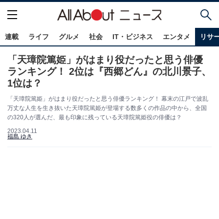
連載
ライフ
グルメ
社会
IT・ビジネス
エンタメ
リサ
「天璋院篤姫」がはまり役だったと思う俳優
ランキング！ 2位は『西郷どん』の北川景子、
1位は？
「天璋院篤姫」がはまり役だったと思う俳優ランキング！ 幕末の江戸で波乱
万丈な人生を生き抜いた天璋院篤姫が登場する数多くの作品の中から、全国
の320人が選んだ、最も印象に残っている天璋院篤姫役の俳優は？
2023.04.11
福島 ゆき