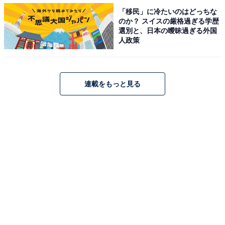
「移民」に冷たいのはどっちな
のか？ スイスの厳格過ぎる学歴
選別と、日本の曖昧過ぎる外国
人政策
第1位：福山雅治（『龍馬伝』／2010年）
第1位は、2010年放送のNHK大河ドラマ『龍馬伝』で坂
連載をもっと見る
本龍馬役を演じた福山雅治さん。福山さんの出身地・長
崎県は、龍馬が活躍した地でもあります。
回答者からは「体形や雰囲気などおそらく当時の感じか
らして一番近しい方かと思ったから（47歳男性）」「ま
さにはまり役だと思いました（41歳男性）」「龍馬伝の
福山雅治は豪快さと繊細さが噛み合っていてよかった
（46歳女性）」など、龍馬の人間らしさを体現してい
た、という声が集まりました。