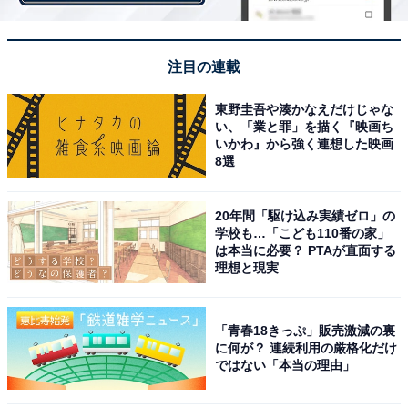
さらに「仁先生と友情をはぐくむかんじが真実のように
感じた（58歳男性）」「フィクションなのですが、南方
先生と坂本龍馬が本当に関わり合っていたように見えて
注目の連載
面白かったです。方言も上手だなと感じました（29歳女
東野圭吾や湊かなえだけじゃな
性）」など、大沢たかおさん演じる主人公との関係性に
い、「業と罪」を描く『映画ち
言及するコメントもありました。
いかわ』から強く連想した映画
8選
20年間「駆け込み実績ゼロ」の
学校も…「こども110番の家」
は本当に必要？ PTAが直面する
理想と現実
「青春18きっぷ」販売激減の裏
に何が？ 連続利用の厳格化だけ
ではない「本当の理由」