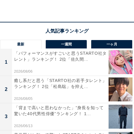
さらに「芯の通った風貌ながら、さわやかイケメンすぎ
ることもなく、どっしりと落ち着いた魅力を感じさせる
顔立ちのため（31歳女性）」「笑い方や語り方が豪快な
のがとてもよかった（48歳男性）」といった、小栗さん
による細やかな役作りに感嘆するコメントも。
最新
一週間
一ヶ月
「パフォーマンスがすごいと思うSTARTO社タ
レント」ランキング！ 2位「佐久間...
1
2026/08/06
癒し系だと思う「STARTO社の若手タレント」
ランキング！ 2位「松島聡」を抑え...
2
2026/08/05
「背まで高いと思わなかった」“身長を知って
驚いた40代男性俳優”ランキング！ 1...
3
2026/06/13