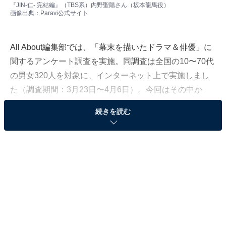
『JIN-仁- 完結編』（TBS系）内野聖陽さん（坂本龍馬役）
​​画像出典：
Paravi公式サイト
All About編集部では、「幕末を描いたドラマ＆俳優」に
関するアンケート調査を実施。同調査は全国の10〜70代
の男女320人を対象に、インターネット上で実施しまし
た（調査期間：3月23日〜4月6日）。今回はその中か
ら、「坂本龍馬」がはまり役だったと思う俳優ランキン
続きを読む
グを発表します！
土佐藩出身の武士・坂本龍馬。江戸幕府を倒すため、薩
摩藩と長州藩を仲介し、薩長同盟を実現しました。ま
た、日本初の株式会社「亀山社中」を長崎でつくるな
ど、幕末に多くの功績を残しています。
＞12位までの全ランキング結果を見る