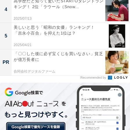
高学歴だと知って驚いたSTARTOタレントラン
キング！ 2位「ラウール（Snow...
4
2025/07/13
第2位：内野聖陽（『JIN-仁- 』シリーズ／2009
美しいと思う「昭和の女優」ランキング！
年）
「吉永小百合」を抑えた1位は？
5
第2位は、2009年に第1期が放送された『JIN-仁-』シリー
2025/04/21
ズで坂本龍馬役を演じた内野聖陽さんでした。同作での
「〇〇した後に必ず宝くじを買いなさい」貧乏
が億万長者に
熱演が評価され、「東京ドラマアウォード2011」では助
PR
演男優賞を受賞しています。
合同会社デジタルファーム
Recommended by
回答者からは「雰囲気や喋り方、たたずまいがとても好
きでした（35歳女性）」「『JIN』の内野さんは一般的
な龍馬のイメージに近い、明るく、豪快な演技でハマっ
ていたと思います（39歳女性）」など、内野さんが演じ
た坂本龍馬の圧倒的な存在感に評価が集まりました。