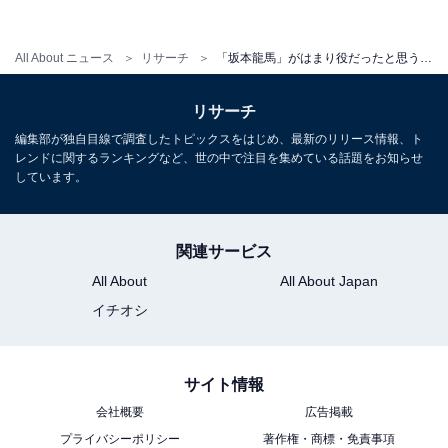
ほかにも「福山さんは初めどうかなと思いましたが、こ
のドラマの龍馬として生きていたと思うし勢いがあった
All About ニュース
リサーチ
「坂本龍馬」がはまり役だったと思う俳優ランキング！ 2位は『JIN-仁-』の内野聖陽、1位は？
（45歳女性）」「福山雅治さんは、銅像や写真の坂本龍
馬の姿より見た目が良すぎると思っていましたが、作品
リサーチ
中ではそんな違和感どころか惹き込まれたから（56歳男
編集部が独自目線で調査したトピックスをはじめ、最新のリリース情報、ト
性）」など、福山さんの演技力に驚いた、という感想も
レンドに関するランキングなど、世の中で注目を集めている話題をお知らせ
しています。
多く寄せられています。
関連サービス
＞12位までの全ランキング結果を見る
All About
All About Japan
イチオシ
※回答者のコメントは原文ママです
サイト情報
会社概要
広告掲載
【おすすめ記事】
プライバシーポリシー
著作権・商標・免責事項