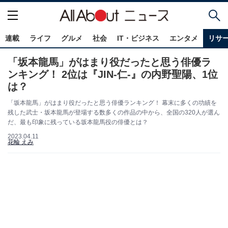
連載
ライフ
グルメ
社会
IT・ビジネス
エンタメ
リサ
「坂本龍馬」がはまり役だったと思う俳優ラ
ンキング！ 2位は『JIN-仁-』の内野聖陽、1位
は？
「坂本龍馬」がはまり役だったと思う俳優ランキング！ 幕末に多くの功績を
残した武士・坂本龍馬が登場する数多くの作品の中から、全国の320人が選ん
だ、最も印象に残っている坂本龍馬役の俳優とは？
2023.04.11
花輪 えみ