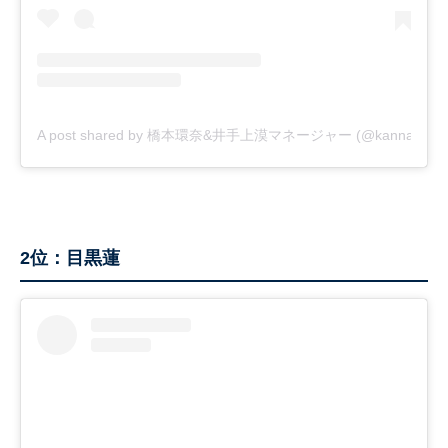
A post shared by 橋本環奈&井手上漠マネージャー (@kannahashim
2位：目黒蓮