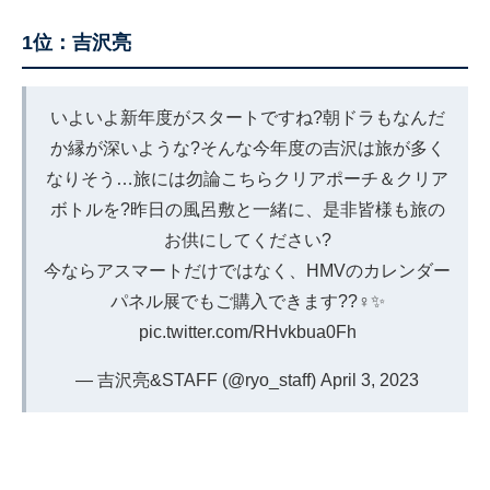
1位：吉沢亮
いよいよ新年度がスタートですね?朝ドラもなんだ
か縁が深いような?そんな今年度の吉沢は旅が多く
なりそう…旅には勿論こちらクリアポーチ＆クリア
ボトルを?昨日の風呂敷と一緒に、是非皆様も旅の
お供にしてください?
今ならアスマートだけではなく、HMVのカレンダー
パネル展でもご購入できます??‍♀️✨
pic.twitter.com/RHvkbua0Fh
— 吉沢亮&STAFF (@ryo_staff)
April 3, 2023