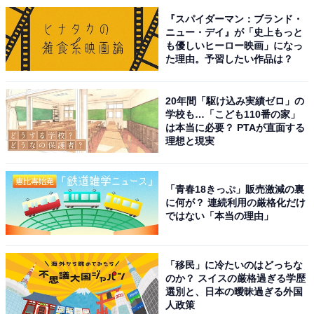
『スパイダーマン：ブランド・
ニュー・デイ』が「史上もっと
も優しいヒーロー映画」になっ
た理由。予習したい作品は？
20年間「駆け込み実績ゼロ」の
学校も…「こども110番の家」
は本当に必要？ PTAが直面する
理想と現実
「青春18きっぷ」販売激減の裏
に何が？ 連続利用の厳格化だけ
ではない「本当の理由」
「移民」に冷たいのはどっちな
のか？ スイスの厳格過ぎる学歴
選別と、日本の曖昧過ぎる外国
人政策