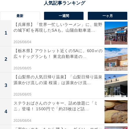
最新
一週間
一ヶ月
【兵庫県】「世界一忙しいラーメン」に、龍野
の城下町を再現したSAも。山陽自動車道...
1
2026/08/04
【栃木県】アウトレット近くのSAに、600㎡の
広々ドッグランも！ 東北自動車道の...
2
2026/08/05
【山梨県の人気日帰り温泉】「山梨日帰り温泉
源泉かけ流しの湯 桜湯」は源泉かけ流...
3
2026/08/05
ステラおばさんのクッキー、詰め放題に「ミ
ニ」登場！ 1500円で「約23枚ほど詰...
4
2026/08/04