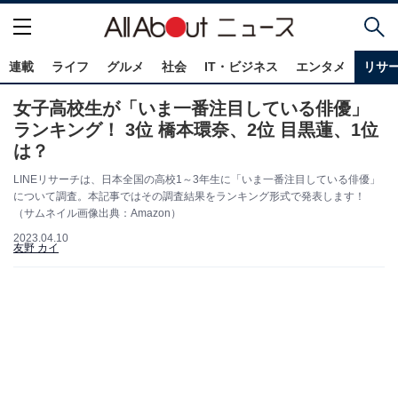
連載
ライフ
グルメ
社会
IT・ビジネス
エンタメ
リサ
女子高校生が「いま一番注目している俳優」
ランキング！ 3位 橋本環奈、2位 目黒蓮、1位
は？
LINEリサーチは、日本全国の高校1～3年生に「いま一番注目している俳優」
について調査。本記事ではその調査結果をランキング形式で発表します！
（サムネイル画像出典：Amazon）
2023.04.10
友野 カイ