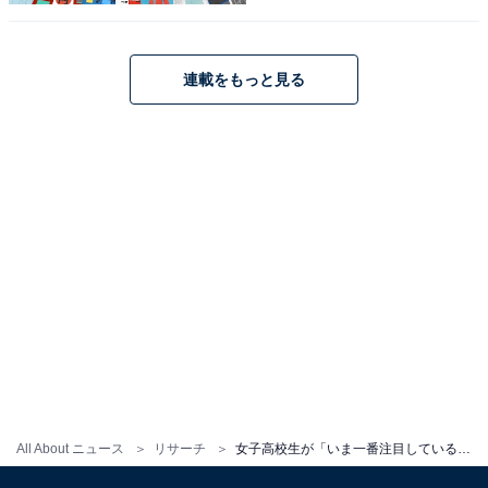
連載をもっと見る
All About ニュース
リサーチ
女子高校生が「いま一番注目している俳優」ランキング！ 3位 橋本環奈、2位 目黒蓮、1位は？