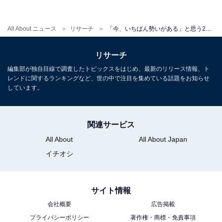
う一匹狼のようなキャラを演じましたが、本当は子犬み
たいなキャラクターというギャップがたまりません」と
All About ニュース
リサーチ
「今、いちばん勢いがある」と思う20代男性俳優ランキング！ 2位「高橋文哉」を抑えた1位は？
いったコメントが集まり、ナチュラルな印象と、巧みな
演技スキルのギャップに魅了されている人が多いようで
リサーチ
す。
編集部が独自目線で調査したトピックスをはじめ、最新のリリース情報、ト
レンドに関するランキングなど、世の中で注目を集めている話題をお知らせ
しています。
関連サービス
All About
All About Japan
イチオシ
サイト情報
会社概要
広告掲載
プライバシーポリシー
著作権・商標・免責事項