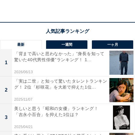
A post shared by 北村匠海 (@take_me_1103)
最新
一週間
一ヶ月
「背まで高いと思わなかった」“身長を知って
驚いた40代男性俳優”ランキング！ 1...
1
第3位は、北村匠海さん。ダンスロックバンド「DISH//」
2026/06/13
のメンバーとしてアーティスト活動を続けると同時に、
「実は二世」と知って驚いたタレントランキン
グ！ 2位「杉咲花」を大差で抑えた1位...
映画やドラマなど多くの話題作に引っ張りだこの俳優で
2
す。
2025/11/07
美しいと思う「昭和の女優」ランキング！
回答者からは「ドラマでの手話も上手で、子犬感のある
「吉永小百合」を抑えた1位は？
3
年下役を演じられていますが、他のドラマでは男らしい
2025/04/21
アクションも上手かったりで、カメレオン俳優だと思い