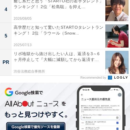
癒し系だと思う「STARTO社の若手タレント」
ました」「演技力がずば抜けていて、どんな役をしてい
ランキング！ 2位「松島聡」を抑え...
4
ても北村くんの魅力に引き込まれてしまいます」など、
2026/08/05
説得力のある演技を評価するコメントが集まりました。
高学歴だと知って驚いたSTARTOタレントラン
キング！ 2位「ラウール（Snow...
5
2025/07/13
リボ地獄から抜け出したい人は、返済を3～6
ヶ月停止して『大幅に減額してから返済す...
PR
渋谷法務総合事務所
Recommended by