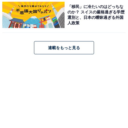
「移民」に冷たいのはどっちな
のか？ スイスの厳格過ぎる学歴
選別と、日本の曖昧過ぎる外国
人政策
A post shared by 高橋文哉 (@fumiya_0_3_1_2)
連載をもっと見る
第2位には、高橋文哉さんがランクイン。2019年に放送
された『仮面ライダーゼロワン』（テレビ朝日系）で“令
和初”の仮面ライダー（飛電或人／仮面ライダーゼロワン
役）を演じ、一躍人気若手俳優として脚光を浴びまし
た。
回答者からは「ドラマ『君の花になる』で8LOOMのリー
ダー佐神弾を演じて期間限定のグループに関わらず多く
のファンを虜にしました。役ではツン90％デレ10％とい