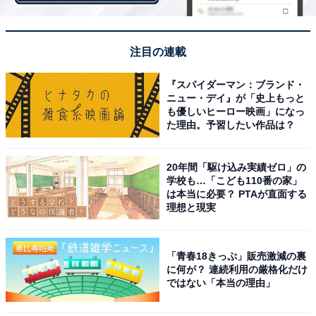
第2位：高橋文哉
注目の連載
『スパイダーマン：ブランド・
ニュー・デイ』が「史上もっと
も優しいヒーロー映画」になっ
た理由。予習したい作品は？
20年間「駆け込み実績ゼロ」の
学校も…「こども110番の家」
は本当に必要？ PTAが直面する
理想と現実
View this post on Instagram
「青春18きっぷ」販売激減の裏
に何が？ 連続利用の厳格化だけ
ではない「本当の理由」