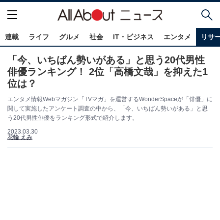
連載
ライフ
グルメ
社会
IT・ビジネス
エンタメ
リサ
「今、いちばん勢いがある」と思う20代男性
俳優ランキング！ 2位「高橋文哉」を抑えた1
位は？
エンタメ情報Webマガジン「TVマガ」を運営するWonderSpaceが「俳優」に
関して実施したアンケート調査の中から、「今、いちばん勢いがある」と思
う20代男性俳優をランキング形式で紹介します。
2023.03.30
花輪 えみ