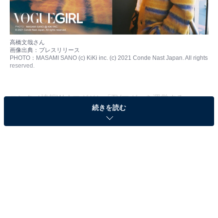
高橋文哉さん
画像出典：
プレスリリース
PHOTO：MASAMI SANO (c) KiKi inc. (c) 2021 Conde Nast Japan. All rights
reserved.
エンタメ情報Webマガジン「TVマガ」を運営する
続きを読む
WonderSpaceは、俳優に関するWeb調査を実施。同調査
は2023年3月8～9日の期間、10〜50代以上の男女100人
を対象にインターネット上で行われました。その中から
「今、いちばん勢いがある」と思う20代男性俳優ランキ
ングを発表！ 気になる結果を見ていきましょう。
＞12位までの全ランキング結果を見る