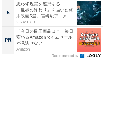
思わず現実を連想する……
【毎日変
「世界の終わり」を描いた終
ムセー
5
PR
末映画5選。宮崎駿アニメか
らの...
2024/01/19
Amazon
「今日の目玉商品は？」毎日
変わるAmazonタイムセール
PR
が見逃せない
Amazon
Recommended by