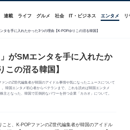
連載
ライフ
グルメ
社会
IT・ビジネス
エンタメ
リ
エンタを手に入れたかった3つの理由【K-POPゆりこの沼る韓国】
オ」がSMエンタを手に入れたか
ゆりこの沼る韓国】
OPファンのZ世代編集者が韓国のアイドル事情や気になったニュースについて
ク】。韓国エンタメ初心者からベテランまで、これを読めば韓国エンタメ
の大株主となった、韓国で圧倒的なパワーを持つ企業「カカオ」について。
りこと、K-POPファンのZ世代編集者が韓国のアイドル