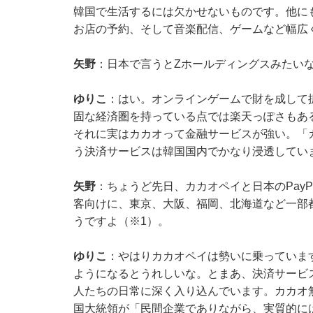
韓国で生活するには欠かせないものです。他に
お店の予約、そして音楽配信、ゲームなど幅広
矢野
：日本で言うとZホールディングスみたい
ゆりこ
：はい。オンラインゲームで財を成して
固な経済圏を持っている点では楽天っぽさもあ
それに実はカカオって金融サービスが強い。「
う決済サービスは韓国国内でかなり浸透してい
矢野
：ちょうど先日、カカオペイと日本のPay
客向けに、東京、大阪、福岡、北海道など一部都
うですよ（
※1
）。
ゆりこ
：やはりカカオペイは勢いに乗っています
ようになるとうれしいな。とまあ、決済サービ
人たちの日常に深く入り込んでいます。カカオ
国大統領が「民間企業でありながら、実質的に