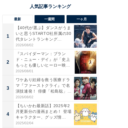
最新
一週間
一ヶ月
【40代が選ぶ】ダンスがうま
【40代
いと思うSTARTO社所属の30
いと思う
1
1
代タレントランキング...
代タレン
2026/08/02
2026/08/0
『スパイダーマン：ブラン
『スパ
ド・ニュー・デイ』が「史上
ド・ニ
2
2
もっとも優しいヒーロー映
もっと
画」に...
画」に..
2026/08/01
2026/08/0
ワケあり妊婦を救う医療ドラ
ワケあ
マ『ファーストクライ』で名
マ『フ
3
3
演技連発！ 俳優「松島聡」
演技連発
の...
の...
2026/08/02
2026/08/0
【ちいかわ最新話】2025年2
「FRUI
月更新分の漫画まとめ！ 登場
うまい
4
4
キャラクター、グッズ情...
ング！ 2
2025/02/04
2026/08/0