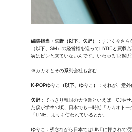
編集担当・矢野（以下、矢野）
：すごく今さら
（以下、SM）の経営権を巡ってHYBEと買収
実はピンと来ていないんです。いわゆる“財閥系
※カカオとその系列会社も含む
K-POPゆりこ（以下、ゆりこ）
：それが、意外
矢野
：てっきり韓国の大企業といえば、CJや
だ僕が学生の頃、日本でも一時期「カカオトー
「LINE」よりも使われているとか。
ゆりこ
：残念ながら日本ではLINEに押されて