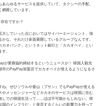
もあらゆるサービスを提供していて、タクシーの手配、
く網羅しています。
な存在ですか？
拡大していった点においてはサイバーエージェント、強
るかな。それだけ多面展開しているグループなんです。
カカオバンク」というネット銀行と「カカオペイ」とい
ます。
Payが業務協約締結するというニュースが！ 韓国人観光
市のPayPay加盟店でカカオペイが使えるようになるそ
ね。ぜひソウルや釜山（プサン）でもPayPayが使える
スやメッセンジャーなどカカオのサービスは韓国に住む
無しでの韓国生活って……ほぼ不可能かもしれない。韓
は国のインフラだ」と発言するぐらいの影響力を持って