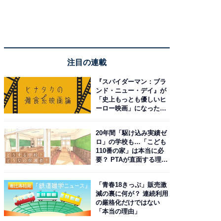
注目の連載
『スパイダーマン：ブラ
ンド・ニュー・デイ』が
「史上もっとも優しいヒ
ーロー映画」になった理
由。予習したい作品は？
20年間「駆け込み実績ゼ
ロ」の学校も…「こども
110番の家」は本当に必
要？ PTAが直面する理想
と現実
「青春18きっぷ」販売激
減の裏に何が？ 連続利用
の厳格化だけではない
「本当の理由」